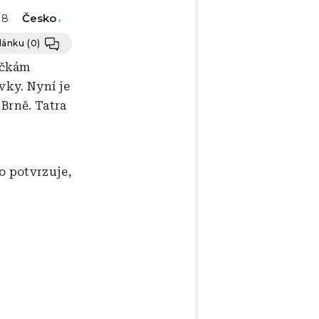
Česko
18
článku
(0)
ičkám
vky. Nyní je
Brně. Tatra
to potvrzuje,