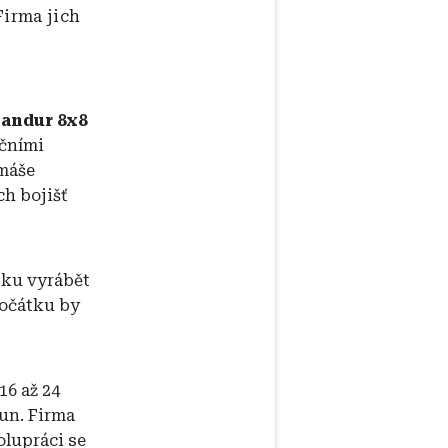
Firma jich
Pandur 8x8
ičními
omáše
h bojišť
sku vyrábět
počátku by
16 až 24
run. Firma
olupráci se