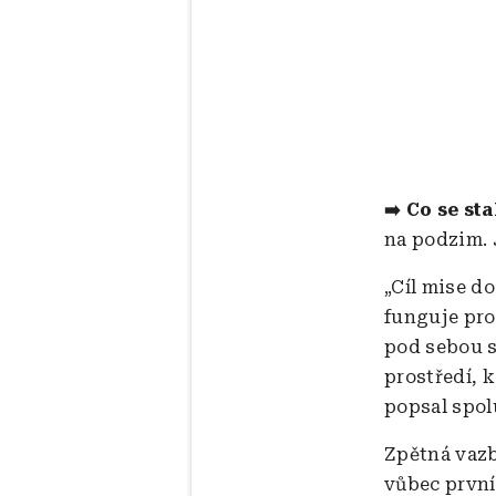
➡️ Co se sta
na podzim. J
„Cíl mise d
funguje pro
pod sebou s
prostředí, 
popsal spol
Zpětná vazb
vůbec první