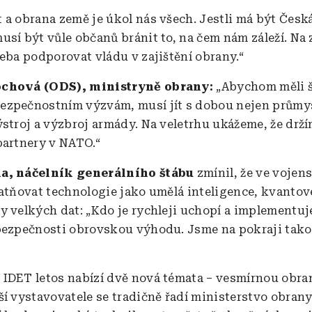
 a obrana země je úkol nás všech. Jestli má být Česk
usí být vůle občanů bránit to, na čem nám záleží. Na
řeba podporovat vládu v zajištění obrany.“
chová (ODS), ministryně obrany:
„Abychom měli š
zpečnostním výzvám, musí jít s dobou nejen průmysl
ýstroj a výzbroj armády. Na veletrhu ukážeme, že drž
partnery v NATO.“
a, náčelník generálního štábu
zmínil, že ve vojens
latňovat technologie jako umělá inteligence, kvantov
y velkých dat: „Kdo je rychleji uchopí a implementuj
bezpečnosti obrovskou výhodu. Jsme na pokraji tak
:
IDET letos nabízí dvě nová témata – vesmírnou obran
ší vystavovatele se tradičně řadí ministerstvo obran