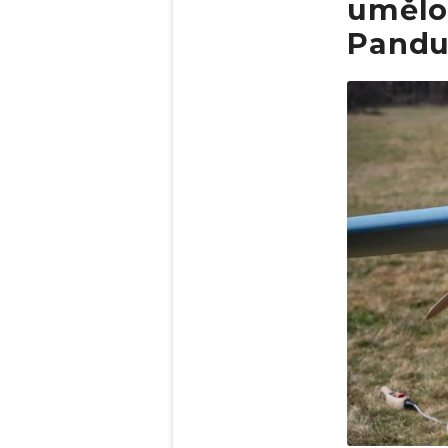
umělou
Pandu
Obrázek