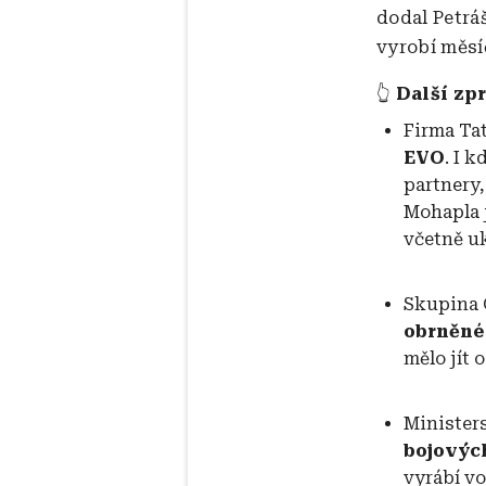
dodal Petráš
vyrobí měsí
👆
Další zpr
Firma Tat
EVO
. I 
partnery,
Mohapla 
včetně u
Skupina 
obrněné
mělo jít 
Ministers
bojovýc
vyrábí v