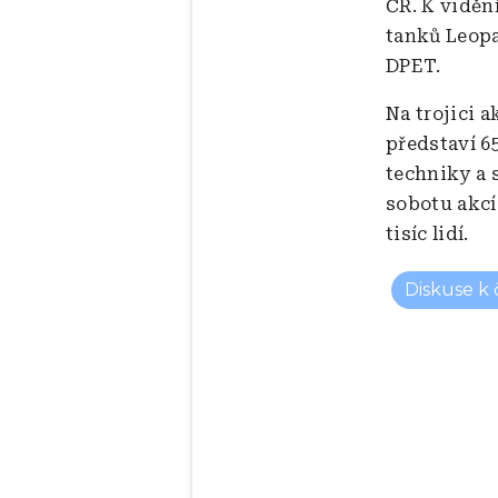
ČR. K viděn
tanků Leop
DPET.
Na trojici 
představí 6
techniky a 
sobotu akcí 
tisíc lidí.
Diskuse k