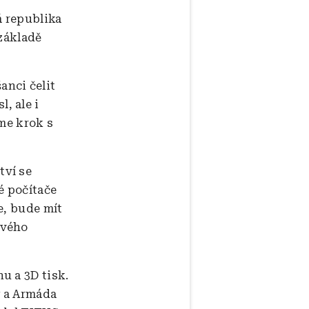
á republika
 základě
anci čelit
, ale i
íme krok s
tví se
é počítače
e, bude mít
ového
u a 3D tisk.
y a Armáda