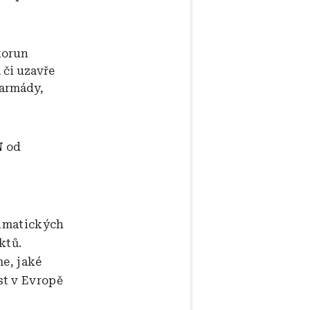
korun
 či uzavře
 armády,
N
od
limatických
ktů.
me, jaké
st v Evropě