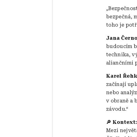
„Bezpečnost
bezpečná, m
toho je pot
Jana Černo
budoucím be
technika, v
aliančními 
Karel Řehk
začínají up
nebo analýz
v obraně a 
závodu.“
🔎 Kontext
Mezi největ