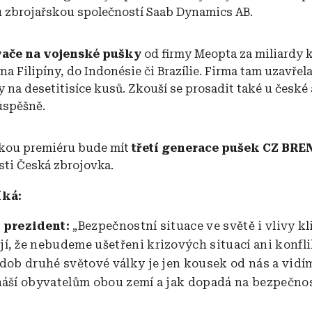
 zbrojařskou společností Saab Dynamics AB.
ače na vojenské pušky
od firmy Meopta za miliardy 
na Filipíny, do Indonésie či Brazílie. Firma tam uzavřela
 na desetitisíce kusů. Zkouší se prosadit také u české
úspěšně.
skou premiéru bude mít
třetí generace pušek CZ BRE
sti Česká zbrojovka.
íká:
, prezident:
„Bezpečnostní situace ve světě i vlivy k
í, že nebudeme ušetřeni krizových situací ani konfli
 dob druhé světové války je jen kousek od nás a vidí
náší obyvatelům obou zemí a jak dopadá na bezpečno