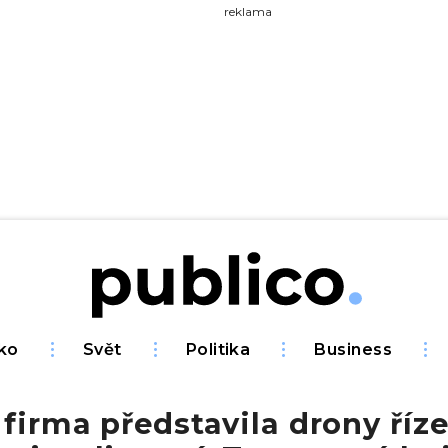
yhledávejte na Publiku
reklama
ko
Svět
Politika
Business
firma představila drony říz