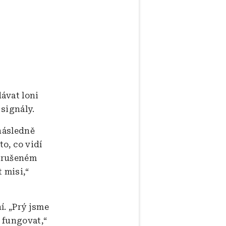
ávat loni
 signály.
 následně
o, co vidí
v rušeném
 misi,“
í. „Prý jsme
e fungovat,“