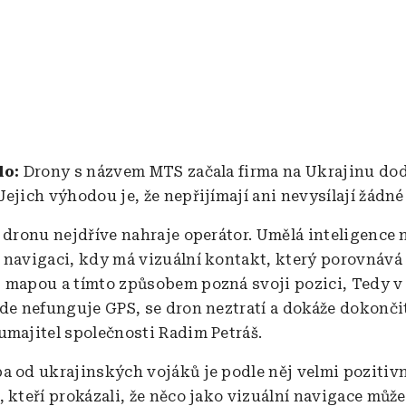
lo:
Drony s názvem MTS začala firma na Ukrajinu dod
ejich výhodou je, že nepřijímají ani nevysílají žádné
o dronu nejdříve nahraje operátor. Umělá inteligence
 navigaci, kdy má vizuální kontakt, který porovnává t
 mapou a tímto způsobem pozná svoji pozici, Tedy 
kde nefunguje GPS, se dron neztratí a dokáže dokončit
umajitel společnosti Radim Petráš.
a od ukrajinských vojáků je podle něj velmi pozitivn
, kteří prokázali, že něco jako vizuální navigace můž