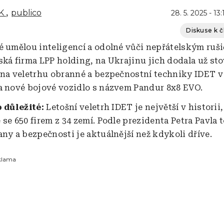
K
publico
28. 5. 2025 - 13:
Diskuse k 
é umělou inteligencí a odolné vůči nepřátelským ruš
ská firma LPP holding, na Ukrajinu jich dodala už sto
 na veletrhu obranné a bezpečnostní techniky IDET v 
a nové bojové vozidlo s názvem Pandur 8x8 EVO.
o důležité:
Letošní veletrh IDET je největší v historii,
se 650 firem z 34 zemí. Podle prezidenta Petra Pavla 
any a bezpečnosti je aktuálnější než kdykoli dříve.
klama