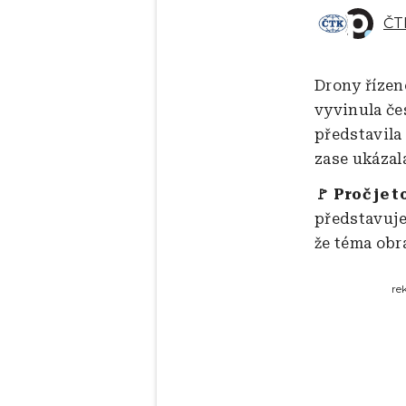
ČT
Drony řízen
vyvinula če
představila
zase ukázal
🚩 Proč je t
představuje 
že téma obr
re