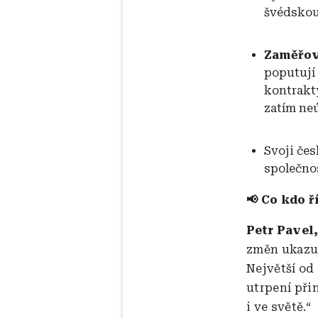
švédskou
Zaměřov
poputují 
kontrakty
zatím ne
Svoji če
společno
📢 Co kdo ř
Petr Pavel
změn ukazuj
Největší od
utrpení při
i ve světě.“