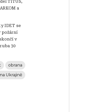
idel TITUS,
STARKOM a
ky IDET se
y požární
skončí v
hruba 30
t
obrana
 na Ukrajině