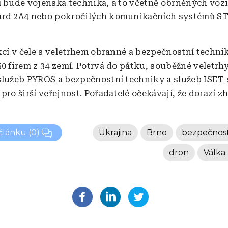
í bude vojenská technika, a to včetně obrněných voz
ard 2A4 nebo pokročilých komunikačních systémů 
akcí v čele s veletrhem obranné a bezpečnostní techni
50 firem z 34 zemí. Potrvá do pátku, souběžné veletrh
služeb PYROS a bezpečnostní techniky a služeb ISET 
pro širší veřejnost. Pořadatelé očekávají, že dorazí z
 článku
(0)
Ukrajina
Brno
bezpečnos
dron
Válka