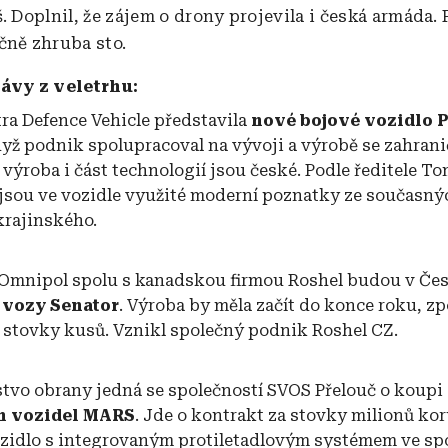
. Doplnil, že zájem o drony projevila i česká armáda. 
čně zhruba sto.
ávy z veletrhu:
ra Defence Vehicle představila
nové bojové vozidlo 
když podnik spolupracoval na vývoji a výrobě se zahran
 výroba i část technologií jsou české. Podle ředitele T
jsou ve vozidle využité moderní poznatky ze současnýc
krajinského.
Omnipol spolu s kanadskou firmou Roshel budou v Če
 vozy Senator
. Výroba by měla začít do konce roku, z
o stovky kusů. Vznikl společný podnik Roshel CZ.
tvo obrany jedná se společností SVOS Přelouč o koupi 
h vozidel MARS
. Jde o kontrakt za stovky milionů ko
ozidlo s integrovaným protiletadlovým systémem ve sp