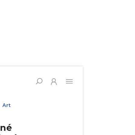
Art
ené