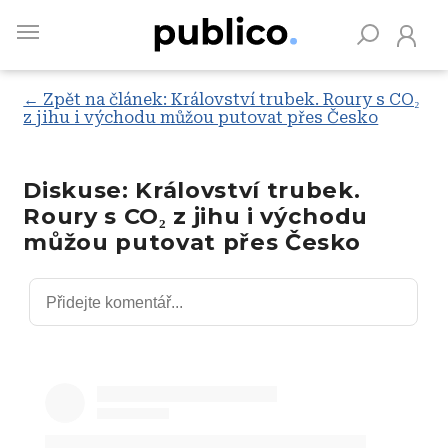
Skip
to
main
content
← Zpět na článek: Království trubek. Roury s CO₂
z jihu i východu můžou putovat přes Česko
Vyhledávejte na Publiku
Diskuse: Království trubek.
Roury s CO₂ z jihu i východu
můžou putovat přes Česko