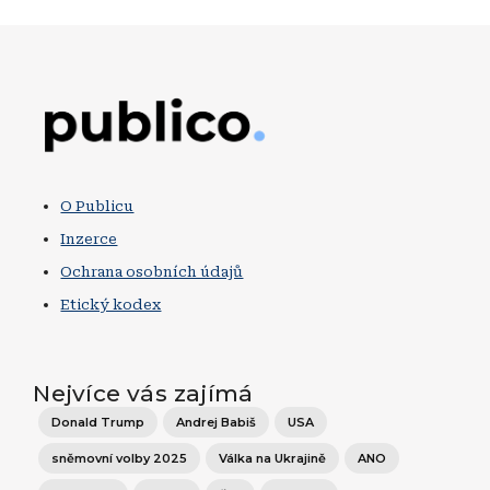
Obrázek
O Publicu
Inzerce
Ochrana osobních údajů
Etický kodex
Nejvíce vás zajímá
Donald Trump
Andrej Babiš
USA
sněmovní volby 2025
Válka na Ukrajině
ANO