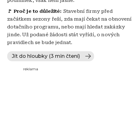
podmínek, však není jasné.
🚩 Proč je to důležité:
Stavební firmy před
začátkem sezony řeší, zda mají čekat na obnovení
dotačního programu, nebo mají hledat zakázky
jinde. Už podané žádosti stát vyřídí, o nových
pravidlech se bude jednat.
Jít do hloubky (3 min čtení)
reklama