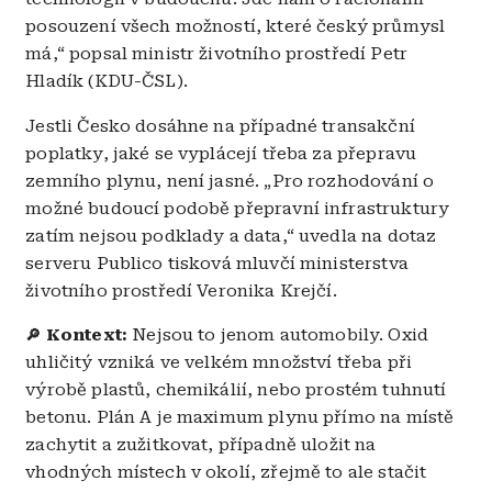
posouzení všech možností, které český průmysl
má,“ popsal ministr životního prostředí Petr
Hladík (KDU-ČSL).
Jestli Česko dosáhne na případné transakční
poplatky, jaké se vyplácejí třeba za přepravu
zemního plynu, není jasné. „Pro rozhodování o
možné budoucí podobě přepravní infrastruktury
zatím nejsou podklady a data,“ uvedla na dotaz
serveru Publico tisková mluvčí ministerstva
životního prostředí Veronika Krejčí.
Kontext:
Nejsou to jenom automobily. Oxid
🔎
uhličitý vzniká ve velkém množství třeba při
výrobě plastů, chemikálií, nebo prostém tuhnutí
betonu. Plán A je maximum plynu přímo na místě
zachytit a zužitkovat, případně uložit na
vhodných místech v okolí, zřejmě to ale stačit