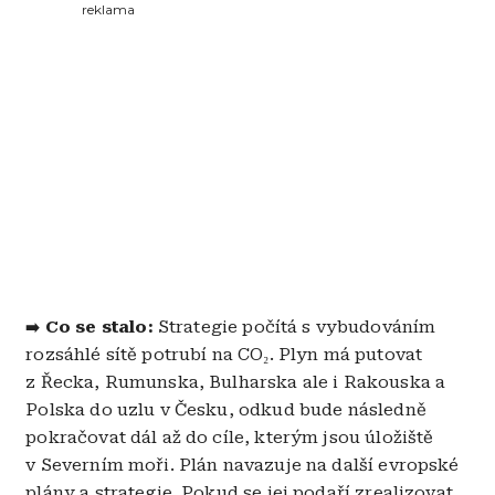
reklama
Co se stalo:
Strategie počítá s vybudováním
➡️
rozsáhlé sítě potrubí na CO₂. Plyn má putovat
z Řecka, Rumunska, Bulharska ale i Rakouska a
Polska do uzlu v Česku, odkud bude následně
pokračovat dál až do cíle, kterým jsou úložiště
v Severním moři. Plán navazuje na další evropské
plány a strategie. Pokud se jej podaří zrealizovat,