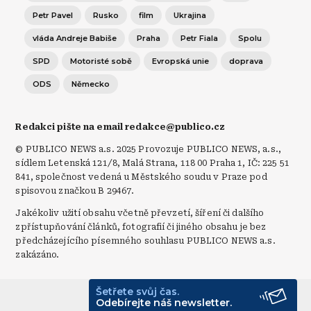
Petr Pavel
Rusko
film
Ukrajina
vláda Andreje Babiše
Praha
Petr Fiala
Spolu
SPD
Motoristé sobě
Evropská unie
doprava
ODS
Německo
Redakci pište na email redakce@publico.cz
© PUBLICO NEWS a.s. 2025 Provozuje PUBLICO NEWS, a.s.,
sídlem Letenská 121/8, Malá Strana, 118 00 Praha 1, IČ: 225 51
841, společnost vedená u Městského soudu v Praze pod
spisovou značkou B 29467.
Jakékoliv užití obsahu včetně převzetí, šíření či dalšího
zpřístupňování článků, fotografií či jiného obsahu je bez
předcházejícího písemného souhlasu PUBLICO NEWS a.s.
zakázáno.
Šetřete svůj čas.
© Publico 2026
Odebírejte náš newsletter.