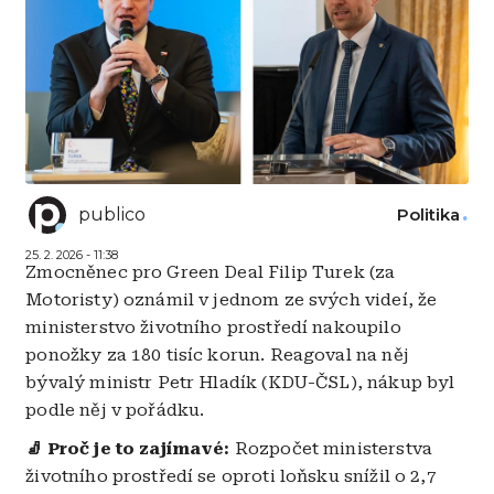
publico
Politika
25. 2. 2026 - 11:38
Zmocněnec pro Green Deal Filip Turek (za
Motoristy) oznámil v jednom ze svých videí, že
ministerstvo životního prostředí nakoupilo
ponožky za 180 tisíc korun. Reagoval na něj
bývalý ministr Petr Hladík (KDU-ČSL), nákup byl
podle něj v pořádku.
🧦 Proč je to zajímavé:
Rozpočet ministerstva
životního prostředí se oproti loňsku snížil o 2,7