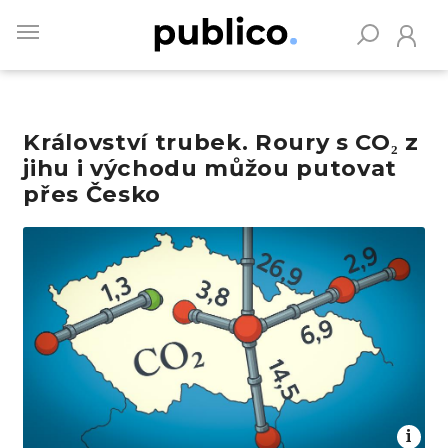
Skip
to
main
content
Království trubek. Roury s CO₂ z
Vyhledávejte na Publiku
jihu i východu můžou putovat
přes Česko
Obrázek