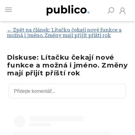
Skip
to
main
content
← Zpět na článek: Lítačku čekají nové funkce a
možná i jméno. Změny mají přijít příští rok
Vyhledávejte na Publiku
Diskuse: Lítačku čekají nové
funkce a možná i jméno. Změny
mají přijít příští rok