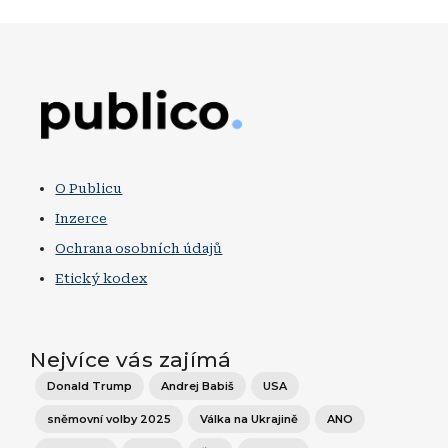
Obrázek
O Publicu
Inzerce
Ochrana osobních údajů
Etický kodex
Nejvíce vás zajímá
Donald Trump
Andrej Babiš
USA
sněmovní volby 2025
Válka na Ukrajině
ANO