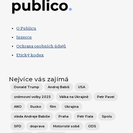
O Publicu
Inzerce
Ochrana osobních údajů
Etický kodex
Nejvíce vás zajímá
Donald Trump
Andrej Babiš
USA
sněmovní volby 2025
Válka na Ukrajině
Petr Pavel
ANO
Rusko
film
Ukrajina
vláda Andreje Babiše
Praha
Petr Fiala
Spolu
SPD
doprava
Motoristé sobě
ODS