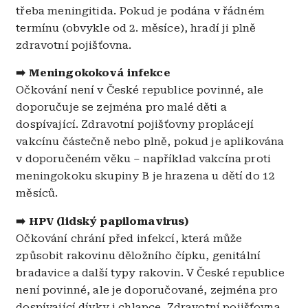
třeba meningitida. Pokud je podána v řádném
termínu (obvykle od 2. měsíce), hradí ji plně
zdravotní pojišťovna.
➡️ Meningokoková infekce
Očkování není v České republice povinné, ale
doporučuje se zejména pro malé děti a
dospívající. Zdravotní pojišťovny proplácejí
vakcínu částečně nebo plně, pokud je aplikována
v doporučeném věku – například vakcína proti
meningokoku skupiny B je hrazena u dětí do 12
měsíců.
➡️ HPV (lidský papilomavirus)
Očkování c
hrání před infekcí, která může
způsobit rakovinu děložního čípku, genitální
bradavice a další typy rakovin. V České republice
není povinné, ale je doporučované, zejména pro
dospívající dívky i chlapce. Zdravotní pojišťovna