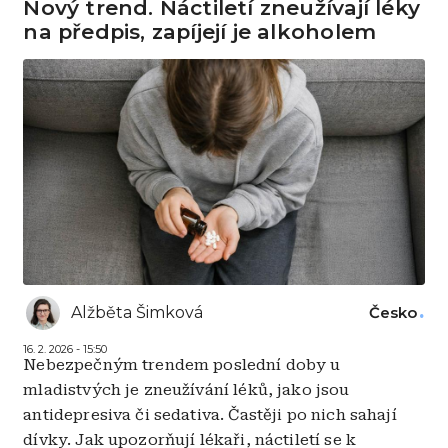
Nový trend. Náctiletí zneužívají léky
na předpis, zapíjejí je alkoholem
Alžběta Šimková
Česko
16. 2. 2026 - 15:50
Nebezpečným trendem poslední doby u
mladistvých je zneužívání léků, jako jsou
antidepresiva či sedativa. Častěji po nich sahají
dívky. Jak upozorňují lékaři, náctiletí se k