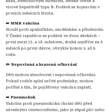
kašli, hemofilovým infekcím, dětské obrně a
virové hepatitidě typu B. Podává se kojencům v
prvních měsících života.
➡️ MMR vakcína
Slouží proti spalničkám, zarděnkám a příušnicím.
V České republice se podává ve dvou dávkách –
první mezi 13. a 18. měsícem, druhá nejdříve za 6
měsíců po první dávce, obvykle kolem 5. až 6.
roku.
✏️ Nepovinná a hrazená očkování
Děti mohou absolvovat i nepovinná očkování.
Pokud rodiče splní určité podmínky, mohou
počítat s tím, že pojišťovny vakcínu zaplatí.
➡️ Pneumokok
Vakcína
proti pneumokoku chrání děti před
závažnými onemocněními, jako je zápal plic nebo