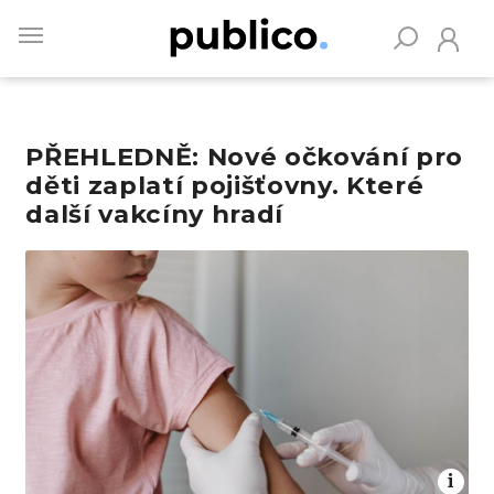
Skip
to
main
content
PŘEHLEDNĚ: Nové očkování pro
Vyhledávejte na Publiku
děti zaplatí pojišťovny. Které
další vakcíny hradí
Obrázek