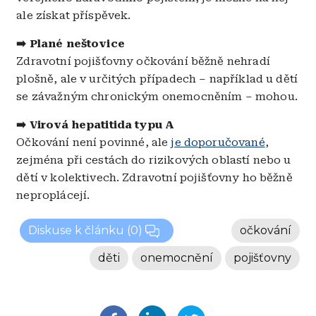
ale získat příspěvek.
➡️ Plané neštovice
Zdravotní pojišťovny očkování běžně nehradí
plošně, ale v určitých případech – například u dětí
se závažným chronickým onemocněním – mohou.
➡️ Virová hepatitida typu A
Očkování n
ení povinné, ale
je doporučované
,
zejména při cestách do rizikových oblastí nebo u
dětí v kolektivech. Zdravotní pojišťovny ho běžně
neproplácejí.
Diskuse k článku
(0)
očkování
děti
onemocnění
pojišťovny