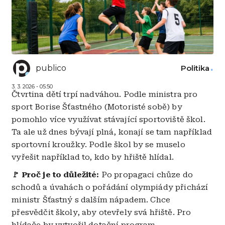
publico
Politika
3. 3. 2026 - 05:50
Čtvrtina dětí trpí nadváhou. Podle ministra pro
sport Borise Šťastného (Motoristé sobě) by
pomohlo více využívat stávající sportoviště škol.
Ta ale už dnes bývají plná, konají se tam například
sportovní kroužky. Podle škol by se muselo
vyřešit například to, kdo by hřiště hlídal.
🚩 Proč je to důležité:
Po propagaci chůze do
schodů a úvahách o pořádání olympiády přichází
ministr Šťastný s dalším nápadem. Chce
přesvědčit školy, aby otevřely svá hřiště. Pro
hlídače by vytvořil dotační program.