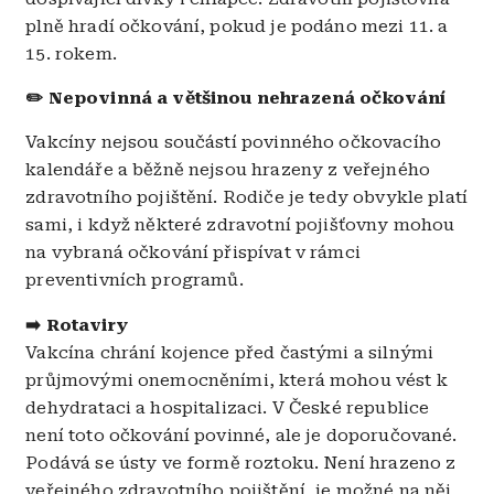
plně hradí očkování, pokud je podáno mezi 11. a
15. rokem.
✏️ Nepovinná a většinou nehrazená očkování
Vakcíny nejsou součástí povinného očkovacího
kalendáře a běžně nejsou hrazeny z veřejného
zdravotního pojištění. Rodiče je tedy obvykle platí
sami, i když některé zdravotní pojišťovny mohou
na vybraná očkování přispívat v rámci
preventivních programů.
➡️ Rotaviry
Vakcína c
hrání kojence před častými a silnými
průjmovými onemocněními, která mohou vést k
dehydrataci a hospitalizaci. V České republice
není toto očkování povinné, ale je doporučované.
Podává se ústy ve formě roztoku. Není hrazeno z
veřejného zdravotního pojištění, je možné na něj