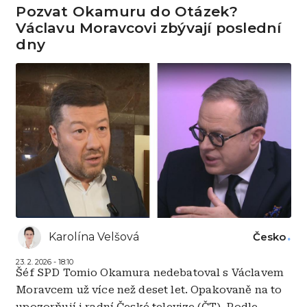
Pozvat Okamuru do Otázek?
Václavu Moravcovi zbývají poslední
dny
Karolína Velšová
Česko
23. 2. 2026 - 18:10
Šéf SPD Tomio Okamura nedebatoval s Václavem
Moravcem už více než deset let. Opakovaně na to
upozorňují i radní České televize (ČT). Podle