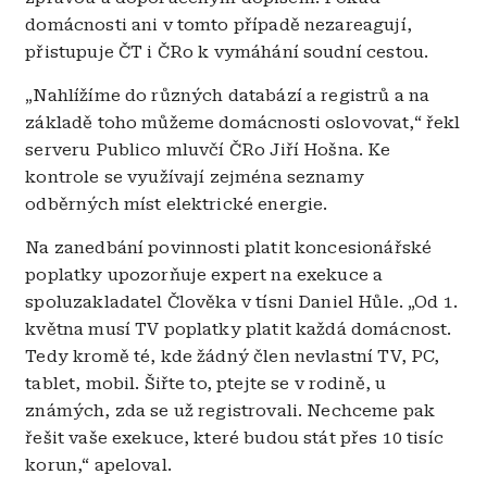
domácnosti ani v tomto případě nezareagují,
přistupuje ČT i ČRo k vymáhání soudní cestou.
„Nahlížíme do různých databází a registrů a na
základě toho můžeme domácnosti oslovovat,“ řekl
serveru Publico mluvčí ČRo Jiří Hošna. Ke
kontrole se využívají zejména seznamy
odběrných míst elektrické energie.
Na zanedbání povinnosti platit koncesionářské
poplatky upozorňuje expert na exekuce a
spoluzakladatel Člověka v tísni Daniel Hůle. „Od 1.
května musí TV poplatky platit každá domácnost.
Tedy kromě té, kde žádný člen nevlastní TV, PC,
tablet, mobil. Šiřte to, ptejte se v rodině, u
známých, zda se už registrovali. Nechceme pak
řešit vaše exekuce, které budou stát přes 10 tisíc
korun,“ apeloval.