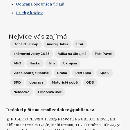
Ochrana osobních údajů
Etický kodex
Nejvíce vás zajímá
Donald Trump
Andrej Babiš
USA
sněmovní volby 2025
Válka na Ukrajině
Petr Pavel
ANO
Rusko
film
Ukrajina
vláda Andreje Babiše
Praha
Petr Fiala
Spolu
SPD
doprava
Motoristé sobě
ODS
Německo
Evropská unie
Redakci pište na email redakce@publico.cz
© PUBLICO NEWS a.s. 2025 Provozuje PUBLICO NEWS, a.s.,
sídlem Letenská 121/8, Malá Strana, 118 00 Praha 1, IČ: 225 51