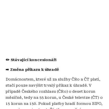
✏️ Stávající koncesionáři
➡️ Změna příkazu k úhradě
Domácnostem, které už za služby ČRo a ČT platí,
stačí pouze navýšit trvalý příkaz k úhradě. V
případě Českého rozhlasu (ČRo) o deset korun
měsíčně, tedy na 55 korun, u České televize (ČT) o
15 korun na 150. Pokud platby hradí formou SIPO,