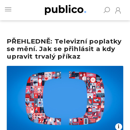
Skip
to
main
content
PŘEHLEDNĚ: Televizní poplatky
Vyhledávejte na Publiku
se mění. Jak se přihlásit a kdy
upravit trvalý příkaz
Obrázek