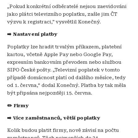
„Pokud konkrétní odběratelé nejsou zaevidováni
jako plátci televizního poplatku, zašle jim ČT
výzvu k registraci,” vysvětlil Konečný.
➡️ Nastavení platby
Poplatky lze hradit trvalým příkazem, platební
kartou, včetně Apple Pay nebo Google Pay,
expresním bankovním převodem nebo službou
SIPO České pošty. „Televizní poplatek v tomto
případě domácnost platí od dalšího měsíce, tedy
od 1. června,“ dodal Konečný. Platba by tak měla
být připsána nejpozději 15. června.
✏️ Firmy
➡️ Více zaměstnanců, větší poplatky
Kolik budou platit firmy, nově závisí na počtu
zaměstnanců. Těch nejmenších do 24