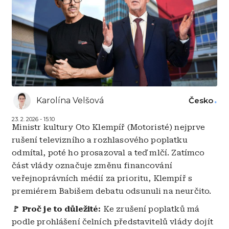
Karolína Velšová
Česko
23. 2. 2026 - 15:10
Ministr kultury Oto Klempíř (Motoristé) nejprve
rušení televizního a rozhlasového poplatku
odmítal, poté ho prosazoval a teď mlčí. Zatímco
část vlády označuje změnu financování
veřejnoprávních médií za prioritu, Klempíř s
premiérem Babišem debatu odsunuli na neurčito.
🚩 Proč je to důležité:
Ke zrušení poplatků má
podle prohlášení čelních představitelů vlády dojít