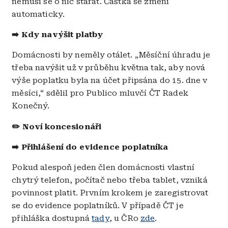
nemusí se o nic starat. Částka se změní
automaticky.
➡️ Kdy navýšit platby
Domácnosti by neměly otálet. „Měsíční úhradu je
třeba navýšit už v průběhu května tak, aby nová
výše poplatku byla na účet připsána do 15. dne v
měsíci,“ sdělil pro Publico mluvčí ČT Radek
Konečný.
✏️ Noví koncesionáři
➡️ Přihlášení do evidence poplatníka
Pokud alespoň jeden člen domácnosti vlastní
chytrý telefon, počítač nebo třeba tablet, vzniká
povinnost platit. Prvním krokem je zaregistrovat
se do evidence poplatníků. V případě ČT je
přihláška dostupná
tady
, u ČRo
zde
.