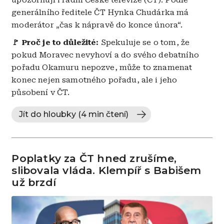
generálního ředitele ČT Hynka Chudárka má
moderátor „čas k nápravě do konce února“.
🚩 Proč je to důležité:
Spekuluje se o tom, že
pokud Moravec nevyhoví a do svého debatního
pořadu Okamuru nepozve, může to znamenat
konec nejen samotného pořadu, ale i jeho
působení v ČT.
Jít do hloubky (4 min čtení)
Poplatky za ČT hned zrušíme,
slibovala vláda. Klempíř s Babišem
už brzdí