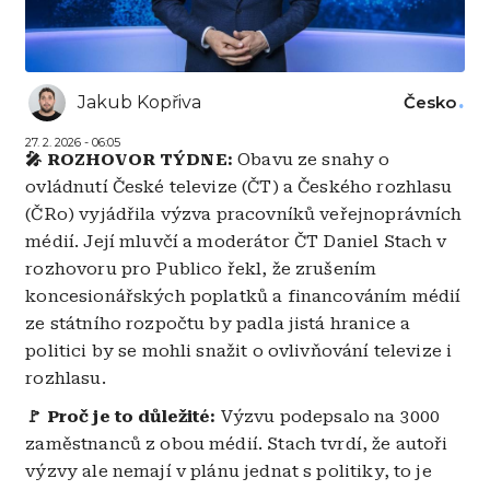
Jakub Kopřiva
Česko
27. 2. 2026 - 06:05
🎤 ROZHOVOR TÝDNE:
Obavu ze snahy o
ovládnutí České televize (ČT) a Českého rozhlasu
(ČRo) vyjádřila výzva pracovníků veřejnoprávních
médií. Její mluvčí a moderátor ČT Daniel Stach v
rozhovoru pro Publico řekl, že zrušením
koncesionářských poplatků a financováním médií
ze státního rozpočtu by padla jistá hranice a
politici by se mohli snažit o ovlivňování televize i
rozhlasu.
🚩 Proč je to důležité:
Výzvu podepsalo na 3000
zaměstnanců z obou médií. Stach tvrdí, že autoři
výzvy ale nemají v plánu jednat s politiky, to je