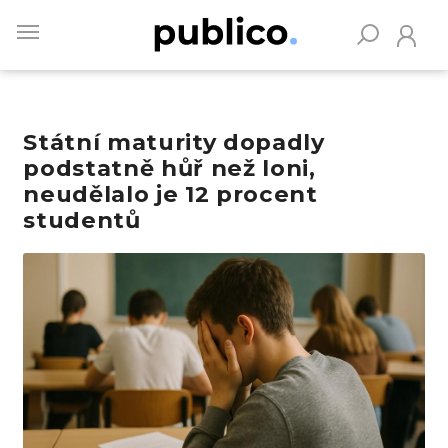
Skip
to
main
content
Státní maturity dopadly
Vyhledávejte na Publiku
podstatně hůř než loni,
neudělalo je 12 procent
studentů
Obrázek