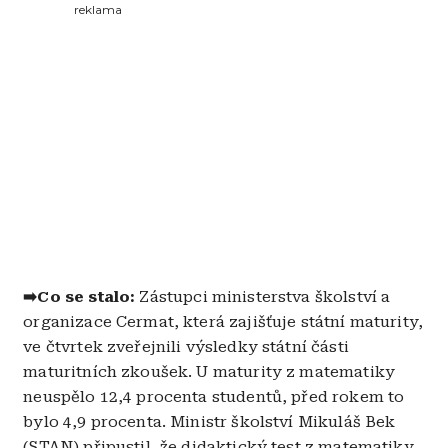
reklama
➡️Co se stalo:
Zástupci ministerstva školství a
organizace Cermat, která zajišťuje státní maturity,
ve čtvrtek zveřejnili výsledky státní části
maturitních zkoušek. U maturity z matematiky
neuspělo 12,4 procenta studentů, před rokem to
bylo 4,9 procenta. Ministr školství Mikuláš Bek
(STAN) připustil, že didaktický test z matematiky