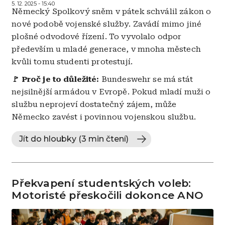
5. 12. 2025 - 15:40
Německý Spolkový sněm v pátek schválil zákon o
nové podobě vojenské služby. Zavádí mimo jiné
plošné odvodové řízení. To vyvolalo odpor
především u mladé generace, v mnoha městech
kvůli tomu studenti protestují.
🚩 Proč je to důležité:
Bundeswehr se má stát
nejsilnější armádou v Evropě. Pokud mladí muži o
službu neprojeví dostatečný zájem, může
Německo zavést i povinnou vojenskou službu.
Jít do hloubky (3 min čtení)
Překvapení studentských voleb:
Motoristé přeskočili dokonce ANO