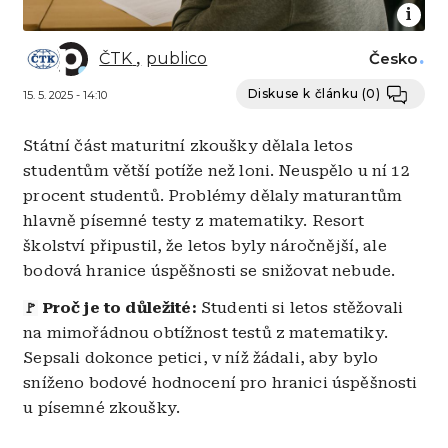
ČTK
publico
Česko
Diskuse k článku
(0)
15. 5. 2025 - 14:10
Státní část maturitní zkoušky dělala letos
studentům větší potíže než loni. Neuspělo u ní 12
procent studentů. Problémy dělaly maturantům
hlavně písemné testy z matematiky. Resort
školství připustil, že letos byly náročnější, ale
bodová hranice úspěšnosti se snižovat nebude.
Proč je to důležité:
Studenti si letos stěžovali
🚩
na mimořádnou obtížnost testů z matematiky.
Sepsali dokonce petici, v níž žádali, aby bylo
sníženo bodové hodnocení pro hranici úspěšnosti
u písemné zkoušky.