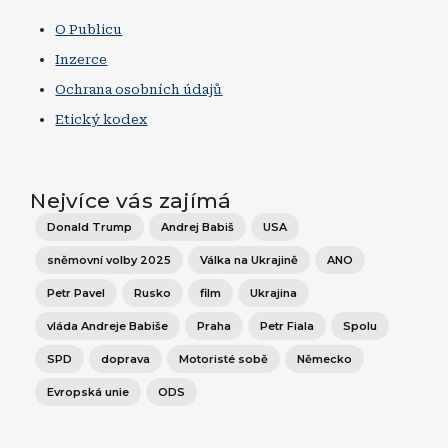
O Publicu
Inzerce
Ochrana osobních údajů
Etický kodex
Nejvíce vás zajímá
Donald Trump
Andrej Babiš
USA
sněmovní volby 2025
Válka na Ukrajině
ANO
Petr Pavel
Rusko
film
Ukrajina
vláda Andreje Babiše
Praha
Petr Fiala
Spolu
SPD
doprava
Motoristé sobě
Německo
Evropská unie
ODS