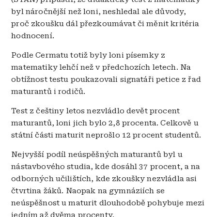
byl náročnější než loni, neshledal ale důvody,
proč zkoušku dál přezkoumávat či měnit kritéria
hodnocení.
Podle Cermatu totiž byly loni písemky z
matematiky lehčí než v předchozích letech. Na
obtížnost testu poukazovali signatáři petice z řad
maturantů i rodičů.
Test z češtiny letos nezvládlo devět procent
maturantů, loni jich bylo 2,8 procenta. Celkově u
státní části maturit neprošlo 12 procent studentů.
Nejvyšší podíl neúspěšných maturantů byl u
nástavbového studia, kde dosáhl 37 procent, a na
odborných učilištích, kde zkoušky nezvládla asi
čtvrtina žáků. Naopak na gymnáziích se
neúspěšnost u maturit dlouhodobě pohybuje mezi
jedním až dvěma procenty.