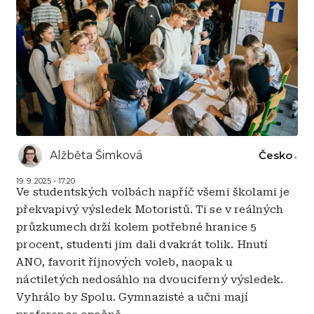
Alžběta Šimková
Česko
19. 9. 2025 - 17:20
Ve studentských volbách napříč všemi školami je
překvapivý výsledek Motoristů. Ti se v reálných
průzkumech drží kolem potřebné hranice 5
procent, studenti jim dali dvakrát tolik. Hnutí
ANO, favorit říjnových voleb, naopak u
náctiletých nedosáhlo na dvouciferný výsledek.
Vyhrálo by Spolu. Gymnazisté a učni mají