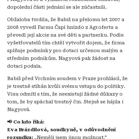
dopolední části jednání se ale zúčastnili.
Obžaloba tvrdila, že Babiš na přelomu let 2007 a
2008 vyvedl Farmu Čapí hnízdo z Agrofertu a
převedl její akcie na své děti a partnerku. Podle
vyšetřovatelů tím chtěl vytvořit dojem, že firma
splňuje podmínky pro dotaci určenou malým a
středním podnikům. Nagyová pak žádost na
dotaci podala.
Babiš před Vrchním soudem v Praze prohlásil, že
je trestně stíhán kvůli svému vstupu do politiky.
Vinu odmítl s tím, že neexistují žádné důkazy o
tom, že by spáchal trestný čin. Stejně se hájila i
Nagyová.
📢 Co kdo říká:
Eva Brázdilová, soudkyně, v odůvodnění
rozsudku:
„Neměli jsem jinou možnost.“