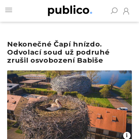
Skip
to
main
content
Nekonečné Čapí hnízdo.
Vyhledávejte na Publiku
Odvolací soud už podruhé
zrušil osvobození Babiše
Obrázek