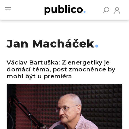
Skip
to
main
content
Jan Macháček
Vyhledávejte na Publiku
Václav Bartuška: Z energetiky je
domácí téma, post zmocněnce by
mohl být u premiéra