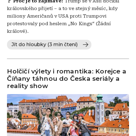
🚩 Proč je to zajímavé:
Trump se v Asii dočkal
královského přijetí – a to ve stejný měsíc, kdy
miliony Američanů v USA proti Trumpovi
protestovaly pod heslem „No Kings“ (Žádní
králové).
Jít do hloubky (3 min čtení)
Holčičí výlety i romantika: Korejce a
Číňany táhnou do Česka seriály a
reality show