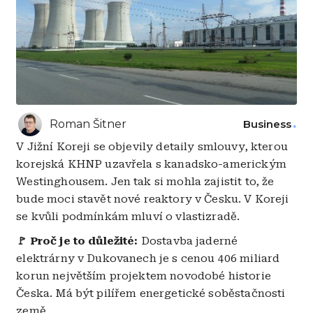
Roman Šitner
Business
V Jižní Koreji se objevily detaily smlouvy, kterou
korejská KHNP uzavřela s kanadsko-americkým
Westinghousem. Jen tak si mohla zajistit to, že
bude moci stavět nové reaktory v Česku. V Koreji
se kvůli podmínkám mluví o vlastizradě.
🚩 Proč je to důležité:
Dostavba jaderné
elektrárny v Dukovanech je s cenou 406 miliard
korun největším projektem novodobé historie
Česka. Má být pilířem energetické soběstačnosti
země.