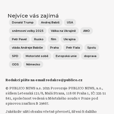
Nejvíce vás zajímá
Donald Trump
Andrej Babiš
USA
sněmovní volby 2025
Válka na Ukrajině
ANO
Petr Pavel
Rusko
film
Ukrajina
vláda Andreje Babiše
Praha
Petr Fiala
Spolu
SPD
Motoristé sobě
Evropská unie
doprava
ODS
Německo
Redakci pište na email redakce@publico.cz
© PUBLICO NEWS a.s. 2025 Provozuje PUBLICO NEWS, a.s.,
sídlem Letenská 121/8, Malá Strana, 118 00 Praha 1, IČ: 225 51
841, společnost vedená u Městského soudu v Praze pod
spisovou značkou B 29467.
Jakékoliv užití obsahu včetně převzetí, šíření či dalšího