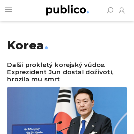
Skip
to
main
content
Korea
Vyhledávejte na Publiku
Další prokletý korejský vůdce.
Exprezident Jun dostal doživotí,
hrozila mu smrt