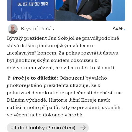
Kryštof Peňás
Svět
Bývalý prezident Jun Sok-jol se pravděpodobně
stává dalším jihokorejským vůdcem s
„neslavným“ koncem. Za pokus rozvrátit ústavu
byl jihokorejským soudem odsouzen k
doživotnímu vězení, hrozil mu ale i trest smrti.
🚩 Proč je to důležité:
Odsouzení bývalého
jihokorejského prezidenta ukazuje, že k
polarizaci demokratické společnosti dochází i na
Dálném východě. Historie Jižní Koreje navíc
nabízí mnoho případů, kdy exprezidenti skončili
ve vězení nebo dokonce v hrobě.
Jít do hloubky (3 min čtení)