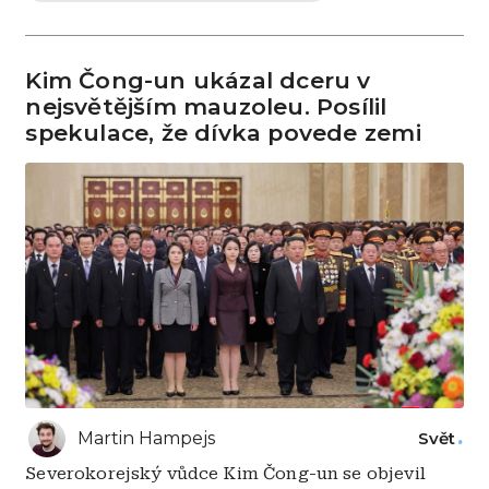
Kim Čong-un ukázal dceru v
nejsvětějším mauzoleu. Posílil
spekulace, že dívka povede zemi
Martin Hampejs
Svět
Severokorejský vůdce Kim Čong-un se objevil