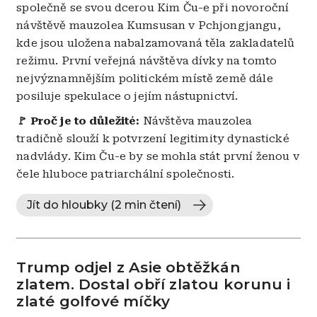
společně se svou dcerou Kim Ču-e při novoroční
návštěvě mauzolea Kumsusan v Pchjongjangu,
kde jsou uložena nabalzamovaná těla zakladatelů
režimu. První veřejná návštěva dívky na tomto
nejvýznamnějším politickém místě země dále
posiluje spekulace o jejím nástupnictví.
🚩 ​
Proč je to důležité:
Návštěva mauzolea
tradičně slouží k potvrzení legitimity dynastické
nadvlády. Kim Ču-e by se mohla stát první ženou v
čele hluboce patriarchální společnosti.
Jít do hloubky (2 min čtení)
Trump odjel z Asie obtěžkán
zlatem. Dostal obří zlatou korunu i
zlaté golfové míčky