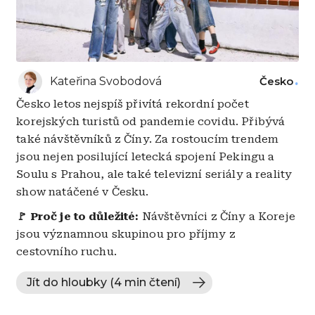
Kateřina Svobodová
Česko
Česko letos nejspíš přivítá rekordní počet
korejských turistů od pandemie covidu. Přibývá
také návštěvníků z Číny. Za rostoucím trendem
jsou nejen posilující letecká spojení Pekingu a
Soulu s Prahou, ale také televizní seriály a reality
show natáčené v Česku.
🚩
Proč je to důležité:
Návštěvníci z Číny a Koreje
jsou významnou skupinou pro příjmy z
cestovního ruchu.
Jít do hloubky (4 min čtení)