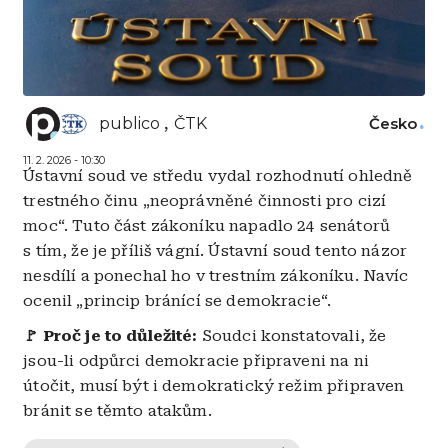
publico
ČTK
Česko
11. 2. 2026 - 10:30
Ústavní soud ve středu vydal rozhodnutí ohledně
trestného činu „neoprávněné činnosti pro cizí
moc“. Tuto část zákoníku napadlo 24 senátorů
s tím, že je příliš vágní. Ústavní soud tento názor
nesdílí a ponechal ho v trestním zákoníku. Navíc
ocenil „princip bránící se demokracie“.
🚩 Proč je to důležité:
Soudci konstatovali, že
jsou-li odpůrci demokracie připraveni na ni
útočit, musí být i demokratický režim připraven
bránit se těmto atakům.