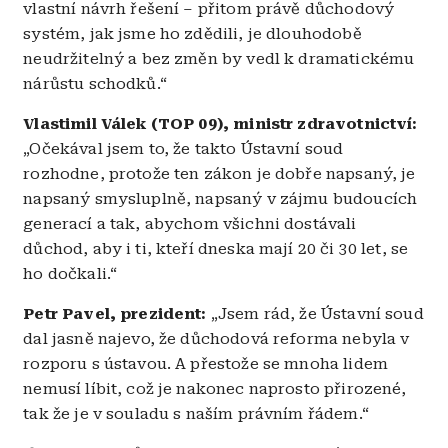
vlastní návrh řešení – přitom právě důchodový
systém, jak jsme ho zdědili, je dlouhodobě
neudržitelný a bez změn by vedl k dramatickému
nárůstu schodků.“
Vlastimil Válek (TOP 09), ministr zdravotnictví:
„Očekával jsem to, že takto Ústavní soud
rozhodne, protože ten zákon je dobře napsaný, je
napsaný smysluplně, napsaný v zájmu budoucích
generací a tak, abychom všichni dostávali
důchod, aby i ti, kteří dneska mají 20 či 30 let, se
ho dočkali.“
Petr Pavel, prezident:
„Jsem rád, že Ústavní soud
dal jasně najevo, že důchodová reforma nebyla v
rozporu s ústavou. A přestože se mnoha lidem
nemusí líbit, což je nakonec naprosto přirozené,
tak že je v souladu s naším právním řádem.“