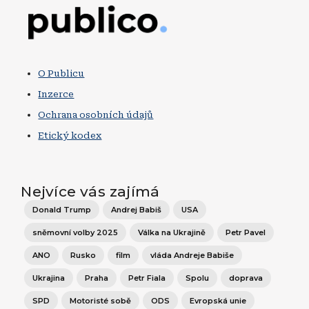
Obrázek
O Publicu
Inzerce
Ochrana osobních údajů
Etický kodex
Nejvíce vás zajímá
Donald Trump
Andrej Babiš
USA
sněmovní volby 2025
Válka na Ukrajině
Petr Pavel
ANO
Rusko
film
vláda Andreje Babiše
Ukrajina
Praha
Petr Fiala
Spolu
doprava
SPD
Motoristé sobě
ODS
Evropská unie