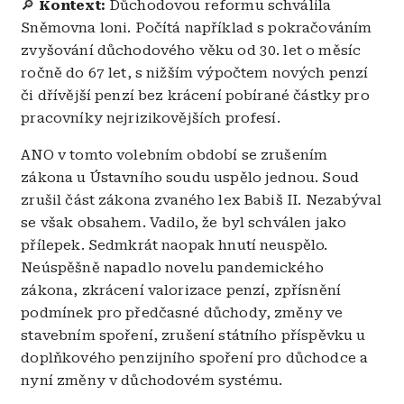
🔎
Kontext:
Důchodovou reformu schválila
Sněmovna loni. Počítá například s pokračováním
zvyšování důchodového věku od 30. let o měsíc
ročně do 67 let, s nižším výpočtem nových penzí
či dřívější penzí bez krácení pobírané částky pro
pracovníky nejrizikovějších profesí.
ANO v tomto volebním období se zrušením
zákona u Ústavního soudu uspělo jednou. Soud
zrušil část zákona zvaného lex Babiš II. Nezabýval
se však obsahem. Vadilo, že byl schválen jako
přílepek. Sedmkrát naopak hnutí neuspělo.
Neúspěšně napadlo novelu pandemického
zákona, zkrácení valorizace penzí, zpřísnění
podmínek pro předčasné důchody, změny ve
stavebním spoření, zrušení státního příspěvku u
doplňkového penzijního spoření pro důchodce a
nyní změny v důchodovém systému.