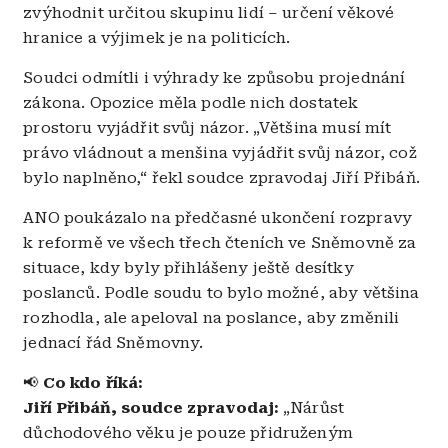
zvýhodnit určitou skupinu lidí – určení věkové
hranice a výjimek je na politicích.
Soudci odmítli i výhrady ke způsobu projednání
zákona. Opozice měla podle nich dostatek
prostoru vyjádřit svůj názor. „Většina musí mít
právo vládnout a menšina vyjádřit svůj názor, což
bylo naplněno,“ řekl soudce zpravodaj Jiří Přibáň.
ANO poukázalo na předčasné ukončení rozpravy
k reformě ve všech třech čteních ve Sněmovně za
situace, kdy byly přihlášeny ještě desítky
poslanců. Podle soudu to bylo možné, aby většina
rozhodla, ale apeloval na poslance, aby změnili
jednací řád Sněmovny.
📢
Co kdo říká:
Jiří Přibáň, soudce zpravodaj:
„Nárůst
důchodového věku je pouze přidruženým