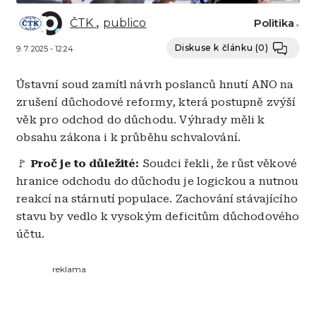
ČTK
publico
Politika
Diskuse k článku
(0)
9. 7. 2025 - 12:24
Ústavní soud zamítl návrh poslanců hnutí ANO na
zrušení důchodové reformy, která postupně zvýší
věk pro odchod do důchodu. Výhrady měli k
obsahu zákona i k průběhu schvalování.
🚩
Proč je to důležité:
Soudci řekli, že růst věkové
hranice odchodu do důchodu je logickou a nutnou
reakcí na stárnutí populace. Zachování stávajícího
stavu by vedlo k vysokým deficitům důchodového
účtu.
reklama