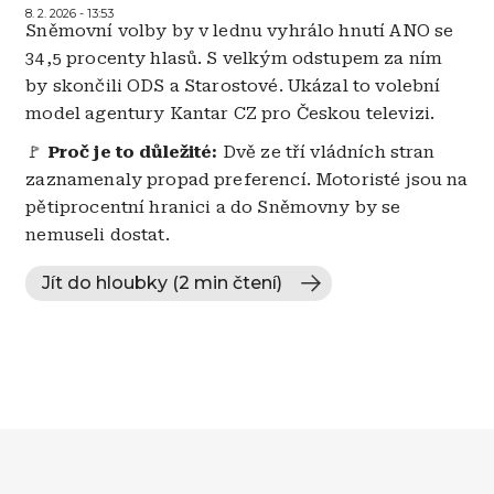
8. 2. 2026 - 13:53
Sněmovní volby by v lednu vyhrálo hnutí ANO se
34,5 procenty hlasů. S velkým odstupem za ním
by skončili ODS a Starostové. Ukázal to volební
model agentury Kantar CZ pro Českou televizi.
🚩
Proč je to důležité:
Dvě ze tří vládních stran
zaznamenaly propad preferencí. Motoristé jsou na
pětiprocentní hranici a do Sněmovny by se
nemuseli dostat.
Jít do hloubky (2 min čtení)