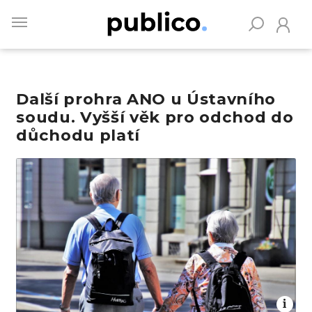
Skip
to
main
content
Další prohra ANO u Ústavního
Vyhledávejte na Publiku
soudu. Vyšší věk pro odchod do
důchodu platí
Obrázek