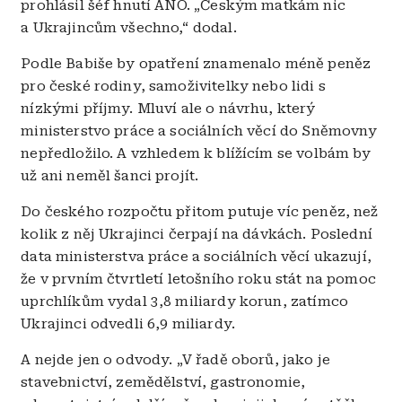
prohlásil šéf hnutí ANO. „Českým matkám nic
a Ukrajincům všechno,“ dodal.
Podle Babiše by opatření znamenalo méně peněz
pro české rodiny, samoživitelky nebo lidi s
nízkými příjmy. Mluví ale o návrhu, který
ministerstvo práce a sociálních věcí do Sněmovny
nepředložilo. A vzhledem k blížícím se volbám by
už ani neměl šanci projít.
Do českého rozpočtu přitom putuje víc peněz, než
kolik z něj Ukrajinci čerpají na dávkách. Poslední
data ministerstva práce a sociálních věcí ukazují,
že v prvním čtvrtletí letošního roku stát na pomoc
uprchlíkům vydal 3,8 miliardy korun, zatímco
Ukrajinci odvedli 6,9 miliardy.
A nejde jen o odvody. „V řadě oborů, jako je
stavebnictví, zemědělství, gastronomie,