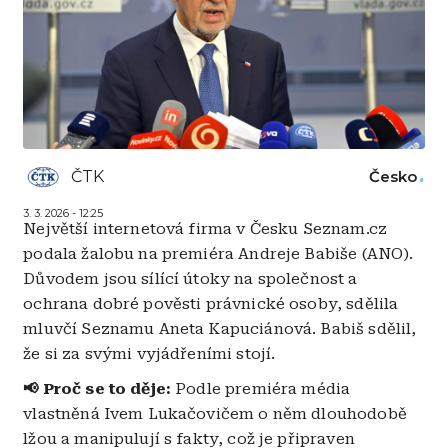
ČTK
Česko
3. 3. 2026 - 12:25
Největší internetová firma v Česku Seznam.cz
podala žalobu na premiéra Andreje Babiše (ANO).
Důvodem jsou sílící útoky na společnost a
ochrana dobré pověsti právnické osoby, sdělila
mluvčí Seznamu Aneta Kapuciánová. Babiš sdělil,
že si za svými vyjádřeními stojí.
📢 Proč se to děje:
Podle premiéra média
vlastněná Ivem Lukačovičem o něm dlouhodobě
lžou a manipulují s fakty, což je připraven