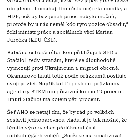
zdravotnictví a další, už se bez jejich práce těžko
obejdeme. Pomáhají tím růstu naší ekonomiky a
HDP, což by bez jejich práce nebylo možné,
protože by u nás neměl kdo tyto pozice obsadit,“
řekl ministr práce a sociálních věcí Marian
Jurečka (KDU-ČSL).
Babiš se ostřejší rétorikou přibližuje k SPD a
Stačilo!, tedy stranám, které se dlouhodobě
vymezují proti Ukrajincům a migraci obecně.
Okamurovo hnutí totiž podle průzkumů posiluje
svoji pozici. Například tři poslední průzkumy
agentury STEM mu přisuzují kolem 13 procent.
Hnutí Stačilo! má kolem pěti procent.
Šéf ANO se netají tím, že by rád po volbách
sestavil jednobarevnou vládu. A je tak možné, že
těmito výroky chce přetáhnout část
radikálnějších voličů. „Snaží se maximalizovat