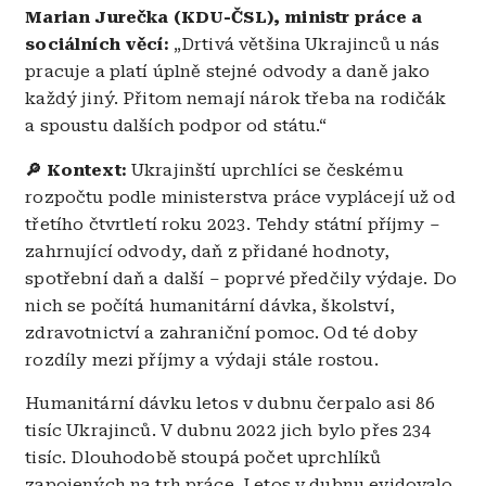
Marian Jurečka (KDU-ČSL), ministr práce a
sociálních věcí:
„Drtivá většina Ukrajinců u nás
pracuje a platí úplně stejné odvody a daně jako
každý jiný. Přitom nemají nárok třeba na rodičák
a spoustu dalších podpor od státu.“
🔎 Kontext:
Ukrajinští uprchlíci se českému
rozpočtu podle ministerstva práce vyplácejí už od
třetího čtvrtletí roku 2023. Tehdy státní příjmy –
zahrnující odvody, daň z přidané hodnoty,
spotřební daň a další – poprvé předčily výdaje. Do
nich se počítá humanitární dávka, školství,
zdravotnictví a zahraniční pomoc. Od té doby
rozdíly mezi příjmy a výdaji stále rostou.
Humanitární dávku letos v dubnu čerpalo asi 86
tisíc Ukrajinců. V dubnu 2022 jich bylo přes 234
tisíc. Dlouhodobě stoupá počet uprchlíků
zapojených na trh práce. Letos v dubnu evidovalo