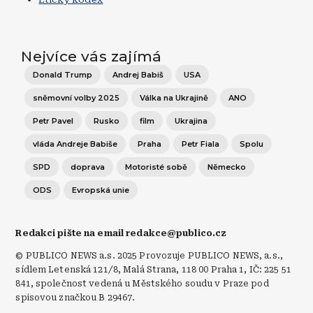
Nejvíce vás zajímá
Donald Trump
Andrej Babiš
USA
sněmovní volby 2025
Válka na Ukrajině
ANO
Petr Pavel
Rusko
film
Ukrajina
vláda Andreje Babiše
Praha
Petr Fiala
Spolu
SPD
doprava
Motoristé sobě
Německo
ODS
Evropská unie
Redakci pište na email redakce@publico.cz
© PUBLICO NEWS a.s. 2025 Provozuje PUBLICO NEWS, a.s.,
sídlem Letenská 121/8, Malá Strana, 118 00 Praha 1, IČ: 225 51
841, společnost vedená u Městského soudu v Praze pod
spisovou značkou B 29467.