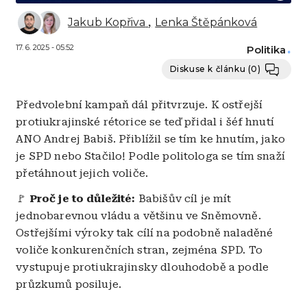
Jakub Kopřiva
Lenka Štěpánková
17. 6. 2025 - 05:52
Politika
Diskuse k článku
(0)
Předvolební kampaň dál přitvrzuje. K ostřejší
protiukrajinské rétorice se teď přidal i šéf hnutí
ANO Andrej Babiš. Přiblížil se tím ke hnutím, jako
je SPD nebo Stačilo! Podle politologa se tím snaží
přetáhnout jejich voliče.
🚩
Proč je to důležité:
Babišův cíl je mít
jednobarevnou vládu a většinu ve Sněmovně.
Ostřejšími výroky tak cílí na podobně naladěné
voliče konkurenčních stran, zejména SPD. To
vystupuje protiukrajinsky dlouhodobě a podle
průzkumů posiluje.