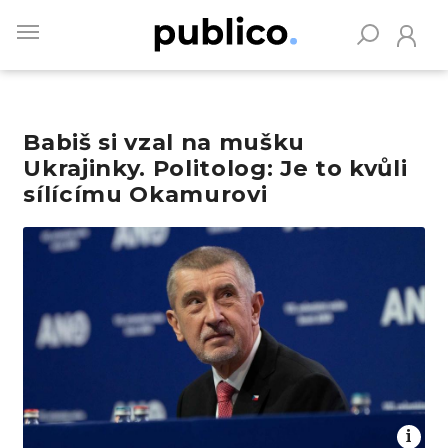
Skip
to
main
content
Babiš si vzal na mušku
Vyhledávejte na Publiku
Ukrajinky. Politolog: Je to kvůli
sílícímu Okamurovi
Obrázek