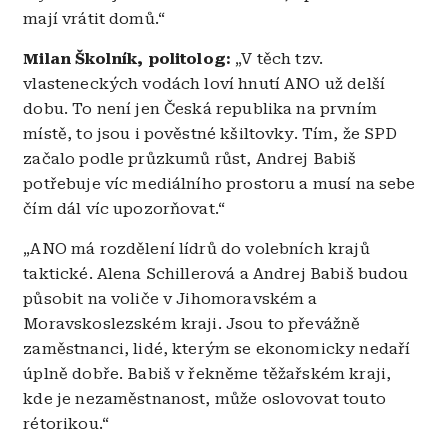
mají vrátit domů.“
Milan Školník, politolog:
„V těch tzv.
vlasteneckých vodách loví hnutí ANO už delší
dobu. To není jen Česká republika na prvním
místě, to jsou i pověstné kšiltovky. Tím, že SPD
začalo podle průzkumů růst, Andrej Babiš
potřebuje víc mediálního prostoru a musí na sebe
čím dál víc upozorňovat.“
„ANO má rozdělení lídrů do volebních krajů
taktické. Alena Schillerová a Andrej Babiš budou
působit na voliče v Jihomoravském a
Moravskoslezském kraji. Jsou to převážně
zaměstnanci, lidé, kterým se ekonomicky nedaří
úplně dobře. Babiš v řekněme těžařském kraji,
kde je nezaměstnanost, může oslovovat touto
rétorikou.“