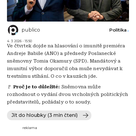
publico
Politika
4. 3. 2026 - 15:50
Ve čtvrtek dojde na hlasování o imunitě premiéra
Andreje Babiše (ANO) a předsedy Poslanecké
sněmovny Tomia Okamury (SPD). Mandátový a
imunitní výbor doporučil oba muže nevydávat k
trestnímu stíhání. O co v kauzách jde.
🚩
Proč je to důležité:
Sněmovna může
rozhodnout o vydání dvou vrcholných politických
představitelů, požádaly o to soudy.
Jít do hloubky (3 min čtení)
reklama