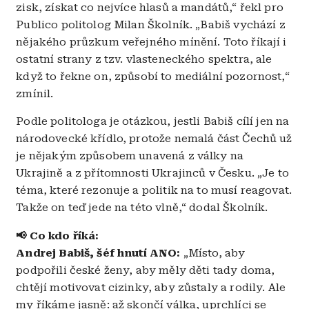
zisk, získat co nejvíce hlasů a mandátů,“ řekl pro
Publico politolog Milan Školník. „Babiš vychází z
nějakého průzkum veřejného mínění. Toto říkají i
ostatní strany z tzv. vlasteneckého spektra, ale
když to řekne on, způsobí to mediální pozornost,“
zmínil.
Podle politologa je otázkou, jestli Babiš cílí jen na
národovecké křídlo, protože nemalá část Čechů už
je nějakým způsobem unavená z války na
Ukrajině a z přítomnosti Ukrajinců v Česku. „Je to
téma, které rezonuje a politik na to musí reagovat.
Takže on teď jede na této vlně,“ dodal Školník.
📢 Co kdo říká:
Andrej Babiš, šéf hnutí ANO:
„Místo, aby
podpořili české ženy, aby měly děti tady doma,
chtějí motivovat cizinky, aby zůstaly a rodily. Ale
my říkáme jasně: až skončí válka, uprchlíci se