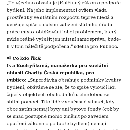
„To všechno obsahuje již účinný zákon o podpoře
bydlení. Na jeho implementaci ovšem vláda
prostředky ve státním rozpočtu teprve hledá a
uvažuje spíše o dalším zatížení státního úřadu
práce místo ‚obtěžování‘ obcí problémem, který
může reálně vyřešit jen místní samospráva, bude-
li v tom náležitě podpořena,“ sdělila pro Publico.
📢 Co kdo říká:
Iva Kuchyňková, manažerka pro sociální
oblasti Charity Česká republika, pro
Publico:
„Superdávka obsahuje podmínky kvality
bydlení, obáváme se ale, že to spíše vyloučí lidi
žijící v objektech obchodníků s chudobou ze
státní pomoci. Tito lidé v současné situaci, kdy
obce zatím nemají byty ani bytové fondy (což by
se snad postupně mohlo změnit po zavedení
opatření zákona o podpoře bydlení) nemají