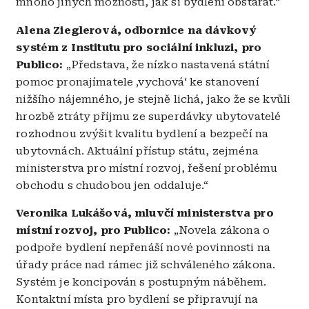
mnoho jiných možností, jak si bydlení obstarat.“
Alena Zieglerová, odbornice na dávkový
systém z Institutu pro sociální inkluzi, pro
Publico:
„Představa, že nízko nastavená státní
pomoc pronajímatele ‚vychová‘ ke stanovení
nižšího nájemného, je stejně lichá, jako že se kvůli
hrozbě ztráty příjmu ze superdávky ubytovatelé
rozhodnou zvýšit kvalitu bydlení a bezpečí na
ubytovnách. Aktuální přístup státu, zejména
ministerstva pro místní rozvoj, řešení problému
obchodu s chudobou jen oddaluje.“
Veronika Lukášová, mluvčí ministerstva pro
místní rozvoj, pro Publico:
„Novela zákona o
podpoře bydlení nepřenáší nové povinnosti na
úřady práce nad rámec již schváleného zákona.
Systém je koncipován s postupným náběhem.
Kontaktní místa pro bydlení se připravují na