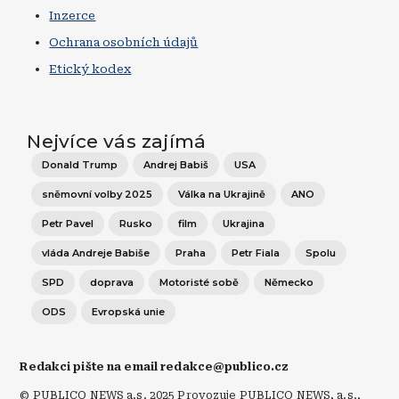
Inzerce
Ochrana osobních údajů
Etický kodex
Nejvíce vás zajímá
Donald Trump
Andrej Babiš
USA
sněmovní volby 2025
Válka na Ukrajině
ANO
Petr Pavel
Rusko
film
Ukrajina
vláda Andreje Babiše
Praha
Petr Fiala
Spolu
SPD
doprava
Motoristé sobě
Německo
ODS
Evropská unie
Redakci pište na email redakce@publico.cz
© PUBLICO NEWS a.s. 2025 Provozuje PUBLICO NEWS, a.s.,