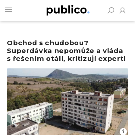
Skip
to
main
content
Obchod s chudobou?
Vyhledávejte na Publiku
Superdávka nepomůže a vláda
s řešením otálí, kritizují experti
Obrázek