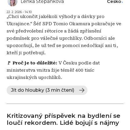
Lenka Štěpánková
Česko
22. 2. 2026 - 14:10
„Chci ukončit jakékoli výhody a dávky pro
Ukrajince.“ Šéf SPD Tomio Okamura pokračuje ve
své předvolební rétorice a žádá zpřísnění
podmínek pro válečné uprchlíky. Odborníci ale
upozorňují, že už teď se pomoci nedočkají ani ti,
kteří ji potřebují.
🚩
Proč je to důležité:
V Česku podle dat
ministerstva vnitra žije téměř 400 tisíc
ukrajinských uprchlíků.
Jít do hloubky (3 min čtení)
Kritizovaný příspěvek na bydlení se
loučí rekordem. Lidé bojují s nájmy