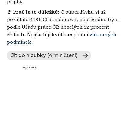
přijde.
🚩 Proč je to důležité:
O superdávku si už
požádalo 418 632 domácností, nepřiznáno bylo
podle Úřadu práce ČR necelých 12 procent
žádostí. Nejčastěji kvůli nesplnění
zákonných
podmínek
.
Jít do hloubky (4 min čtení)
reklama