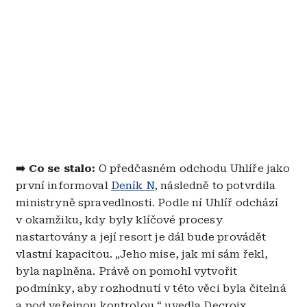
➡️ Co se stalo:
O předčasném odchodu Uhlíře jako
první informoval
Deník N
, následně to potvrdila
ministryně spravedlnosti. Podle ní Uhlíř odchází
v okamžiku, kdy byly klíčové procesy
nastartovány a její resort je dál bude provádět
vlastní kapacitou. „Jeho mise, jak mi sám řekl,
byla naplněna. Právě on pomohl vytvořit
podmínky, aby rozhodnutí v této věci byla čitelná
a pod veřejnou kontrolou,“ uvedla Decroix.