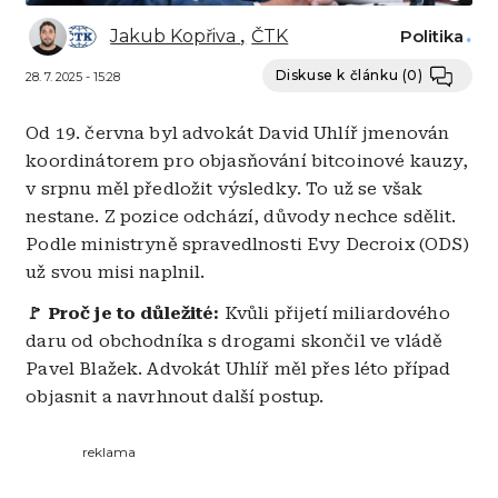
Jakub Kopřiva
ČTK
Politika
Diskuse k článku
(0)
28. 7. 2025 - 15:28
Od 19. června byl advokát David Uhlíř jmenován
koordinátorem pro objasňování bitcoinové kauzy,
v srpnu měl předložit výsledky. To už se však
nestane. Z pozice odchází, důvody nechce sdělit.
Podle ministryně spravedlnosti Evy Decroix (ODS)
už svou misi naplnil.
🚩 Proč je to důležité:
Kvůli přijetí miliardového
daru od obchodníka s drogami skončil ve vládě
Pavel Blažek. Advokát Uhlíř měl přes léto případ
objasnit a navrhnout další postup.
reklama