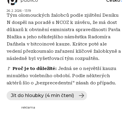
publico
Česko
26. 2. 2026 - 13:19
Tým olomouckých žalobců podle zjištění Deníku
N dospěl na poradě s NCOZ k závěru, že má dost
důkazů k obvinění exministra spravedlnosti Pavla
Blažka a jeho někdejšího náměstka Radomíra
Daňhela v bitcoinové kauze. Krátce poté ale
vedení přezkoumalo zařazení klíčové žalobkyně a
následně byl vyšetřovací tým rozpuštěn.
🚩
Proč je to důležité:
Jedná se o největší kauzu
minulého volebního období. Podle některých
aktérů šlo o „bezprecedentní“ zásah do případu.
Jít do hloubky (4 min čtení)
reklama