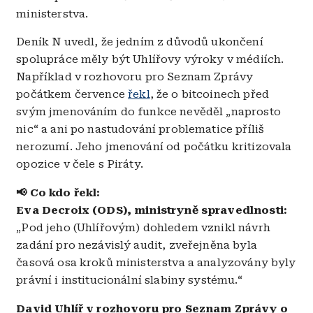
ministerstva.
Deník N uvedl, že jedním z důvodů ukončení
spolupráce měly být Uhlířovy výroky v médiích.
Například v rozhovoru pro Seznam Zprávy
počátkem července
řekl
, že o bitcoinech před
svým jmenováním do funkce nevěděl „naprosto
nic“ a ani po nastudování problematice příliš
nerozumí. Jeho jmenování od počátku kritizovala
opozice v čele s Piráty.
📢 Co kdo řekl:
Eva Decroix (ODS), ministryně spravedlnosti:
„Pod jeho (Uhlířovým) dohledem vznikl návrh
zadání pro nezávislý audit, zveřejněna byla
časová osa kroků ministerstva a analyzovány byly
právní i institucionální slabiny systému.“
David Uhlíř v rozhovoru pro Seznam Zprávy o