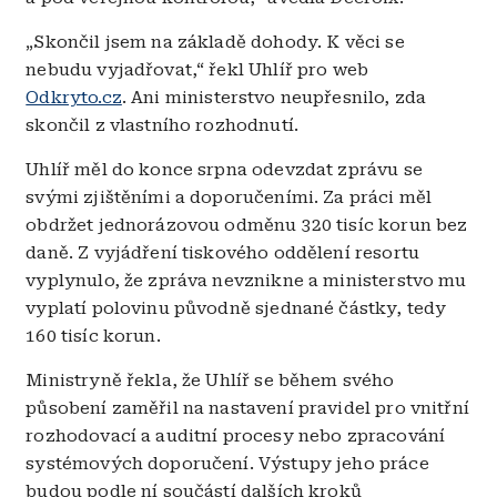
„Skončil jsem na základě dohody. K věci se
nebudu vyjadřovat,“ řekl Uhlíř pro web
Odkryto.cz
. Ani ministerstvo neupřesnilo, zda
skončil z vlastního rozhodnutí.
Uhlíř měl do konce srpna odevzdat zprávu se
svými zjištěními a doporučeními. Za práci měl
obdržet jednorázovou odměnu 320 tisíc korun bez
daně. Z vyjádření tiskového oddělení resortu
vyplynulo, že zpráva nevznikne a ministerstvo mu
vyplatí polovinu původně sjednané částky, tedy
160 tisíc korun.
Ministryně řekla, že Uhlíř se během svého
působení zaměřil na nastavení pravidel pro vnitřní
rozhodovací a auditní procesy nebo zpracování
systémových doporučení. Výstupy jeho práce
budou podle ní součástí dalších kroků