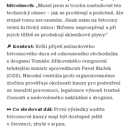
bitcoinech:
„Musel jsem si trochu nastudovat ten
technický rámec – jak se prodávají a podobně. Ale
stejně tomu nerozumím. Jinak mám na bitcoiny
velmi kritický názor: Ničemu neprospívají a při
jejich těžbě se produkují skleníkové plyny.“
🔎 Kontext:
Kvůli přijetí miliardového
bitcoinového daru od odsouzeného obchodníka
s drogami Tomáše Jiřikovského rezignoval
tehdejším ministr spravedlnosti Pavel Blažek
(ODS). Národní centrála proti organizovanému
zločinu prověřuje okolnosti kauzy pro podezření
ze zneužití pravomoci, legalizace výnosů trestné
činnosti a nedovoleného nakládání s drogami.
👀 Co sledovat dál:
První výsledky auditu
bitcoinové kauzy mají být dostupné ještě
v červenci, zbylé v srpnu.