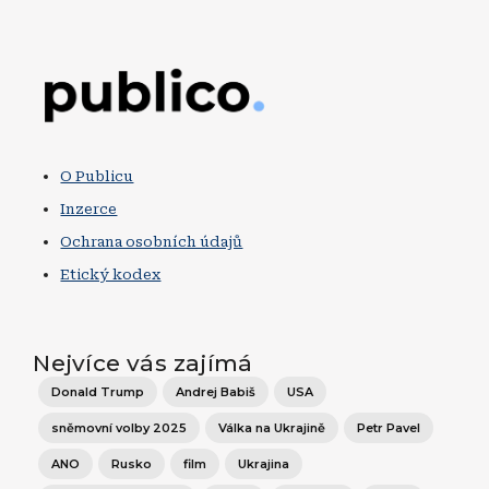
Obrázek
O Publicu
Inzerce
Ochrana osobních údajů
Etický kodex
Nejvíce vás zajímá
Donald Trump
Andrej Babiš
USA
sněmovní volby 2025
Válka na Ukrajině
Petr Pavel
ANO
Rusko
film
Ukrajina