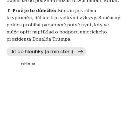
oběhu se od podzimu snížila o 25,6 bilionu korun.
🚩 Proč je to důležité:
Bitcoin je králem
kryptoměn, dál ale trpí velkými výkyvy. Současný
pokles probíhá paradoxně právě nyní, kdy se
může opřít například o podporu amerického
prezidenta Donalda Trumpa.
Jít do hloubky (3 min čtení)
reklama