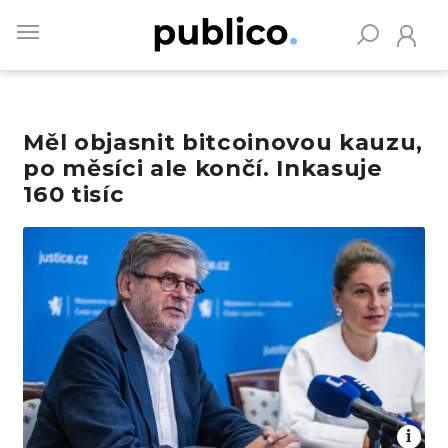
Skip
to
main
content
Měl objasnit bitcoinovou kauzu,
Vyhledávejte na Publiku
po měsíci ale končí. Inkasuje
160 tisíc
Obrázek