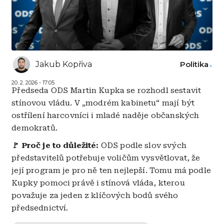
Jakub Kopřiva
Politika
20. 2. 2026 - 17:05
Předseda ODS Martin Kupka se rozhodl sestavit
stínovou vládu. V „modrém kabinetu“ mají být
ostřílení harcovníci i mladé naděje občanských
demokratů.
🚩 Proč je to důležité:
ODS podle slov svých
představitelů potřebuje voličům vysvětlovat, že
její program je pro ně ten nejlepší. Tomu má podle
Kupky pomoci právě i stínová vláda, kterou
považuje za jeden z klíčových bodů svého
předsednictví.