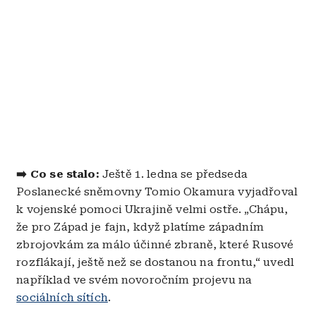
➡️
Co se stalo:
Ještě 1. ledna se předseda
Poslanecké sněmovny Tomio Okamura vyjadřoval
k vojenské pomoci Ukrajině velmi ostře. „Chápu,
že pro Západ je fajn, když platíme západním
zbrojovkám za málo účinné zbraně, které Rusové
rozflákají, ještě než se dostanou na frontu,“ uvedl
například ve svém novoročním projevu na
sociálních sítích
.