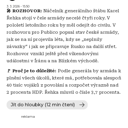
3. 3. 2026 - 15:50
🎤 ROZHOVOR:
Náčelník generálního štábu Karel
Řehka stojí v čele armády necelé čtyři roky. V
pololetí letošního roku by měl odejít do civilu. V
rozhovoru pro Publico popsal stav české armády,
jak se na ní projevila léta, kdy se „neplnily
závazky“ i jak se připravuje Rusko na další střet.
Rozhovor vznikl ještě před víkendovými
událostmi v Íránu a na Blízkém východě.
🚩 Proč je to důležité:
Podle generála by armáda k
plnění všech úkolů, které má, potřebovala alespoň
40 tisíc vojáků z povolání a rozpočet výrazně nad
2 procenta HDP. Řehka mluvil o čísle 3,7 procenta.
Jít do hloubky (12 min čtení)
reklama