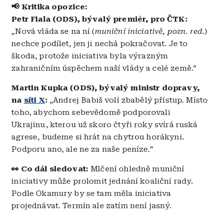
📢
Kritika opozice:
Petr Fiala (ODS), bývalý premiér, pro ČTK:
„Nová vláda se na ní (
muniční iniciativě, pozn. red.
)
nechce podílet, jen ji nechá pokračovat. Je to
škoda, protože iniciativa byla výrazným
zahraničním úspěchem naší vlády a celé země.“
Martin Kupka (ODS), bývalý ministr dopravy,
na
síti X
:
„Andrej Babiš volí zbabělý přístup. Místo
toho, abychom sebevědomě podporovali
Ukrajinu, kterou už skoro čtyři roky svírá ruská
agrese, budeme si hrát na chytrou horákyni.
Podporu ano, ale ne za naše peníze.“
👀 Co dál sledovat:
Mlčení ohledně muniční
iniciativy může prolomit jednání koaliční rady.
Podle Okamury by se tam měla iniciativa
projednávat. Termín ale zatím není jasný.