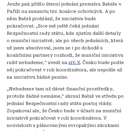
Jenže pak přišlo úterní jednání premiéra Babiše v
Paříži na summitu tzv. koalice ochotných. A po
něm Babiš prohlásil, že iniciativa bude
pokračovat. „Sice mě ještě čeká jednání
Bezpečnostní rady státu, kde zjistím další detaily
o muniční iniciativě, ale po všech jednáních, která
už jsem absolvoval, jsem se i po dohodě s
koaličními partnery rozhodl, že muniční iniciativu
rušit nebudeme,“ uvedl na
síti X
. Česko bude podle
něj pokračovat v roli koordinátora, ale nepošle už
na iniciativu žádné peníze.
„Nebudeme tam už dávat finanční prostředky,
protože žádné nemáme,“ shrnul Babiš ve středu po
jednání Bezpečnostní rady státu postoj vlády.
Zopakoval ale, že Česko bude v účasti na muniční
iniciativě pokračovat v roli koordinátora. V
souvislosti s plánovanými evropskými zárukami