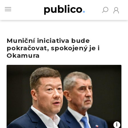
Skip
to
main
content
Muniční iniciativa bude
Vyhledávejte na Publiku
pokračovat, spokojený je i
Okamura
Obrázek