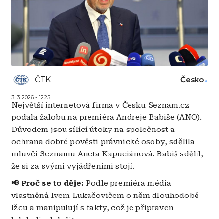
ČTK
Česko
3. 3. 2026 - 12:25
Největší internetová firma v Česku Seznam.cz
podala žalobu na premiéra Andreje Babiše (ANO).
Důvodem jsou sílící útoky na společnost a
ochrana dobré pověsti právnické osoby, sdělila
mluvčí Seznamu Aneta Kapuciánová. Babiš sdělil,
že si za svými vyjádřeními stojí.
📢 Proč se to děje:
Podle premiéra média
vlastněná Ivem Lukačovičem o něm dlouhodobě
lžou a manipulují s fakty, což je připraven