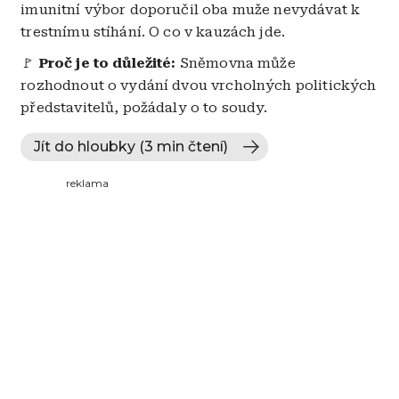
imunitní výbor doporučil oba muže nevydávat k
trestnímu stíhání. O co v kauzách jde.
🚩
Proč je to důležité:
Sněmovna může
rozhodnout o vydání dvou vrcholných politických
představitelů, požádaly o to soudy.
Jít do hloubky (3 min čtení)
reklama