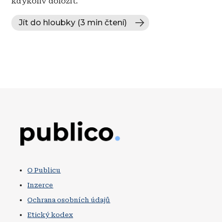
kdykoliv doložit.
Jít do hloubky (3 min čtení)
Obrázek
O Publicu
Inzerce
Ochrana osobních údajů
Etický kodex