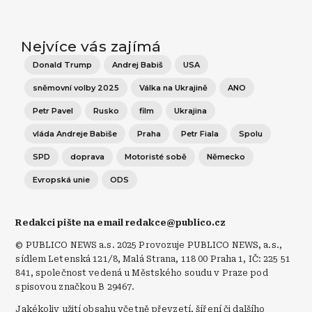
Nejvíce vás zajímá
Donald Trump
Andrej Babiš
USA
sněmovní volby 2025
Válka na Ukrajině
ANO
Petr Pavel
Rusko
film
Ukrajina
vláda Andreje Babiše
Praha
Petr Fiala
Spolu
SPD
doprava
Motoristé sobě
Německo
Evropská unie
ODS
Redakci pište na email redakce@publico.cz
© PUBLICO NEWS a.s. 2025 Provozuje PUBLICO NEWS, a.s.,
sídlem Letenská 121/8, Malá Strana, 118 00 Praha 1, IČ: 225 51
841, společnost vedená u Městského soudu v Praze pod
spisovou značkou B 29467.
Jakékoliv užití obsahu včetně převzetí, šíření či dalšího