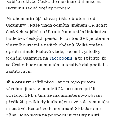
Babiše řekl, že Česko do mezinárodní mise na
Ukrajinu žádné vojáky nepošle.
Mnohem mírnější slova přišla obratem i od
Okamury. „Naše vláda odmítla jménem ČR účast
českých vojáků na Ukrajině a muniční iniciativa
bude bez českých peněz. Prioritou SPD je obrana
vlastního území a našich občanů. Velká změna
oproti minulé Fialově vládě,“ ocenil výsledky
jednání Okamura na
Facebooku
, a to i přesto, že
se Česko bude na muniční iniciativě dál podílet a
zaštiťovat ji.
🔎
Kontext:
Ještě před Vánoci bylo přitom
všechno jinak. V pondělí 22. prosince přišli
poslanci SPD s tím, že má ministerstvo obrany
předložit podklady k ukončení své role v muniční
iniciativě. Resort vede nominant SPD Jaromír
Zůna. Jeho slova na podporu iniciativy hnutí