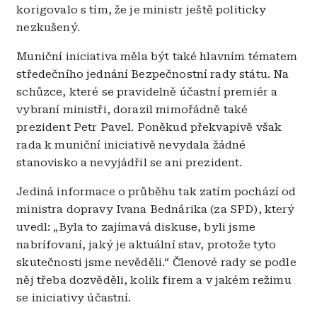
korigovalo s tím, že je ministr ještě politicky
nezkušený.
Muniční iniciativa měla být také hlavním tématem
středečního jednání Bezpečnostní rady státu. Na
schůzce, které se pravidelně účastní premiér a
vybraní ministři, dorazil mimořádně také
prezident Petr Pavel. Poněkud překvapivě však
rada k muniční iniciativě nevydala žádné
stanovisko a nevyjádřil se ani prezident.
Jediná informace o průběhu tak zatím pochází od
ministra dopravy Ivana Bednárika (za SPD), který
uvedl: „Byla to zajímavá diskuse, byli jsme
nabrífovaní, jaký je aktuální stav, protože tyto
skutečnosti jsme nevěděli.“ Členové rady se podle
něj třeba dozvěděli, kolik firem a v jakém režimu
se iniciativy účastní.