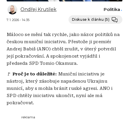
Ondřej Krutilek
Politika
Diskuse k článku
(5)
7. 1. 2026 - 14:35
Máloco se mění tak rychle, jako názor politiků na
českou muniční iniciativu. Přestože ji premiér
Andrej Babiš (ANO) chtěl zrušit, v úterý potvrdil
její pokračování. A spokojenost vyjádřil i
předseda SPD Tomio Okamura.
🚩
Proč je to důležité:
Muniční iniciativa je
nástroj, který zásobuje napadenou Ukrajinu
municí, aby s mohla bránit ruské agresi. ANO i
SPD chtěly iniciativu ukončit, nyní ale má
pokračovat.
reklama