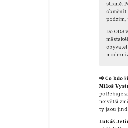
straně. P
obměnit l
podzim, 
Do ODS v
městského
obyvateli
moderniz
📢 Co kdo ř
Miloš Vyst
potřebuje zm
největší zm
ty jsou jind
Lukáš Jelí