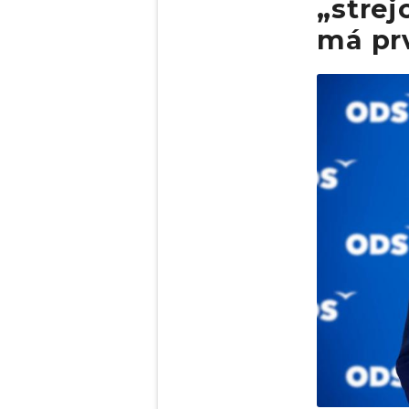
„strej
má pr
Obrázek