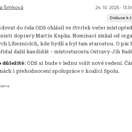
a Šimková
24. 10. 2025 - 13:3
Diskuse k 
dovat do čela ODS ohlásil ve čtvrtek večer místopře
inistr dopravy Martin Kupka. Nominaci získal od org
ch Líbeznicích, kde bydlí a byl tam starostou. O pár
přidal další kandidát – místostarosta Ostravy-Jih Rad
o důležité
: ODS si bude v lednu volit nové vedení. Čá
nách i přehodnocení spolupráce v koalici Spolu.
klama