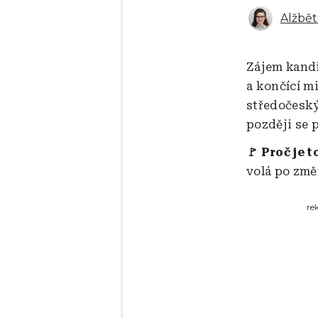
Alžbět
Zájem kandi
a končící m
středočeský
později se 
🚩 Proč je t
volá po změ
re