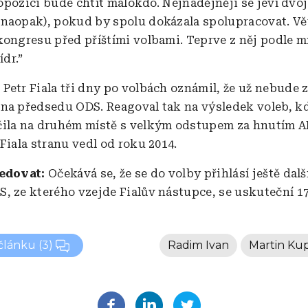
v opozici bude chtít málokdo. Nejnadějněji se jeví dvo
naopak), pokud by spolu dokázala spolupracovat. Vě
kongresu před příštími volbami. Teprve z něj podle 
ídr.”
:
Petr Fiala tři dny po volbách oznámil, že už nebude
na předsedu ODS. Reagoval tak na výsledek voleb, kd
ila na druhém místě s velkým odstupem za hnutím A
Fiala stranu vedl od roku 2014.
ledovat:
Očekává se, že se do volby přihlásí ještě dalš
, ze kterého vzejde Fialův nástupce, se uskuteční 17.
 článku
(3)
Radim Ivan
Martin Ku