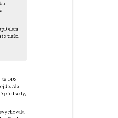
eba
na
tupitelem
to tisíci
 že ODS
ojde. Ale
ně předsedy,
nevychovala