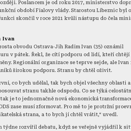
 později. Poslancem je od roku 2017, ministerstvo dop
funkční období Fialovy vlády. Starostou Líbeznic byl 
 funkci skončil v roce 2021 kvůli nástupu do čela mini
.
m Ivan
rosta obvodu Ostrava-Jih Radim Ivan (35) oznámil
ru v pátek. Řekl, že cítí podporu od lidí, kteří chtějí
ěny. Regionální organizace se teprve sejde, ale Ivan 
aníků širokou podporu. Stranu by chtěl oživit.
vní, co bych udělal, tak bych objel všechny oblasti a
posouvat stranu takhle odspodu. Co se týká celostátn
, tak je to jednoznačně nová ekonomická transformac
 ODS zase musí zformovat. Pro mě to je protržní proe
atelská strana, a to bych jí chtěl vrátit,“ uvedl.
týdne rozvířil debatu, když se veřejně vyjádřil k sit