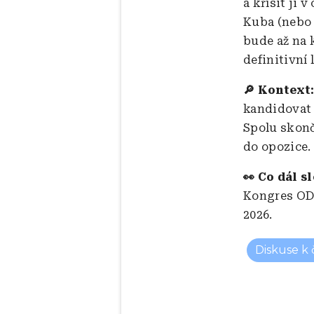
a křísit ji 
Kuba (nebo 
bude až na 
definitivní l
🔎 Kontext
kandidovat 
Spolu skonč
do opozice. 
👀 Co dál s
Kongres ODS
2026.
Diskuse k