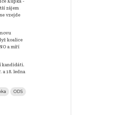
jice Kupka -
tší zájem
mne vzejde
 znovu
yž koalice
NO a míří
í kandidáti.
 a 18. ledna
pka
ODS