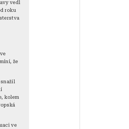
ravy vedl
od roku
sterstva
 ve
míní, že
 snažil
í
e, kolem
vropská
uaci ve