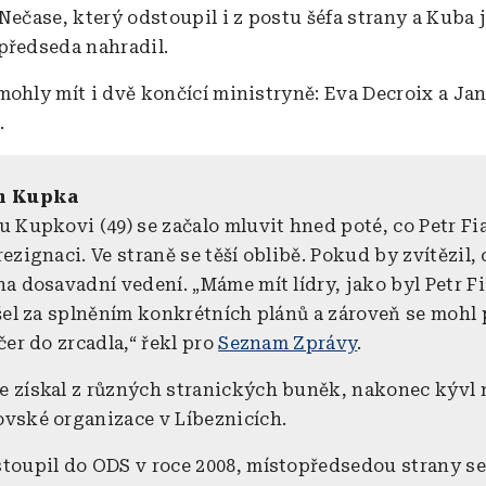
Nečase, který odstoupil i z postu šéfa strany a Kuba 
předseda nahradil.
mohly mít i dvě končící ministryně: Eva Decroix a Ja
.
in Kupka
u Kupkovi (49) se začalo mluvit hned poté, co Petr Fi
ezignaci. Ve straně se těší oblibě. Pokud by zvítězil,
a dosavadní vedení. „Máme mít lídry, jako byl Petr Fi
 šel za splněním konkrétních plánů a zároveň se mohl
čer do zrcadla,“ řekl pro
Seznam Zprávy
.
 získal z různých stranických buněk, nakonec kývl 
vské organizace v Líbeznicích.
toupil do ODS v roce 2008, místopředsedou strany se 