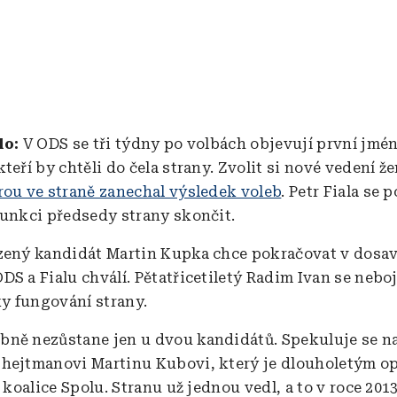
alo:
V ODS se tři týdny po volbách objevují první jmé
teří by chtěli do čela strany. Zvolit si nové vedení ž
rou ve straně zanechal výsledek voleb
. Petr Fiala se 
funkci předsedy strany skončit.
zený kandidát Martin Kupka chce pokračovat v dosa
S a Fialu chválí. Pětatřicetiletý Radim Ivan se neboj
ky fungování strany.
ně nezůstane jen u dvou kandidátů. Spekuluje se na
 hejtmanovi Martinu Kubovi, který je dlouholetým 
i koalice Spolu. Stranu už jednou vedl, a to v roce 20