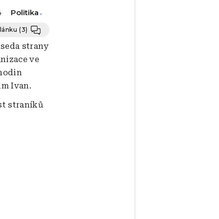
Politika
4
článku
(3)
dseda strany
anizace ve
 hodin
im Ivan.
st straníků