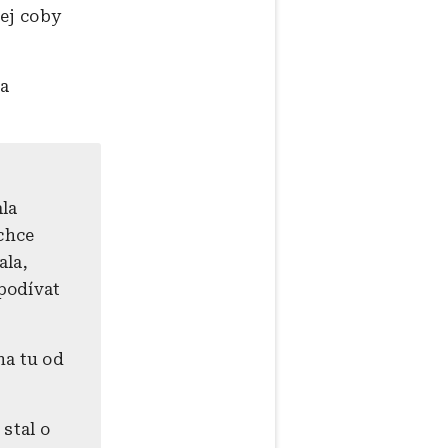
jej coby
na
ala
 chce
ala,
 podívat
na tu od
stal o