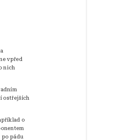
na
ene vpřed
po nich
vadním
í ostřejších
příklad o
oponentem
13 po pádu