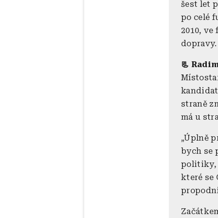
šest let
po celé 
2010, ve
dopravy
📃 Radi
Místosta
kandidatu
straně zm
má u str
„Úplně pr
bych se 
politiky
které se
propodnik
Začátkem 