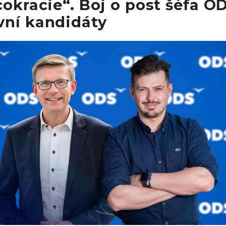
cokracie“. Boj o post šéfa O
vní kandidáty