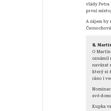
vlády Petra 
první místo
A zájem by 
Černochová
📃 Mart
O Martin
oznámil r
navázat n
který si
ráno i ve
Nominace
své domo
Kupka vs