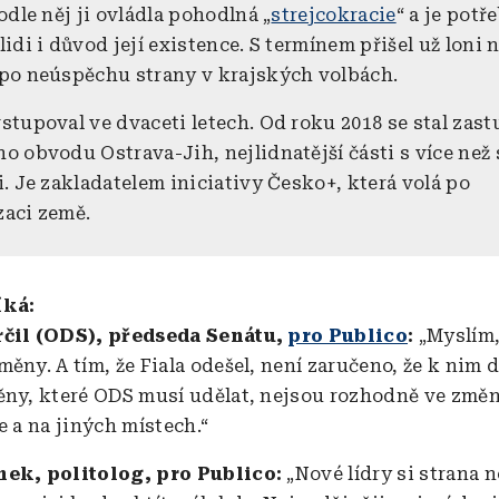
odle něj ji ovládla pohodlná „
strejcokracie
“ a je potř
idi i důvod její existence. S termínem přišel už loni 
po neúspěchu strany v krajských volbách.
stupoval ve dvaceti letech. Od roku 2018 se stal zas
 obvodu Ostrava-Jih, nejlidnatější části s více než s
. Je zakladatelem iniciativy Česko+, která volá po
aci země.
íká:
rčil (ODS), předseda Senátu,
pro Publico
:
„Myslím,
ěny. A tím, že Fiala odešel, není zaručeno, že k nim d
ěny, které ODS musí udělat, nejsou rozhodně ve změ
e a na jiných místech.“
nek, politolog, pro Publico:
„Nové lídry si strana 