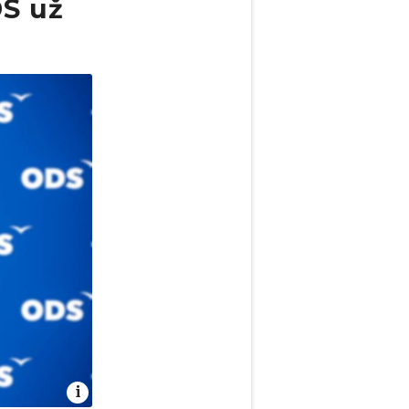
DS už