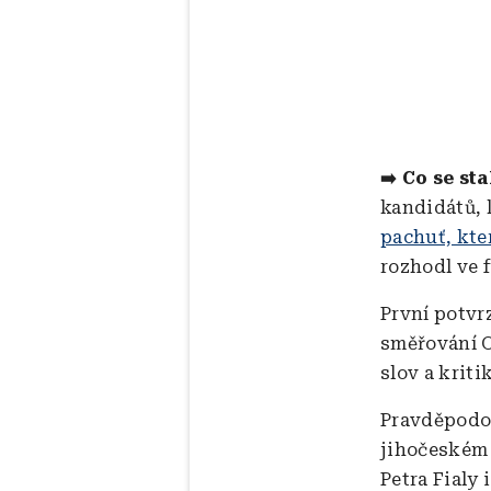
➡️ Co se st
kandidátů, k
pachuť, kte
rozhodl ve 
První potvr
směřování OD
slov a kriti
Pravděpodob
jihočeském
Petra Fialy 