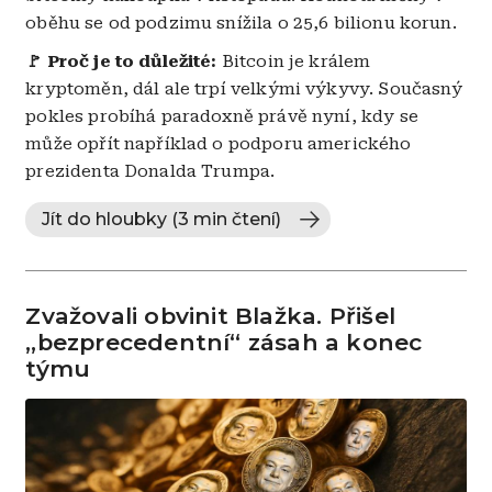
oběhu se od podzimu snížila o 25,6 bilionu korun.
🚩 Proč je to důležité:
Bitcoin je králem
kryptoměn, dál ale trpí velkými výkyvy. Současný
pokles probíhá paradoxně právě nyní, kdy se
může opřít například o podporu amerického
prezidenta Donalda Trumpa.
Jít do hloubky (3 min čtení)
Zvažovali obvinit Blažka. Přišel
„bezprecedentní“ zásah a konec
týmu