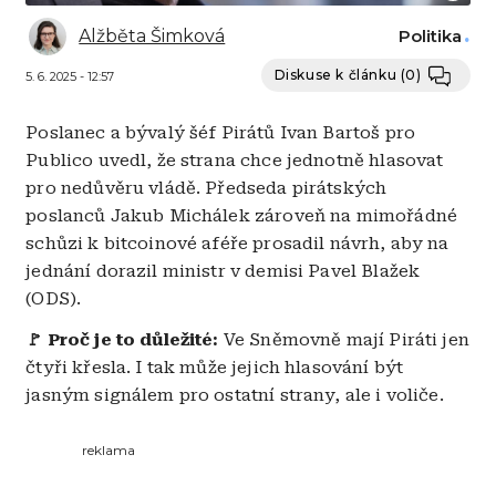
Alžběta Šimková
Politika
Diskuse k článku
(0)
5. 6. 2025 - 12:57
Poslanec a bývalý šéf Pirátů Ivan Bartoš pro
Publico uvedl, že strana chce jednotně hlasovat
pro nedůvěru vládě. Předseda pirátských
poslanců Jakub Michálek zároveň na mimořádné
schůzi k bitcoinové aféře prosadil návrh, aby na
jednání dorazil ministr v demisi Pavel Blažek
(ODS).
🚩 Proč je to důležité:
Ve Sněmovně mají Piráti jen
čtyři křesla. I tak může jejich hlasování být
jasným signálem pro ostatní strany, ale i voliče.
reklama