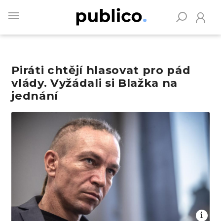
Skip
to
main
content
Piráti chtějí hlasovat pro pád
Vyhledávejte na Publiku
vlády. Vyžádali si Blažka na
jednání
Obrázek