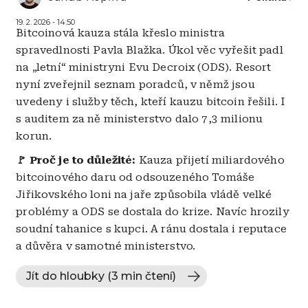
19. 2. 2026 - 14:50
Bitcoinová kauza stála křeslo ministra
spravedlnosti Pavla Blažka. Úkol věc vyřešit padl
na „letní“ ministryni Evu Decroix (ODS). Resort
nyní zveřejnil seznam poradců, v němž jsou
uvedeny i služby těch, kteří kauzu bitcoin řešili. I
s auditem za ně ministerstvo dalo 7,3 milionu
korun.
🚩 Proč je to důležité:
Kauza přijetí miliardového
bitcoinového daru od odsouzeného Tomáše
Jiřikovského loni na jaře způsobila vládě velké
problémy a ODS se dostala do krize. Navíc hrozily
soudní tahanice s kupci. A ránu dostala i reputace
a důvěra v samotné ministerstvo.
Jít do hloubky (3 min čtení)