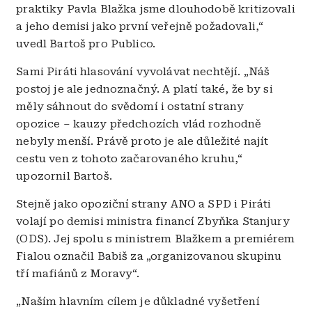
praktiky Pavla Blažka jsme dlouhodobě kritizovali
a jeho demisi jako první veřejně požadovali,“
uvedl Bartoš pro Publico.
Sami Piráti hlasování vyvolávat nechtějí. „Náš
postoj je ale jednoznačný. A platí také, že by si
měly sáhnout do svědomí i ostatní strany
opozice – kauzy předchozích vlád rozhodně
nebyly menší. Právě proto je ale důležité najít
cestu ven z tohoto začarovaného kruhu,“
upozornil Bartoš.
Stejně jako opoziční strany ANO a SPD i Piráti
volají po demisi ministra financí Zbyňka Stanjury
(ODS). Jej spolu s ministrem Blažkem a premiérem
Fialou označil Babiš za „organizovanou skupinu
tří mafiánů z Moravy“.
„Naším hlavním cílem je důkladné vyšetření