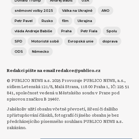
Donald Trump
Andrej Babiš
USA
sněmovní volby 2025
Válka na Ukrajině
ANO
Petr Pavel
Rusko
film
Ukrajina
vláda Andreje Babiše
Praha
Petr Fiala
Spolu
SPD
Motoristé sobě
Evropská unie
doprava
ODS
Německo
Redakci pište na email redakce@publico.cz
© PUBLICO NEWS a.s. 2025 Provozuje PUBLICO NEWS, a.s.,
sídlem Letenská 121/8, Malá Strana, 118 00 Praha 1, IČ: 225 51
841, společnost vedená u Městského soudu v Praze pod
spisovou značkou B 29467.
Jakékoliv užití obsahu včetně převzetí, šíření či dalšího
zpřístupňování článků, fotografií či jiného obsahu je bez
předcházejícího písemného souhlasu PUBLICO NEWS a.s.
zakázáno.