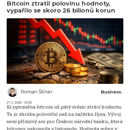
Bitcoin ztratil polovinu hodnoty,
vypařilo se skoro 26 bilionů korun
Roman Šitner
Business
27. 2. 2026 - 05:50
Kryptoměna bitcoin už pátý měsíc ztrácí hodnotu.
Ta je zhruba poloviční než na začátku října. Vývoj
není příznivý ani pro Českou národní banku, která
bitcoiny nakoupila v listopadu. Hodnota měny v