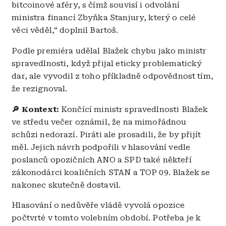
bitcoinové aféry, s čímž souvisí i odvolání
ministra financí Zbyňka Stanjury, který o celé
věci věděl,“ doplnil Bartoš.
Podle premiéra udělal Blažek chybu jako ministr
spravedlnosti, když přijal eticky problematický
dar, ale vyvodil z toho příkladně odpovědnost tím,
že rezignoval.
🔎 Kontext:
Končící ministr spravedlnosti Blažek
ve středu večer oznámil, že na mimořádnou
schůzi nedorazí. Piráti ale prosadili, že by přijít
měl. Jejich návrh podpořili v hlasování vedle
poslanců opozičních ANO a SPD také někteří
zákonodárci koaličních STAN a TOP 09. Blažek se
nakonec skutečně dostavil.
Hlasování o nedůvěře vládě vyvolá opozice
počtvrté v tomto volebním období. Potřeba je k