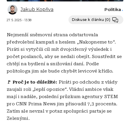
Jakub Kopřiva
Politika
Diskuse k článku
(0)
27. 5. 2025 - 13:38
Nejmenší sněmovní strana odstartovala
předvolební kampaň s heslem „Nakopneme to“.
Piráti si vytyčili cíl mít dvojciferný výsledek i
počet poslanců, aby se nedali obejít. Soustředit se
chtějí na bydlení a snižování daní. Podle
politologa jim ale bude chybět levicové křídlo.
🚩
Proč je to důležité:
Piráti po odchodu z vlády
zaujali roli „lepší opozice“. Vládní ambice však
mají i nadále, poslední průzkum agentury STEM
pro CNN Prima News jim přisoudil 7,3 procenta.
Zatím ale nevzal v potaz spolupráci partaje se
Zelenými.