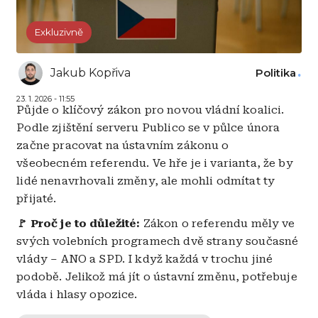
Exkluzivně
Jakub Kopřiva
Politika
23. 1. 2026 - 11:55
Půjde o klíčový zákon pro novou vládní koalici.
Podle zjištění serveru Publico se v půlce února
začne pracovat na ústavním zákonu o
všeobecném referendu. Ve hře je i varianta, že by
lidé nenavrhovali změny, ale mohli odmítat ty
přijaté.
🚩 Proč je to důležité:
Zákon o referendu měly ve
svých volebních programech dvě strany současné
vlády – ANO a SPD. I když každá v trochu jiné
podobě. Jelikož má jít o ústavní změnu, potřebuje
vláda i hlasy opozice.