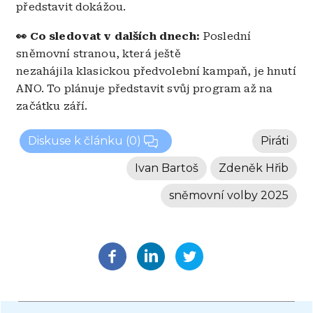
p
ř
edstavit dokážou.
👀
Co sledovat v dalších dnech:
Poslední
sněmovní stranou, která ještě
nezahájila
klasickou předvolební kampaň, je hnutí
ANO. To plánuje představit svůj program až na
začátku září.
Diskuse k článku
(0)
Piráti
Ivan Bartoš
Zdeněk Hřib
sněmovní volby 2025