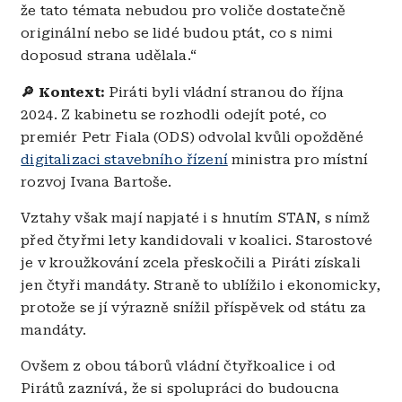
že tato témata nebudou pro voliče dostatečně
originální nebo se lidé budou ptát, co s nimi
doposud strana udělala.“
🔎
Kontext:
Piráti byli vládní stranou do října
2024. Z kabinetu se rozhodli odejít poté, co
premiér Petr Fiala (ODS) odvolal kvůli opožděné
digitalizaci stavebního řízení
ministra pro místní
rozvoj Ivana Bartoše.
Vztahy však mají napjaté i s hnutím STAN, s nímž
před čtyřmi lety kandidovali v koalici. Starostové
je v kroužkování zcela přeskočili a Piráti získali
jen čtyři mandáty. Straně to ublížilo i ekonomicky,
protože se jí výrazně snížil příspěvek od státu za
mandáty.
Ovšem z obou táborů vládní čtyřkoalice i od
Pirátů zaznívá, že si spolupráci do budoucna