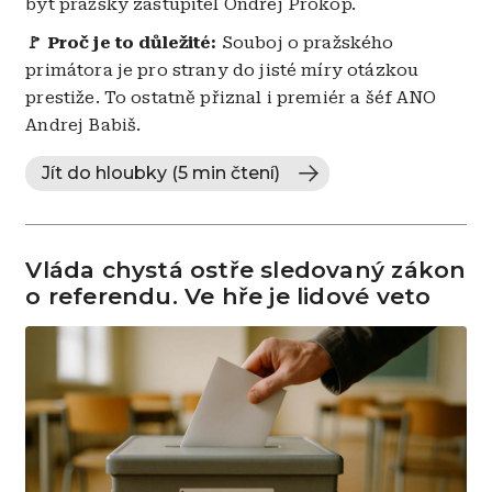
být pražský zastupitel Ondřej Prokop.
🚩 Proč je to důležité:
Souboj o pražského
primátora je pro strany do jisté míry otázkou
prestiže. To ostatně přiznal i premiér a šéf ANO
Andrej Babiš.
Jít do hloubky (5 min čtení)
Vláda chystá ostře sledovaný zákon
o referendu. Ve hře je lidové veto