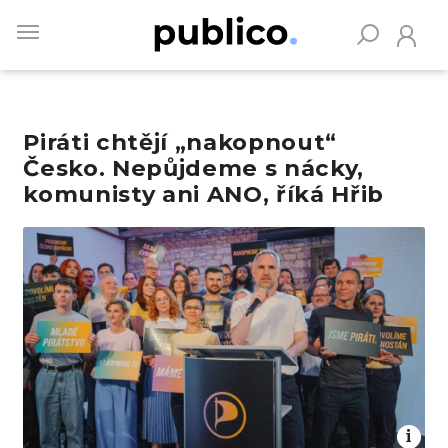
Skip
to
main
content
Piráti chtějí „nakopnout“
Vyhledávejte na Publiku
Česko. Nepůjdeme s nácky,
komunisty ani ANO, říká Hřib
Obrázek