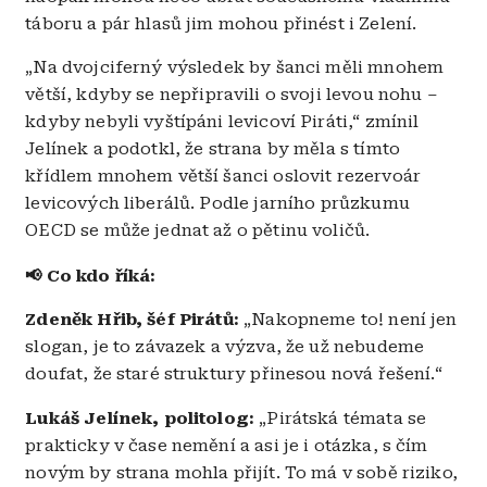
táboru a pár hlasů jim mohou přinést i Zelení.
„Na dvojciferný výsledek by šanci měli mnohem
v
ě
tší, kdyby se nep
ř
ipravili o svoji levou nohu –
kdyby nebyli vyštípáni levicoví Piráti,“ zmínil
Jelínek a podotkl, že strana by měla s tímto
křídlem mnohem větší šanci oslovit rezervoár
levicových liberálů. Podle jarního průzkumu
OECD se může jednat až o pětinu voličů.
📢
Co kdo říká:
Zdeněk Hřib, šéf Pirátů:
„Nakopneme to! není jen
slogan, je to závazek a výzva, že už nebudeme
doufat, že staré struktury přinesou nová řešení.“
Lukáš Jelínek, politolog:
„Pirátská témata se
prakticky v čase nemění a asi je i otázka, s čím
novým by strana mohla přijít. To má v sobě riziko,