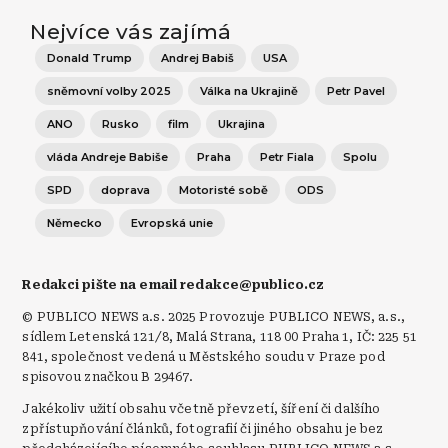
Nejvíce vás zajímá
Donald Trump
Andrej Babiš
USA
sněmovní volby 2025
Válka na Ukrajině
Petr Pavel
ANO
Rusko
film
Ukrajina
vláda Andreje Babiše
Praha
Petr Fiala
Spolu
SPD
doprava
Motoristé sobě
ODS
Německo
Evropská unie
Redakci pište na email redakce@publico.cz
© PUBLICO NEWS a.s. 2025 Provozuje PUBLICO NEWS, a.s.,
sídlem Letenská 121/8, Malá Strana, 118 00 Praha 1, IČ: 225 51
841, společnost vedená u Městského soudu v Praze pod
spisovou značkou B 29467.
Jakékoliv užití obsahu včetně převzetí, šíření či dalšího
zpřístupňování článků, fotografií či jiného obsahu je bez