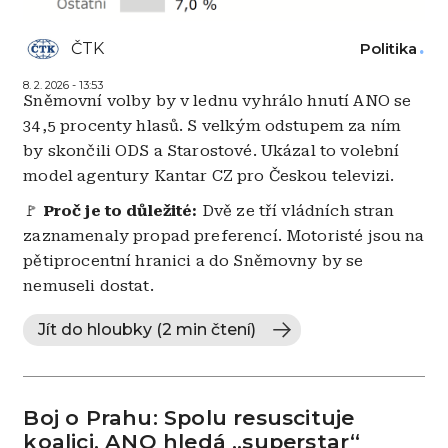
ČTK
Politika
8. 2. 2026 - 13:53
Sněmovní volby by v lednu vyhrálo hnutí ANO se
34,5 procenty hlasů. S velkým odstupem za ním
by skončili ODS a Starostové. Ukázal to volební
model agentury Kantar CZ pro Českou televizi.
🚩
Proč je to důležité:
Dvě ze tří vládních stran
zaznamenaly propad preferencí. Motoristé jsou na
pětiprocentní hranici a do Sněmovny by se
nemuseli dostat.
Jít do hloubky (2 min čtení)
Boj o Prahu: Spolu resuscituje
koalici, ANO hledá „superstar“