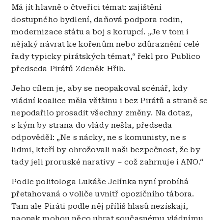
Má jít hlavně o čtveřici témat: zajištění
dostupného bydlení, daňová podpora rodin,
modernizace státu a boj s korupcí. „Je v tom i
nějaký návrat ke kořenům nebo zdůraznění celé
řady typicky pirátských témat,“ řekl pro Publico
předseda Pirátů Zdeněk Hřib.
Jeho cílem je, aby se neopakoval scénář, kdy
vládní koalice měla většinu i bez Pirátů a straně se
nepodařilo prosadit všechny změny. Na dotaz,
s kým by strana do vlády nešla, předseda
odpověděl: „Ne s nácky, ne s komunisty, ne s
lidmi, kteří by ohrožovali naši bezpečnost, že by
tady jeli proruské narativy – což zahrnuje i ANO.“
Podle politologa Lukáše Jelínka nyní probíhá
přetahovaná o voliče uvnitř opozičního tábora.
Tam ale Piráti podle něj příliš hlasů nezískají,
naopak mohou něco ubrat současnému vládnímu