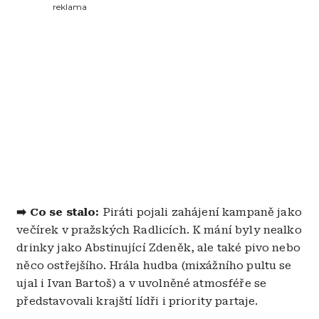
reklama
➡️
Co se stalo:
Piráti pojali zahájení kampaně jako
večírek v pražských Radlicích. K mání byly nealko
drinky jako Abstinující Zdeněk, ale také pivo nebo
něco ostřejšího. Hrála hudba (mixážního pultu se
ujal i Ivan Bartoš) a v uvolněné atmosféře se
představovali krajští lídři i priority partaje.