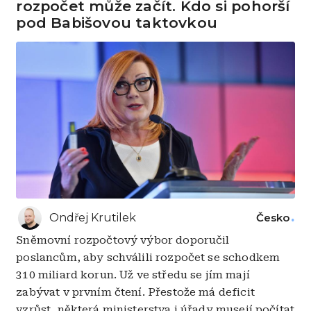
rozpočet může začít. Kdo si pohorší
pod Babišovou taktovkou
Ondřej Krutilek
Česko
Sněmovní rozpočtový výbor doporučil
poslancům, aby schválili rozpočet se schodkem
310 miliard korun. Už ve středu se jím mají
zabývat v prvním čtení. Přestože má deficit
vzrůst, některá ministerstva i úřady musejí počítat