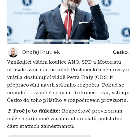
Ondřej Krutilek
Česko
Vznikající vládní koalice ANO, SPD a Motoristů
ukázala svou sílu na půdě Poslanecké sněmovny a
vrátila dosluhující vládě Petra Fialy (ODS) k
přepracování návrh státního rozpočtu. Pokud se
nepodaří rozpočet schválit do konce roku, vstoupí
Česko do toho příštího v rozpočtovém provizoriu.
🚩 Proč je to důležité:
Rozpočtové provizorium
může nepříjemně zasáhnout do platů podstatné
části státních zaměstnanců.