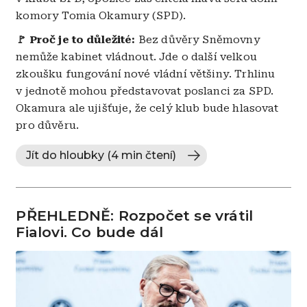
komory Tomia Okamury (SPD).
🚩 Proč je to důležité:
Bez důvěry Sněmovny
nemůže kabinet vládnout. Jde o další velkou
zkoušku fungování nové vládní většiny. Trhlinu
v jednotě mohou představovat poslanci za SPD.
Okamura ale ujišťuje, že celý klub bude hlasovat
pro důvěru.
Jít do hloubky (4 min čtení)
PŘEHLEDNĚ: Rozpočet se vrátil
Fialovi. Co bude dál