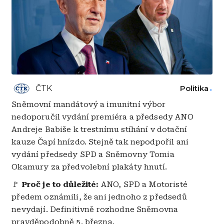
ČTK
Politika
Sněmovní mandátový a imunitní výbor
nedoporučil vydání premiéra a předsedy ANO
Andreje Babiše k trestnímu stíhání v dotační
kauze Čapí hnízdo. Stejně tak nepodpořil ani
vydání předsedy SPD a Sněmovny Tomia
Okamury za předvolební plakáty hnutí.
🚩
Proč je to důležité:
ANO, SPD a Motoristé
předem oznámili, že ani jednoho z předsedů
nevydají. Definitivně rozhodne Sněmovna
pravděpodobně 5. března.