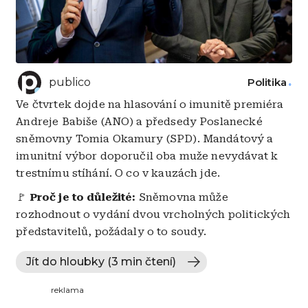
publico
Politika
Ve čtvrtek dojde na hlasování o imunitě premiéra
Andreje Babiše (ANO) a předsedy Poslanecké
sněmovny Tomia Okamury (SPD). Mandátový a
imunitní výbor doporučil oba muže nevydávat k
trestnímu stíhání. O co v kauzách jde.
🚩
Proč je to důležité:
Sněmovna může
rozhodnout o vydání dvou vrcholných politických
představitelů, požádaly o to soudy.
Jít do hloubky (3 min čtení)
reklama