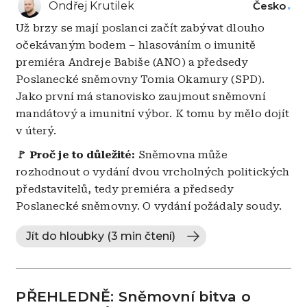
Ondřej Krutilek
Česko
Už brzy se mají poslanci začít zabývat dlouho
očekávaným bodem
–
hlasováním o imunitě
premiéra Andreje Babiše (ANO) a předsedy
Poslanecké sněmovny Tomia Okamury (SPD).
Jako první má stanovisko zaujmout sněmovní
mandátový a imunitní výbor. K tomu by mělo dojít
v úterý.
🚩
Proč je to důležité:
Sněmovna může
rozhodnout o vydání dvou vrcholných politických
představitelů, tedy premiéra a předsedy
Poslanecké sněmovny. O vydání požádaly soudy.
Jít do hloubky (3 min čtení)
PŘEHLEDNĚ: Sněmovní bitva o