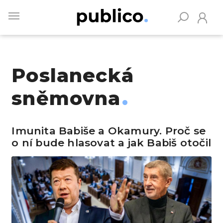
Skip
to
main
content
Poslanecká
Vyhledávejte na Publiku
sněmovna
Imunita Babiše a Okamury. Proč se
o ní bude hlasovat a jak Babiš otočil