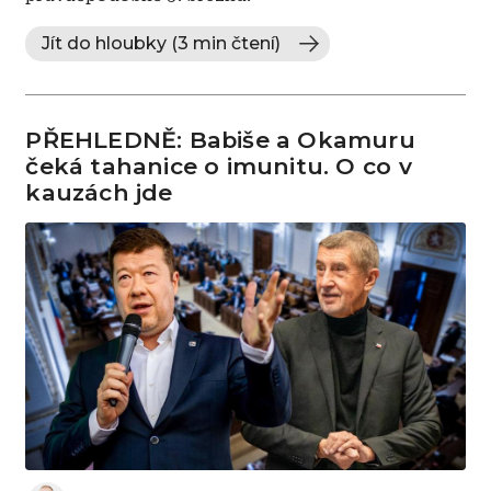
Jít do hloubky (3 min čtení)
PŘEHLEDNĚ: Babiše a Okamuru
čeká tahanice o imunitu. O co v
kauzách jde