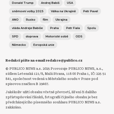
Donald Trump
Andrej Babiš
USA
sněmovní volby 2025
Válka na Ukrajině
Petr Pavel
ANO
Rusko
film
Ukrajina
vláda Andreje Babiše
Praha
Petr Fiala
Spolu
SPD
doprava
Motoristé sobě
ODS
Německo
Evropská unie
Redakci pište na email redakce@publico.cz
© PUBLICO NEWS a.s. 2025 Provozuje PUBLICO NEWS, a.s.,
sídlem Letenská 121/8, Malá Strana, 118 00 Praha 1, IČ: 225 51
841, společnost vedená u Městského soudu v Praze pod
spisovou značkou B 29467.
Jakékoliv užití obsahu včetně převzetí, šíření či dalšího
zpřístupňování článků, fotografií či jiného obsahu je bez
předcházejícího písemného souhlasu PUBLICO NEWS a.s.
zakázáno.