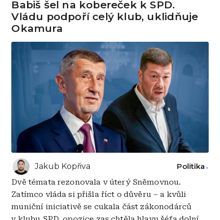
Babiš šel na kobereček k SPD.
Vládu podpoří celý klub, uklidňuje
Okamura
Jakub Kopřiva
Politika
Dvě témata rezonovala v úterý Sněmovnou.
Zatímco vláda si přišla říct o důvěru
–
a kvůli
muniční iniciativě se cukala část zákonodárců
v klubu SPD
,
opozice zas chtěla hlavu šéfa dolní