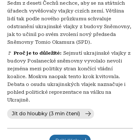
Sedm z deseti Čechů nechce, aby se na státních
úřadech vyvěšovaly vlajky cizích zemí. Většina
lidí tak podle nového průzkumu schvaluje
odstranění ukrajinské vlajky z budovy Sněmovny,
jak to učinil po svém zvolení nový předseda
Sněmovny Tomio Okamura (SPD).
🚩
Proč je to důležité:
Sejmutí ukrajinské vlajky z
budovy Poslanecké sněmovny vyvolalo nevoli
zejména mezi politiky stran končící vládní
koalice. Moskva naopak tento krok kvitovala.
Debata o osudu ukrajinských vlajek naznačuje i
pohled politické reprezentace na válku na
Ukrajině.
Jít do hloubky (3 min čtení)