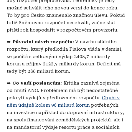
aby rozpočet přepracovala. Teoreticky je tedy
možné schválit jeho novou verzi do konce roku.
To by pro Česko znamenalo značnou úlevu. Pokud
totiž Sněmovna rozpočet neschválí, začne stát
příští rok hospodařit v rozpočtovém provizoriu.
➡️
Původní návrh rozpočtu:
V návrhu státního
rozpočtu, který předložila Fialova vláda v demisi,
se počítá s celkovými výdaji 2408,7 miliardy
korun a příjmy 2122,7 miliardy korun. Deficit má
tedy být 286 miliard korun.
➡️
Co vadí poslancům:
Kritika zaznívá zejména
od hnutí ANO. Problémem má být nedostatečné
pokrytí výdajů v předloženém rozpočtu.
Chybí v
něm údajně kolem 96 miliard korun
potřebných
na investice například do dopravní infrastruktury,
na spolufinancování zemědělských projektů, ale i
na mandatorní výdaje resortu práce a sociálních