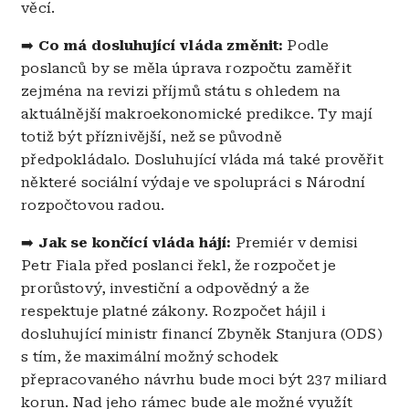
věcí.
➡️
Co má dosluhující vláda změnit:
Podle
poslanců by se měla úprava rozpočtu zaměřit
zejména na revizi příjmů státu s ohledem na
aktuálnější makroekonomické predikce. Ty mají
totiž být příznivější, než se původně
předpokládalo. Dosluhující vláda má také prověřit
některé sociální výdaje ve spolupráci s Národní
rozpočtovou radou.
➡️
Jak se končící vláda hájí:
Premiér v demisi
Petr Fiala před poslanci řekl, že rozpočet je
prorůstový, investiční a odpovědný a že
respektuje platné zákony. Rozpočet hájil i
dosluhující ministr financí Zbyněk Stanjura (ODS)
s tím, že maximální možný schodek
přepracovaného návrhu bude moci být 237 miliard
korun. Nad jeho rámec bude ale možné využít