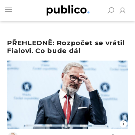
Skip
to
main
content
PŘEHLEDNĚ: Rozpočet se vrátil
Vyhledávejte na Publiku
Fialovi. Co bude dál
Obrázek