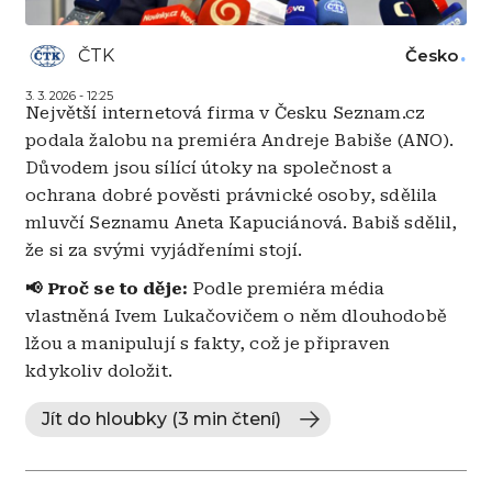
ČTK
Česko
3. 3. 2026 - 12:25
Největší internetová firma v Česku Seznam.cz
podala žalobu na premiéra Andreje Babiše (ANO).
Důvodem jsou sílící útoky na společnost a
ochrana dobré pověsti právnické osoby, sdělila
mluvčí Seznamu Aneta Kapuciánová. Babiš sdělil,
že si za svými vyjádřeními stojí.
📢 Proč se to děje:
Podle premiéra média
vlastněná Ivem Lukačovičem o něm dlouhodobě
lžou a manipulují s fakty, což je připraven
kdykoliv doložit.
Jít do hloubky (3 min čtení)