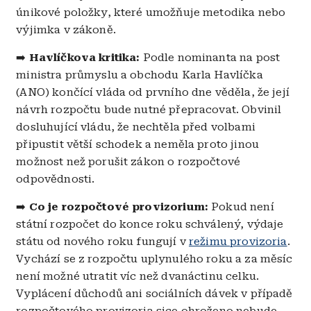
únikové položky, které umožňuje metodika nebo
výjimka v zákoně.
➡️
Havlíčkova kritika:
Podle nominanta na post
ministra průmyslu a obchodu Karla Havlíčka
(ANO) končící vláda od prvního dne věděla, že její
návrh rozpočtu bude nutné přepracovat. Obvinil
dosluhující vládu, že nechtěla před volbami
připustit větší schodek a neměla proto jinou
možnost než porušit zákon o rozpočtové
odpovědnosti.
➡️
Co je rozpočtové provizorium:
Pokud není
státní rozpočet do konce roku schválený, výdaje
státu od nového roku fungují v
režimu provizoria
.
Vychází se z rozpočtu uplynulého roku a za měsíc
není možné utratit víc než dvanáctinu celku.
Vyplácení důchodů ani sociálních dávek v případě