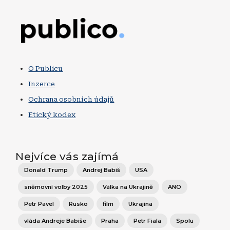
Obrázek
O Publicu
Inzerce
Ochrana osobních údajů
Etický kodex
Nejvíce vás zajímá
Donald Trump
Andrej Babiš
USA
sněmovní volby 2025
Válka na Ukrajině
ANO
Petr Pavel
Rusko
film
Ukrajina
vláda Andreje Babiše
Praha
Petr Fiala
Spolu