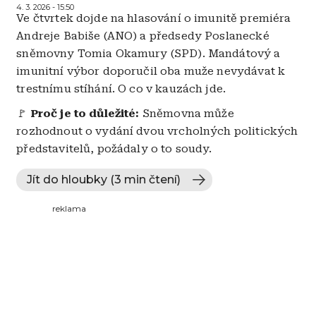
4. 3. 2026 - 15:50
Ve čtvrtek dojde na hlasování o imunitě premiéra
Andreje Babiše (ANO) a předsedy Poslanecké
sněmovny Tomia Okamury (SPD). Mandátový a
imunitní výbor doporučil oba muže nevydávat k
trestnímu stíhání. O co v kauzách jde.
🚩
Proč je to důležité:
Sněmovna může
rozhodnout o vydání dvou vrcholných politických
představitelů, požádaly o to soudy.
Jít do hloubky (3 min čtení)
reklama