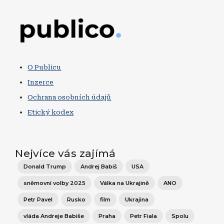
Obrázek
O Publicu
Inzerce
Ochrana osobních údajů
Etický kodex
Nejvíce vás zajímá
Donald Trump
Andrej Babiš
USA
sněmovní volby 2025
Válka na Ukrajině
ANO
Petr Pavel
Rusko
film
Ukrajina
vláda Andreje Babiše
Praha
Petr Fiala
Spolu