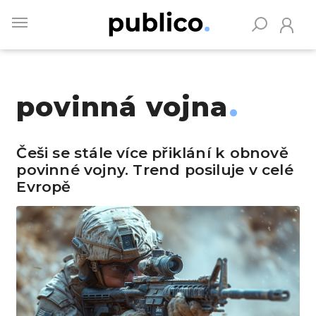
Skip
to
main
content
povinná vojna
Vyhledávejte na Publiku
Češi se stále více přiklání k obnově
povinné vojny. Trend posiluje v celé
Evropě