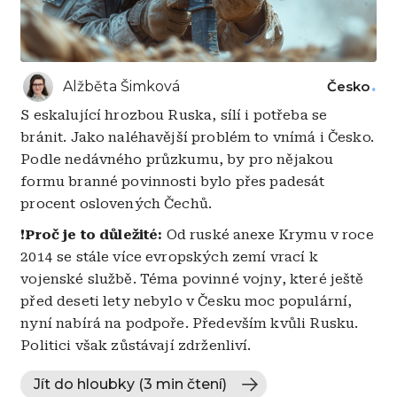
Alžběta Šimková
Česko
S eskalující hrozbou Ruska, sílí i potřeba se
bránit. Jako naléhavější problém to vnímá i Česko.
Podle nedávného průzkumu, by pro nějakou
formu branné povinnosti bylo přes padesát
procent oslovených Čechů.
❗
Proč je to důležité:
Od ruské anexe Krymu v roce
2014 se stále více evropských zemí vrací k
vojenské službě. Téma povinné vojny, které ještě
před deseti lety nebylo v Česku moc populární,
nyní nabírá na podpoře. Především kvůli Rusku.
Politici však zůstávají zdrženliví.
Jít do hloubky (3 min čtení)