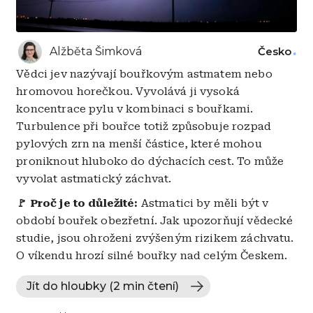
Alžběta Šimková
Česko
Vědci jev nazývají bouřkovým astmatem nebo
hromovou horečkou. Vyvolává ji vysoká
koncentrace pylu v kombinaci s bouřkami.
Turbulence při bouřce totiž způsobuje rozpad
pylových zrn na menší částice, které mohou
proniknout hluboko do dýchacích cest. To může
vyvolat astmatický záchvat.
🚩 Proč je to důležité:
Astmatici by měli být v
období bouřek obezřetní. Jak upozorňují vědecké
studie, jsou ohroženi zvýšeným rizikem záchvatu.
O víkendu hrozí silné bouřky nad celým Českem.
Jít do hloubky (2 min čtení)