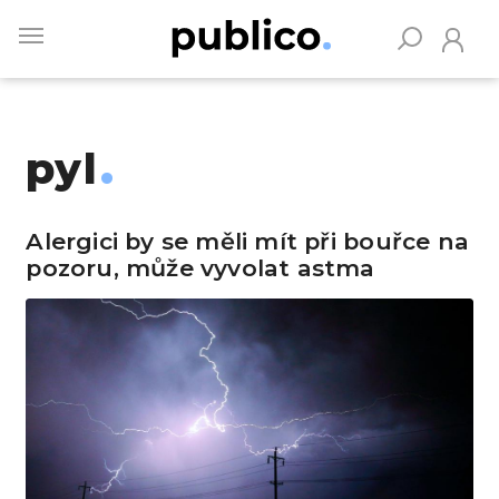
Skip
to
main
content
pyl
Vyhledávejte na Publiku
Alergici by se měli mít při bouřce na
pozoru, může vyvolat astma