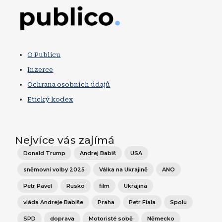
Obrázek
O Publicu
Inzerce
Ochrana osobních údajů
Etický kodex
Nejvíce vás zajímá
Donald Trump
Andrej Babiš
USA
sněmovní volby 2025
Válka na Ukrajině
ANO
Petr Pavel
Rusko
film
Ukrajina
vláda Andreje Babiše
Praha
Petr Fiala
Spolu
SPD
doprava
Motoristé sobě
Německo