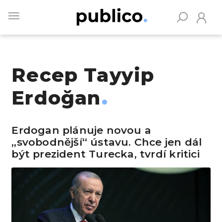
Skip
to
main
content
Recep Tayyip
Vyhledávejte na Publiku
Erdoğan
Erdogan plánuje novou a
„svobodnější“ ústavu. Chce jen dál
být prezident Turecka, tvrdí kritici