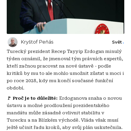
Kryštof Peňás
Svět
Turecký prezident Recep Tayyip Erdogan minulý
týden oznámil, že jmenoval tým právních expertů,
kteří začnou pracovat na nové ústavě - podle
kritiků by mu to ale mohlo umožnit zůstat u moci i
po roce 2028, kdy mu končí současné funkční
období.
🚩 Proč je to důležité:
Erdoganova snaha o novou
ústavu a možné prodloužení prezidentského
mandátu může zásadně ovlivnit stabilitu v
Turecku a na Blízkém východě. Vláda však musí
ještě učinit řadu kroků, aby svůj plán uskutečnila.