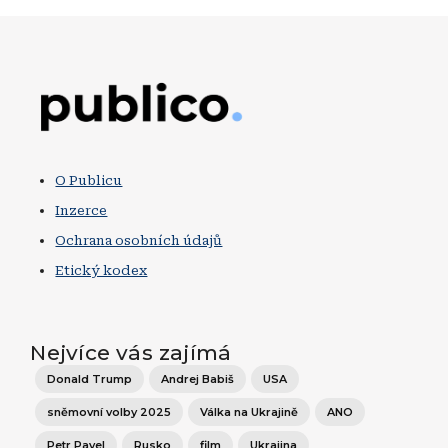
Obrázek
O Publicu
Inzerce
Ochrana osobních údajů
Etický kodex
Nejvíce vás zajímá
Donald Trump
Andrej Babiš
USA
sněmovní volby 2025
Válka na Ukrajině
ANO
Petr Pavel
Rusko
film
Ukrajina