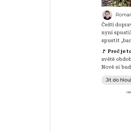
Roman
Čeští dopra
nyní spusti
spustit „bar
🚩 Proč je t
světě obdob
Nově si bud
Jít do hlou
re