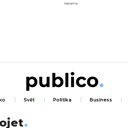
yhledávejte na Publiku
reklama
ko
Svět
Politika
Business
ojet