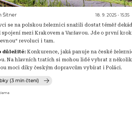
 Šitner
18. 9. 2025 - 15:35
vci se na polskou železnici snažili dostat téměř deká
l spojení mezi Krakovem a Varšavou. Jde o první krok
evnou“ revoluci i tam.
o důležité:
Konkurence, jaká panuje na české železni
u. Na hlavních tratích si mohou lidé vybrat z několi
ou moci díky českým dopravcům vybírat i Poláci.
bky (3 min čtení)
klama