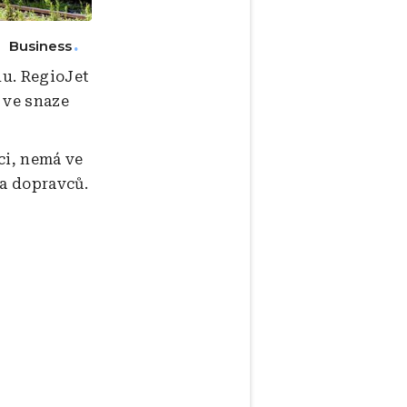
Business
du. RegioJet
 ve snaze
ci, nemá ve
ka dopravců.