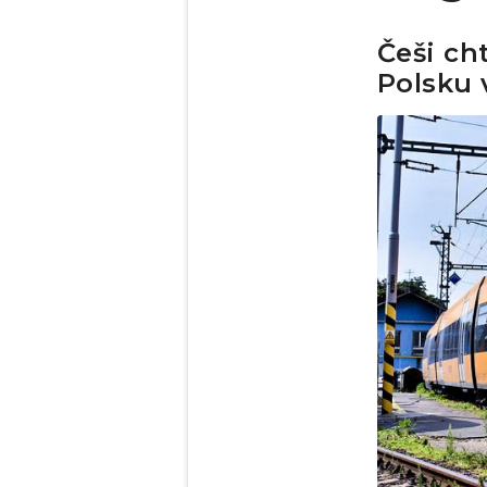
Češi ch
Polsku 