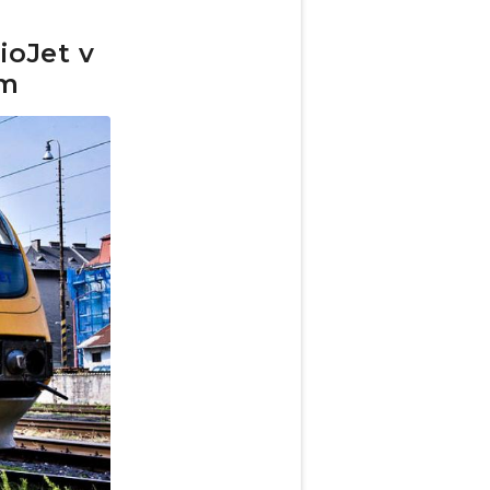
ioJet v
em