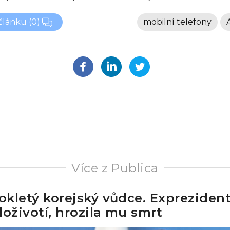
 článku
(0)
mobilní telefony
Více z Publica
rokletý korejský vůdce. Expreziden
doživotí, hrozila mu smrt