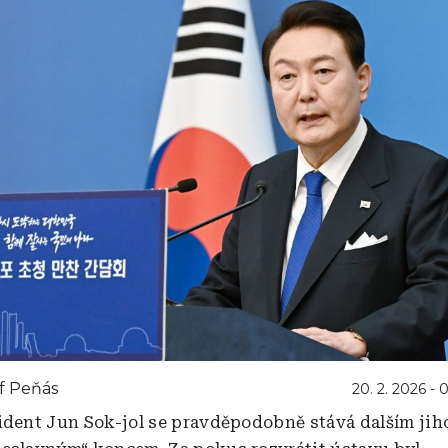
f Peňás
20. 2. 2026 - 
ident Jun Sok-jol se pravděpodobně stává dalším ji