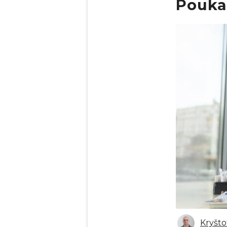
Pouka
Obrázek
Kryšto