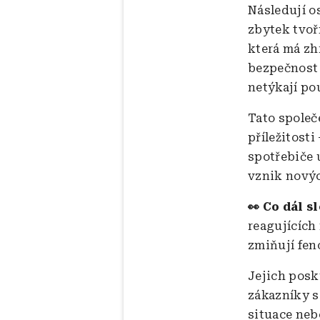
Následují os
zbytek tvoří
která má zhr
bezpečnost 
netýkají po
Tato společ
příležitost
spotřebiče 
vznik novýc
👀 Co dál s
reagujících
zmiňují fen
Jejich posk
zákazníky s
situace nebo