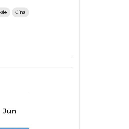
Asie
Čína
t Jun