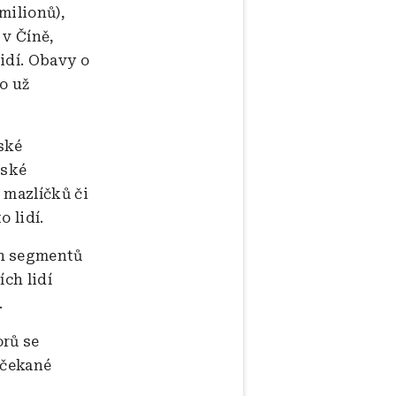
 milionů),
 v Číně,
lidí. Obavy o
o už
ské
ňské
 mazlíčků či
 lidí.
ch segmentů
ch lidí
.
orů se
ečekané