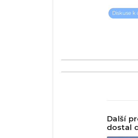
Diskuse k
Další p
dostal 