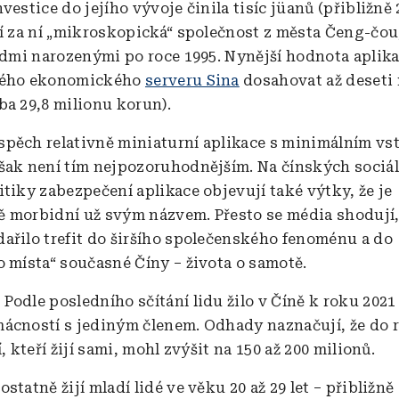
vestice do jejího vývoje činila tisíc jüanů (přibližně 
jí za ní „mikroskopická“ společnost z města Čeng-čou
lidmi narozenými po roce 1995. Nynější hodnota aplik
kého ekonomického
serveru Sina
dosahovat až deseti
ba 29,8 milionu korun).
pěch relativně miniaturní aplikace s minimálním v
šak není tím nejpozoruhodnějším. Na čínských sociál
itiky zabezpečení aplikace objevují také výtky, že je
 morbidní už svým názvem. Přesto se média shodují, 
ařilo trefit do širšího společenského fenoménu a do
o místa“ současné Číny – života o samotě.
:
Podle posledního sčítání lidu žilo v Číně k roku 2021
ácností s jediným členem. Odhady naznačují, že do 
í, kteří žijí sami, mohl zvýšit na 150 až 200 milionů.
statně žijí mladí lidé ve věku 20 až 29 let – přibližně