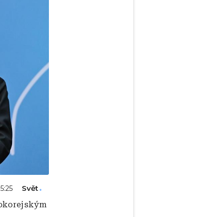
Svět
05:25
hokorejským