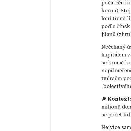
počáteční in
korun). Sto
loni třemi 
podle číns
jüanů (zhru
Nečekaný ús
kapitálem v
se kromě kr
nepřiměřeně
tvůrcům pod
„bolestivéh
🔎 Kontext
milionů dom
se počet lid
Nejvíce samo