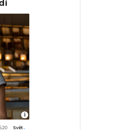
dí
Svět
05:20