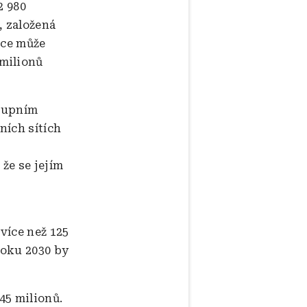
2 980
, založená
ace může
 milionů
stupním
ních sítích
že se jejím
 více než 125
roku 2030 by
 45 milionů.