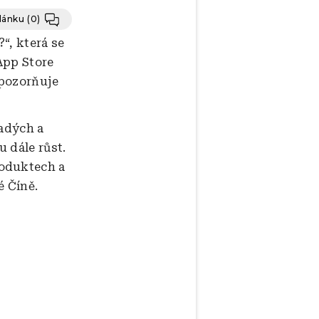
článku
(0)
“, která se
App Store
upozorňuje
ladých a
 dále růst.
roduktech a
é Číně.