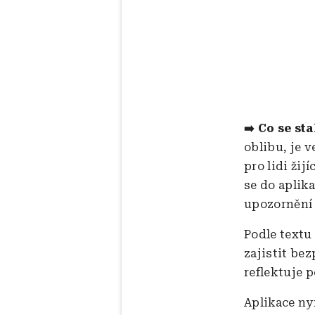
➡️ Co se st
oblibu, je
pro lidi žij
se do aplika
upozornění
Podle textu
zajistit be
reflektuje p
Aplikace ny