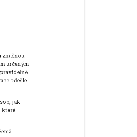
la značnou
jem určeným
a pravidelně
kace odešle
sob, jak
 které
ičemž