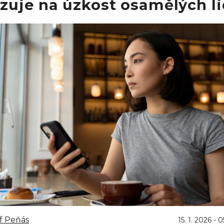
zuje na úzkost osamělých li
f Peňás
15. 1. 2026 - 