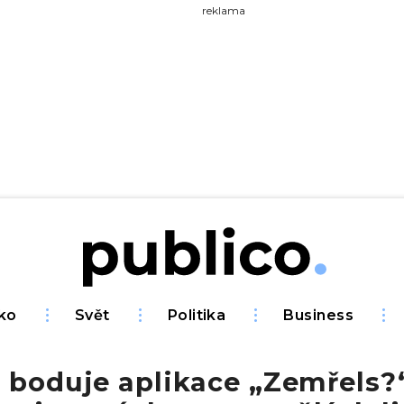
yhledávejte na Publiku
reklama
ko
Svět
Politika
Business
 boduje aplikace „Zemřels?“