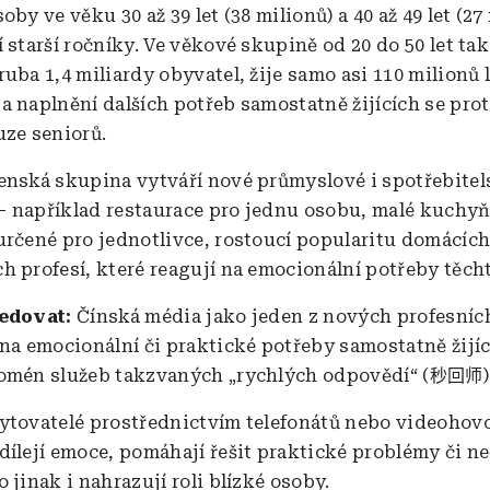
oby ve věku 30 až 39 let (38 milionů) a 40 až 49 let (27
 starší ročníky. Ve věkové skupině od 20 do 50 let tak
uba 1,4 miliardy obyvatel, žije samo asi 110 milionů 
a naplnění dalších potřeb samostatně žijících se prot
uze seniorů.
enská skupina vytváří nové průmyslové i spotřebitel
i – například restaurace pro jednu osobu, malé kuchy
určené pro jednotlivce, rostoucí popularitu domácích
h profesí, které reagují na emocionální potřeby těchto
ledovat:
Čínská média jako jeden z nových profesní
 na emocionální či praktické potřeby samostatně žijící
omén služeb takzvaných „rychlých odpovědí“ (
)
秒回师
ytovatelé prostřednictvím telefonátů nebo videohov
dílejí emoce, pomáhají řešit praktické problémy či n
 jinak i nahrazují roli blízké osoby.