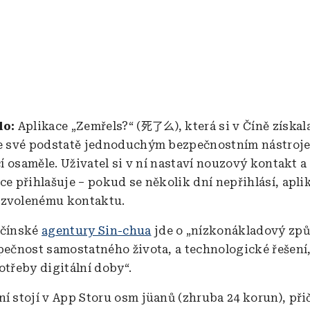
alo:
Aplikace „Zemřels?“ (
), která si v Číně získa
死了么
 ve své podstatě jednoduchým bezpečnostním nástro
ící osaměle. Uživatel si v ní nastaví nouzový kontakt 
ce přihlašuje – pokud se několik dní nepřihlásí, apli
 zvolenému kontaktu.
 čínské
agentury Sin-chua
jde o „nízkonákladový způ
zpečnost samostatného života, a technologické řešení,
otřeby digitální doby“.
ní stojí v App Storu osm jüanů (zhruba 24 korun), př