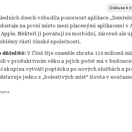
Diskuse k 
sledních dnech vzbudila pozornost aplikace „Zemřels?
dostala na první místo mezi placenými aplikacemi v 
 Apple. Někteří ji považují za morbidní, zároveň ale 
roblémy části čínské společnosti.
o důležité:
V Číně žije osaměle zhruba 110 milionů m
idí v produktivním věku a jejich počet má v budoucnu
í skupina vytváří poptávku po nových službách a p
dstavuje jedno z „bolestivých míst“ života v současn
klama