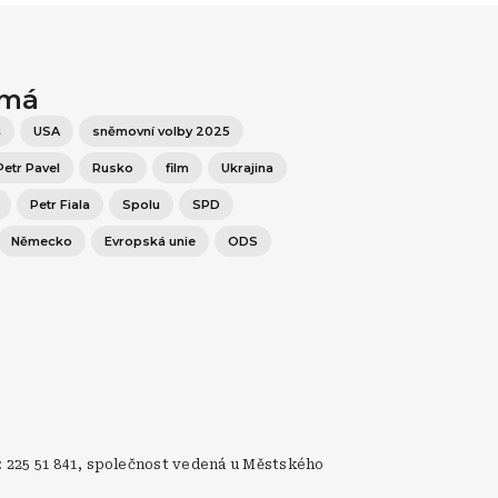
ímá
š
USA
sněmovní volby 2025
Petr Pavel
Rusko
film
Ukrajina
Petr Fiala
Spolu
SPD
Německo
Evropská unie
ODS
: 225 51 841, společnost vedená u Městského