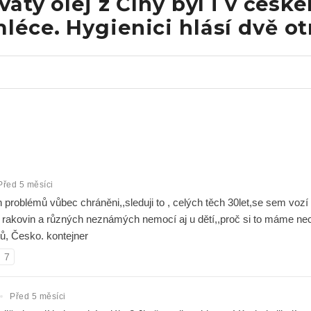
atý olej z Číny byl i v česk
éce. Hygienici hlásí dvě ot