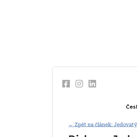
Skip
V
to
main
content
Čes
← Zpět na článek: Jedovatý 