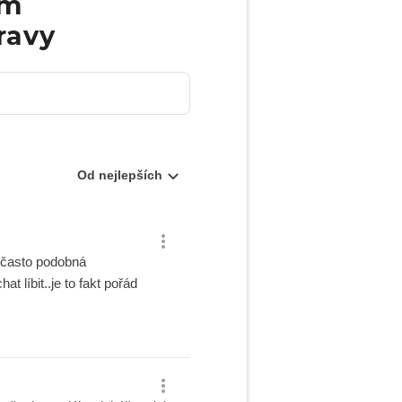
ém
ravy