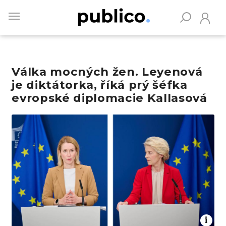
Skip
to
main
content
Válka mocných žen. Leyenová
Vyhledávejte na Publiku
je diktátorka, říká prý šéfka
evropské diplomacie Kallasová
Obrázek