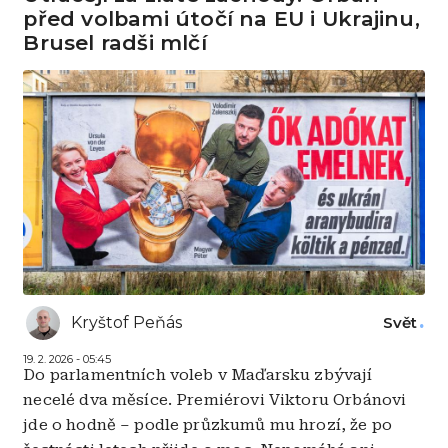
před volbami útočí na EU i Ukrajinu,
Brusel radši mlčí
Kryštof Peňás
Svět
19. 2. 2026 - 05:45
Do parlamentních voleb v Maďarsku zbývají
necelé dva měsíce. Premiérovi Viktoru Orbánovi
jde o hodně – podle průzkumů mu hrozí, že po