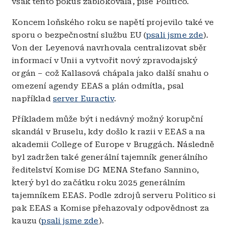
však tento pokus zablokovala, píše Politico.
Koncem loňského roku se napětí projevilo také ve
sporu o bezpečnostní službu EU (
psali jsme zde
).
Von der Leyenová navrhovala centralizovat sběr
informací v Unii a vytvořit nový zpravodajský
orgán – což Kallasová chápala jako další snahu o
omezení agendy EEAS a plán odmítla, psal
například
server Euractiv
.
Příkladem může být i nedávný možný korupční
skandál v Bruselu, kdy došlo k razii v EEAS a na
akademii College of Europe v Bruggách. Následně
byl zadržen také generální tajemník generálního
ředitelství Komise DG MENA Stefano Sannino,
který byl do začátku roku 2025 generálním
tajemníkem EEAS. Podle zdrojů serveru Politico si
pak EEAS a Komise přehazovaly odpovědnost za
kauzu (
psali jsme zde
).