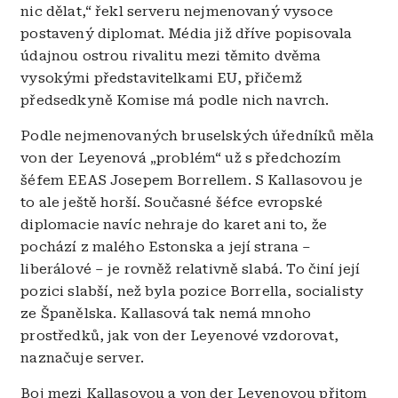
nic dělat,“ řekl serveru nejmenovaný vysoce
postavený diplomat. Média již dříve popisovala
údajnou ostrou rivalitu mezi těmito dvěma
vysokými představitelkami EU, přičemž
předsedkyně Komise má podle nich navrch.
Podle nejmenovaných bruselských úředníků měla
von der Leyenová „problém“ už s předchozím
šéfem EEAS Josepem Borrellem. S Kallasovou je
to ale ještě horší. Současné šéfce evropské
diplomacie navíc nehraje do karet ani to, že
pochází z malého Estonska a její strana –
liberálové – je rovněž relativně slabá. To činí její
pozici slabší, než byla pozice Borrella, socialisty
ze Španělska. Kallasová tak nemá mnoho
prostředků, jak von der Leyenové vzdorovat,
naznačuje server.
Boj mezi Kallasovou a von der Leyenovou přitom