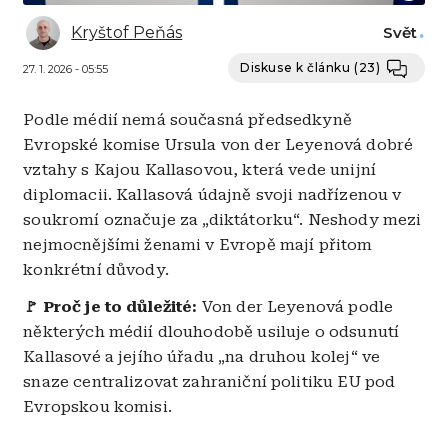
Kryštof Peňás
Svět
Diskuse k článku
(23)
27. 1. 2026 - 05:55
Podle médií nemá současná předsedkyně
Evropské komise Ursula von der Leyenová dobré
vztahy s Kajou Kallasovou, která vede unijní
diplomacii. Kallasová údajně svoji nadřízenou v
soukromí označuje za „diktátorku“. Neshody mezi
nejmocnějšími ženami v Evropě mají přitom
konkrétní důvody.
🚩 Proč je to důležité:
Von der Leyenová podle
některých médií dlouhodobě usiluje o odsunutí
Kallasové a jejího úřadu „na druhou kolej“ ve
snaze centralizovat zahraniční politiku EU pod
Evropskou komisi.