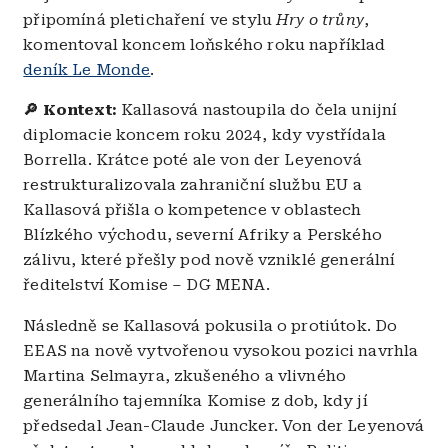
připomíná pletichaření ve stylu
Hry o trůny
,
komentoval koncem loňského roku například
deník Le Monde
.
🔎 Kontext:
Kallasová nastoupila do čela unijní
diplomacie koncem roku 2024, kdy vystřídala
Borrella. Krátce poté ale von der Leyenová
restrukturalizovala zahraniční službu EU a
Kallasová přišla o kompetence v oblastech
Blízkého východu, severní Afriky a Perského
zálivu, které přešly pod nově vzniklé generální
ředitelství Komise – DG MENA.
Následně se Kallasová pokusila o protiútok. Do
EEAS na nově vytvořenou vysokou pozici navrhla
Martina Selmayra, zkušeného a vlivného
generálního tajemníka Komise z dob, kdy jí
předsedal Jean-Claude Juncker. Von der Leyenová