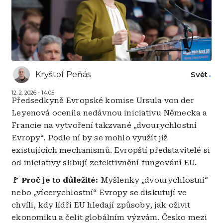
Kryštof Peňás
Svět
12. 2. 2026 - 14:05
Předsedkyně Evropské komise Ursula von der
Leyenová ocenila nedávnou iniciativu Německa a
Francie na vytvoření takzvané „dvourychlostní
Evropy“. Podle ní by se mohlo využít již
existujících mechanismů. Evropští představitelé si
od iniciativy slibují zefektivnění fungování EU.
🚩 Proč je to důležité:
Myšlenky „dvourychlostní“
nebo „vícerychlostní“ Evropy se diskutují ve
chvíli, kdy lídři EU hledají způsoby, jak oživit
ekonomiku a čelit globálním výzvám. Česko mezi