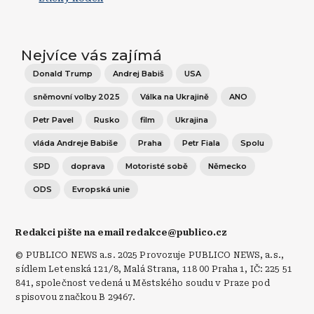
Nejvíce vás zajímá
Donald Trump
Andrej Babiš
USA
sněmovní volby 2025
Válka na Ukrajině
ANO
Petr Pavel
Rusko
film
Ukrajina
vláda Andreje Babiše
Praha
Petr Fiala
Spolu
SPD
doprava
Motoristé sobě
Německo
ODS
Evropská unie
Redakci pište na email redakce@publico.cz
© PUBLICO NEWS a.s. 2025 Provozuje PUBLICO NEWS, a.s.,
sídlem Letenská 121/8, Malá Strana, 118 00 Praha 1, IČ: 225 51
841, společnost vedená u Městského soudu v Praze pod
spisovou značkou B 29467.