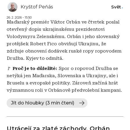
Kryštof Peňás
Svět
26. 2. 2026 - 15:50
Maďarský premiér Viktor Orbán ve čtvrtek poslal
otevřený dopis ukrajinskému prezidentovi
Volodymyru Zelenskému. Orbán i jeho slovenský
protějšek Robert Fico obviňují Ukrajinu, že
zdržuje obnovení dodávek ruské ropy ropovodem
Družba. Kyjev to odmítá.
🚩
Proč je to důležité:
Spor o ropovod Družba se
netýká jen Maďarska, Slovenska a Ukrajiny, ale i
Bruselu a evropské politiky. Zároveň začíná hrát
významnou roli v Orbánově předvolební kampani.
Jít do hloubky (3 min čtení)
Utrácejí za zlaté záchody. Orbán