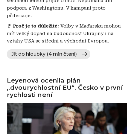
šestnácti letech přijde o moc. Nepomáhá ani
podpora z Washingtonu. V kampani proto
přitvrzuje.
🚩 Proč je to důležité:
Volby v Maďarsku mohou
mít velký dopad na budoucnost Ukrajiny i na
vztahy USA se střední a východní Evropou.
Jít do hloubky (4 min čtení)
Leyenová ocenila plán
„dvourychlostní EU“. Česko v první
rychlosti není