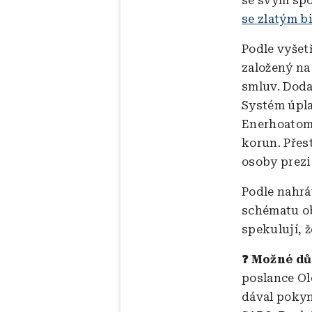
se svým spo
se zlatým b
Podle vyšet
založený na
smluv. Dodav
Systém úpla
Enerhoatom 
korun. Přes
osoby prezi
Podle nahrá
schématu ob
spekulují, 
❓ Možné d
poslance Ol
dával poky