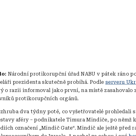
lo:
Národní protikorupční úřad NABU v pátek ráno pot
celáři prezidenta skutečně probíhá. Podle
serveru Ukr
rý o razii informoval jako první, na místě zasahovalo
vníků protikorupčních orgánů.
 zhruba dva týdny poté, co vyšetřovatelé prohledali s
ostavy aféry – podnikatele Timura Mindiče, po němž 
diích označení „Mindič Gate“. Mindič ale ještě před r