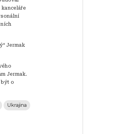
é kanceláře
rsonální
tních
ný“ Jermak
svého
sám Jermak.
 být o
Ukrajina