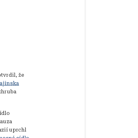
vrdil, že
ajinska
 zhruba
ídlo
kauza
azií uprchl