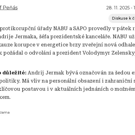
f Peňás
28. 11. 2025 - 
Diskuse k 
protikorupční úřady NABU a SAPO provedly v pátek rá
ndrije Jermaka, šéfa prezidentské kanceláře. NABU už
 kauze korupce v energetice brzy zveřejní nová odhal
ek požádal o odvolání a prezident Volodymyr Zelenskyj
o důležité:
Andrij Jermak bývá označován za šedou 
politiky. Má vliv na personální obsazení i zahraniční
 klíčovou postavou i v aktuálních jednáních o možné
kem.
klama