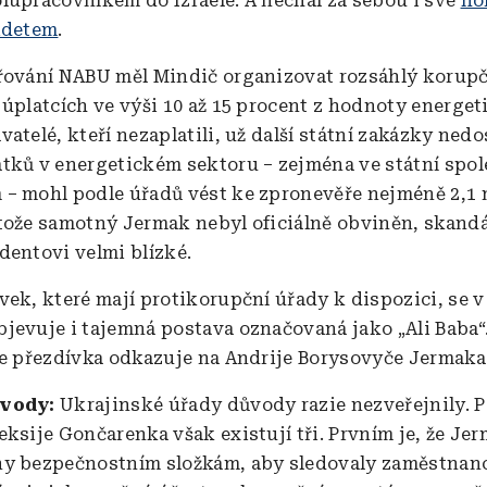
lupracovníkem do Izraele. A nechal za sebou i své
ho
idetem
.
řování NABU měl Mindič organizovat rozsáhlý korup
 úplatcích ve výši 10 až 15 procent z hodnoty energe
atelé, kteří nezaplatili, už další státní zakázky nedos
tků v energetickém sektoru – zejména ve státní spol
– mohl podle úřadů vést ke zpronevěře nejméně 2,1 
tože samotný Jermak nebyl oficiálně obviněn, skandá
dentovi velmi blízké.
vek, které mají protikorupční úřady k dispozici, se 
jevuje i tajemná postava označovaná jako „Ali Baba“
že přezdívka odkazuje na Andrije Borysovyče Jermaka
ůvody:
Ukrajinské úřady důvody razie nezveřejnily. P
eksije Gončarenka však existují tři. Prvním je, že Je
ny bezpečnostním složkám, aby sledovaly zaměstnan