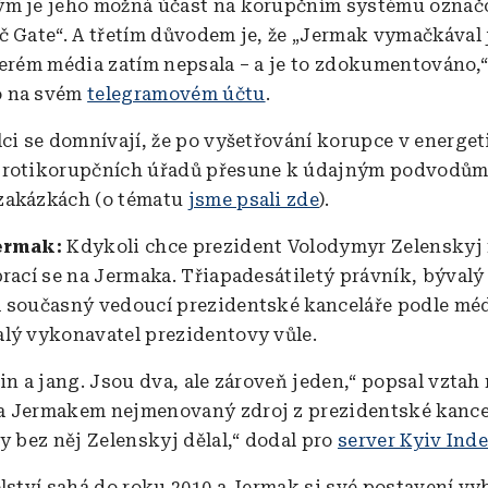
ým je jeho možná účast na korupčním systému ozna
č Gate“. A třetím důvodem je, že „Jermak vymačkával 
terém média zatím nepsala – a je to zdokumentováno,“
 na svém
telegramovém účtu
.
lci se domnívají, že po vyšetřování korupce v energet
protikorupčních úřadů přesune k údajným podvodům
zakázkách (o tématu
jsme psali zde
).
Jermak:
Kdykoli chce prezident Volodymyr Zelenskyj
brací se na Jermaka. Třiapadesátiletý právník, bývalý
 současný vedoucí prezidentské kanceláře podle méd
lý vykonavatel prezidentovy vůle.
in a jang. Jsou dva, ale zároveň jeden,“ popsal vztah
 Jermakem nejmenovaný zdroj z prezidentské kancel
y bez něj Zelenskyj dělal,“ dodal pro
server Kyiv Ind
elství sahá do roku 2010 a Jermak si své postavení v