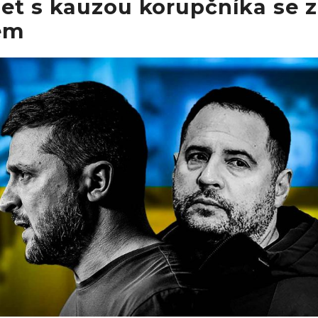
et s kauzou korupčníka se 
em