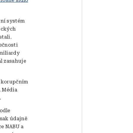
nosné sídlo
ční systém
tických
tali.
ečnosti
miliardy
l zasahuje
v korupčním
. Média
.
odle
rmak údajně
ce NABU a