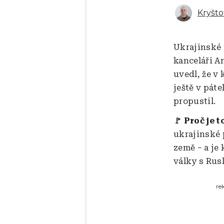
Kryšto
Ukrajinské 
kanceláři A
uvedl, že v
ještě v pát
propustil.
🚩 Proč je t
ukrajinské 
země – a je
války s Rus
re