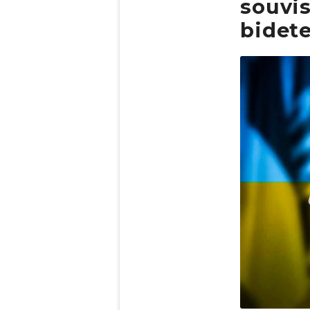
souvis
bidet
Obrázek