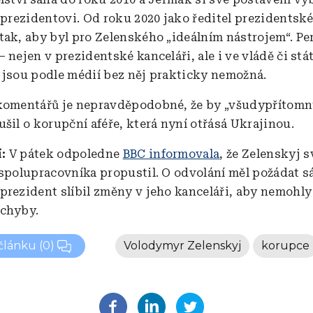
k prezidentovi. Od roku 2020 jako ředitel prezidentsk
tak, aby byl pro Zelenského „ideálním nástrojem“. Pe
 nejen v prezidentské kanceláři, ale i ve vládě či stá
 jsou podle médií bez něj prakticky nemožná.
komentářů je nepravděpodobné, že by „všudypřítom
ušil o korupční aféře, která nyní otřásá Ukrajinou.
í:
V pátek odpoledne
BBC informovala
, že Zelenskyj 
 spolupracovníka propustil. O odvolání měl požádat 
prezident slíbil změny v jeho kanceláři, aby nemohly
ochyby.
 článku
(0)
Volodymyr Zelenskyj
korupce