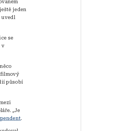
čovaném
ještě jeden
 uvedl
ice se
 v
 něco
 filmový
ií působí
 mezi
áře. „Je
ependent
.
ybudoval