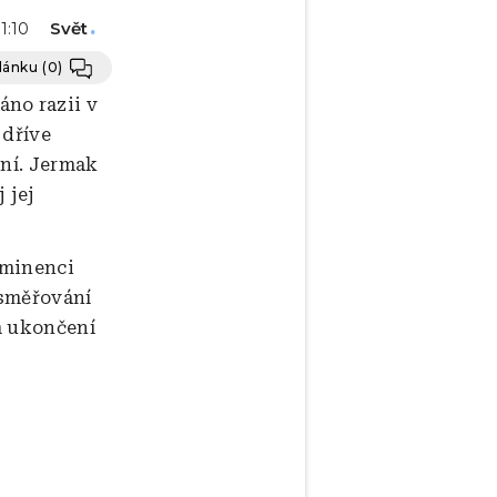
Svět
11:10
článku
(0)
no razii v
 dříve
ení. Jermak
 jej
eminenci
 směřování
m ukončení