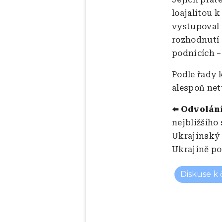
loajalitou 
vystupoval 
rozhodnutí –
podnicích –
Podle řady 
alespoň net
⬅️ Odvolán
nejbližšího
Ukrajinský 
Ukrajině p
Diskuse k