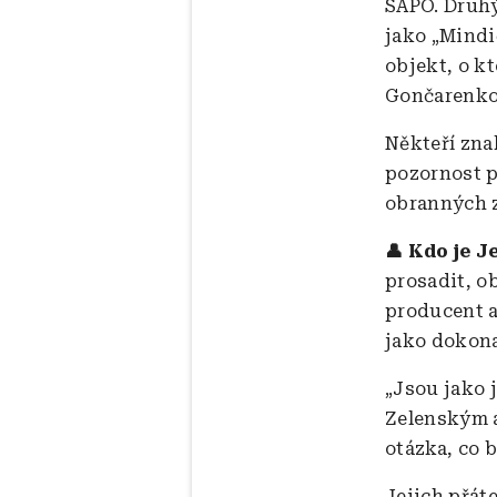
SAPO. Druh
jako „Mindi
objekt, o k
Gončarenko
Někteří zna
pozornost 
obranných 
👤 Kdo je 
prosadit, o
producent a
jako dokona
„Jsou jako j
Zelenským a
otázka, co b
Jejich přát