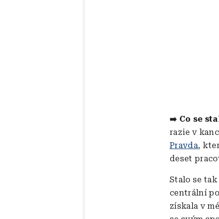
➡️ Co se sta
razie v kan
Pravda
, kte
deset praco
Stalo se tak
centrální p
získala v mé