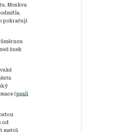
utu. Moskva
 odmítla.
o pokračují
průměrnou
 než šnek
ovské
města
ský
rmace (
psali
rostou
u od
23 metrů