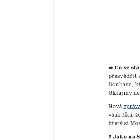
➡️ Co se sta
přesvědčit 
Donbasu, kt
Ukrajiny n
Nová
zpráva
však říká, 
který si Mo
❓ Jako na