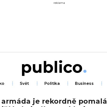
yhledávejte na Publiku
reklama
ko
Svět
Politika
Business
 armáda je rekordně pomalá