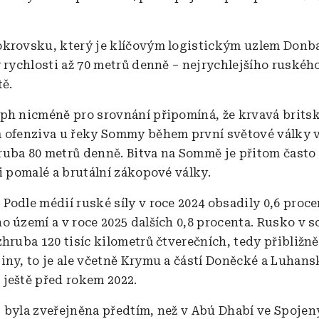
krovsku, který je klíčovým logistickým uzlem Donb
y rychlosti až 70 metrů denně – nejrychlejšího ruské
tě.
ph nicméně pro srovnání připomíná, že krvavá brits
 ofenziva u řeky Sommy během první světové války v
uba 80 metrů denně. Bitva na Sommě je přitom často
ci pomalé a brutální zákopové války.
:
Podle médií ruské síly v roce 2024 obsadily 0,6 proc
o území a v roce 2025 dalších 0,8 procenta. Rusko v 
zhruba 120 tisíc kilometrů čtverečních, tedy přibližn
iny, to je ale včetně Krymu a částí Doněcké a Luhans
ještě před rokem 2022.
 byla zveřejněna předtím, než v Abú Dhabí ve Spoje