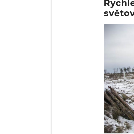
Rychle
světo
Obrázek