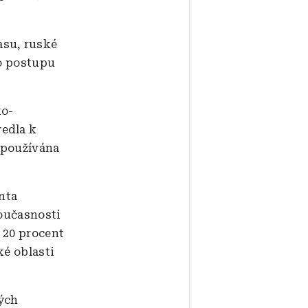
asu, ruské
ho postupu
ko-
edla k
 používána
enta
současnosti
ě 20 procent
ké oblasti
ných