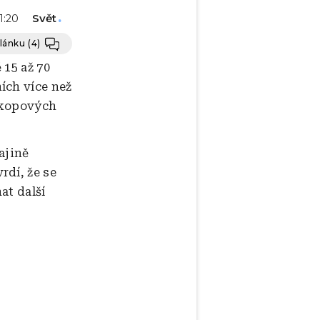
Svět
11:20
článku
(4)
 15 až 70
ích více než
zákopových
ajině
rdí, že se
at další