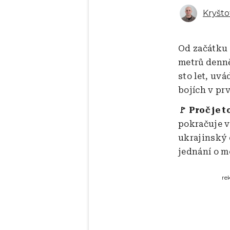
Kryšto
Od začátku 
metrů denně
sto let, uv
bojích v prv
🚩 Proč je t
pokračuje v
ukrajinský 
jednání o m
re