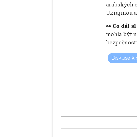
arabských e
Ukrajinou a
👀 Co dál s
mohla být n
bezpečnostn
Diskuse k