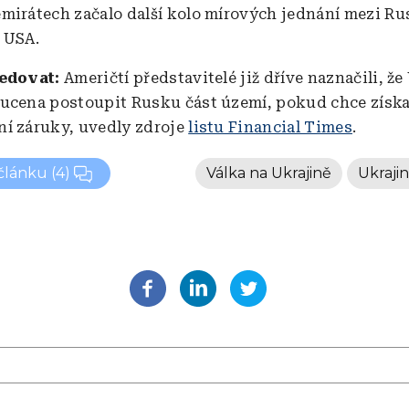
mirátech začalo další kolo mírových jednání mezi R
 USA.
ledovat:
Američtí představitelé již dříve naznačili, že
ucena postoupit Rusku část území, pokud chce získ
í záruky, uvedly zdroje
listu Financial Times
.
 článku
(4)
Válka na Ukrajině
Ukraji