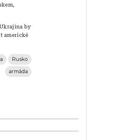
uskem,
 Ukrajina by
at americké
na
Rusko
armáda