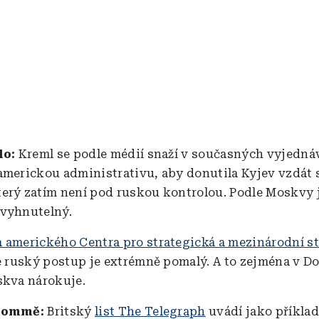
lo:
Kreml se podle médií snaží v současných vyjedná
americkou administrativu, aby donutila Kyjev vzdát 
erý zatím není pod ruskou kontrolou. Podle Moskvy j
evyhnutelný.
 amerického Centra pro strategická a mezinárodní s
že ruský postup je extrémně pomalý. A to zejména v D
skva nárokuje.
 Sommě:
Britský
list The Telegraph
uvádí jako příklad