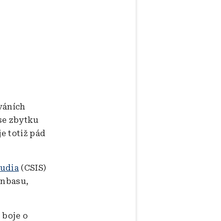
váních
se zbytku
e totiž pád
tudia
(CSIS)
onbasu,
 boje o