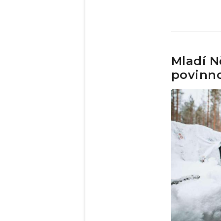
Mladí N
povinno