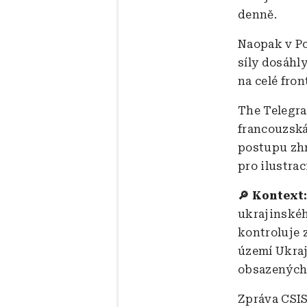
denně.
Naopak v Po
síly dosáhl
na celé fron
The Telegra
francouzská
postupu zhr
pro ilustra
🔎 Kontext
ukrajinskéh
kontroluje 
území Ukraj
obsazených 
Zpráva CSIS