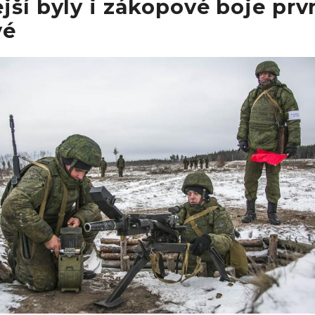
jší byly i zákopové boje prv
vé