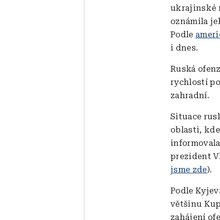
ukrajinské 
oznámila jeh
Podle
ameri
i dnes.
Ruská ofenz
rychlostí p
zahradní.
Situace rus
oblasti, kd
informovala
prezident V
jsme zde
).
Podle Kyjev
většinu Kup
zahájení of