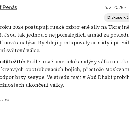
f Peňás
4. 2. 2026 - 
Diskuse k 
roku 2024 postupují ruské ozbrojené síly na Ukrajině
. Jsou tak jednou z nejpomalejších armád za posledn
ádí nová analýza. Rychleji postupovaly armády i při 
ní světové válce.
o důležité:
Podle nové americké analýzy válka na Ukr
 krvavých opotřebovacích bojích, přestože Moskva tv
odpor brzy sesype. Ve středu mají v Abú Dhabí probíh
ožnostech ukončení války.
klama