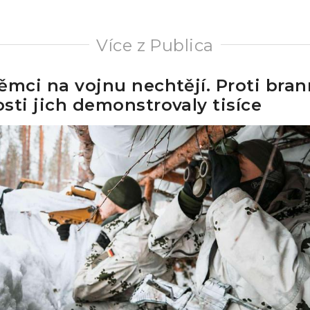
Více z Publica
ěmci na vojnu nechtějí. Proti bra
sti jich demonstrovaly tisíce