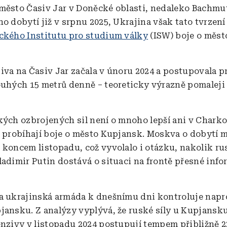
město Časiv Jar v Doněcké oblasti, nedaleko Bachm
o dobytí již v srpnu 2025, Ukrajina však tato tvrzení
ckého Institutu pro studium války
(ISW) boje o měst
iva na Časiv Jar začala v únoru 2024 a postupovala 
ouhých 15 metrů denně – teoreticky výrazně pomaleji
kých ozbrojených sil není o mnoho lepší ani v Chark
e probíhají boje o město Kupjansk. Moskva o dobytí 
 koncem listopadu, což vyvolalo i otázku, nakolik ru
ladimir Putin dostává o situaci na frontě přesné info
a ukrajinská armáda k dnešnímu dni kontroluje nap
jansku. Z analýzy vyplývá, že ruské síly u Kupjansk
enzivy v listopadu 2024 postupují tempem přibližně 