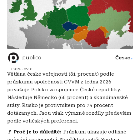
publico
Česko
1. 3. 2026 - 05:50
Většina české veřejnosti (81 procent) podle
průzkumu společnosti CVVM z ledna 2026
považuje Polsko za spojence České republiky.
Následuje Německo (66 procent) a skandinávské
státy. Rusko je protivníkem pro 75 procent
dotázaných. Jsou však výrazné rozdíly především
podle voličských preferencí.
🚩 Proč je to důležité:
Průzkum ukazuje odlišné
vnímání spojenectví. Například voliči Spolu a