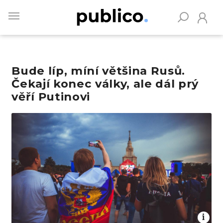
Skip
to
main
content
Bude líp, míní většina Rusů.
Vyhledávejte na Publiku
Čekají konec války, ale dál prý
věří Putinovi
Obrázek