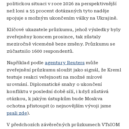
politickou situaci v roce 2026 za perspektivnější
než loni a 55 procent dotázaných tyto naděje
spojuje s možným ukončením války na Ukrajině.
Klíčové ukazatele průzkumu, jehož výsledky byly
zveřejněny koncem prosince, tak zůstaly
meziročně víceméně beze změny. Průzkumu se
zúčastnilo 1600 respondentů.
Například podle
agentury Reuters
může
zveřejnění průzkumu sloužit jako signál, že Kreml
testuje reakci veřejnosti na možné mírové
urovnání. Diplomatické snahy o ukončení
konfliktu v poslední době sílí, i když zůstává
otázkou, k jakým ústupkům bude Moskva
ochotna přistoupit (o nejnovějším vývoji jsme
psali zde
).
V předchozích závěrečných průzkumech VTsIOM