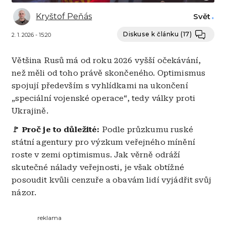
Kryštof Peňás
Svět
Diskuse k článku
(17)
2. 1. 2026 - 15:20
Většina Rusů má od roku 2026 vyšší očekávání,
než měli od toho právě skončeného. Optimismus
spojují především s vyhlídkami na ukončení
„speciální vojenské operace“, tedy války proti
Ukrajině.
🚩 Proč je to důležité:
Podle průzkumu ruské
státní agentury pro výzkum veřejného mínění
roste v zemi optimismus. Jak věrně odráží
skutečné nálady veřejnosti, je však obtížné
posoudit kvůli cenzuře a obavám lidí vyjádřit svůj
názor.
reklama