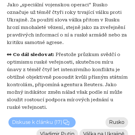
Jako „speciální vojenskou operaci“ Rusko
označuje už téměř čtyři roky trvající válku proti
Ukrajině. Za použití slova válka přitom v Rusku
hrozí mnohaleté vězení, stejně jako za zveřejnění
pravdivých informací o ní a ruské armádě nebo za
kritiku samotné agrese.
👀 Co dál sledovat:
Přestože průzkum svědčí o
optimismu ruské veřejnosti, skutečnou míru
únavy z téměř čtyř let intenzivního konfliktu je
obtížné objektivně posoudit kvůli přísným státním
kontrolám, připomíná agentura Reuters. Jako
možný indikátor změn nálad však podle ní může
sloužit rostoucí podpora mírových jednání u
ruské veřejnosti.
Diskuse k článku
(17)
Rusko
Vladimir Putin
Válka na Ukrajině