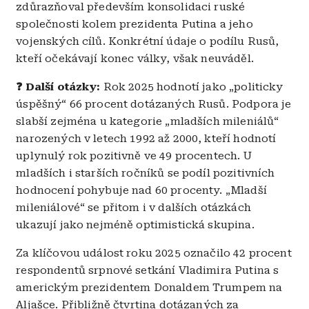
zdůrazňoval především konsolidaci ruské
společnosti kolem prezidenta Putina a jeho
vojenských cílů. Konkrétní údaje o podílu Rusů,
kteří očekávají konec války, však neuváděl.
❓ Další otázky:
Rok 2025 hodnotí jako „politicky
úspěšný“ 66 procent dotázaných Rusů. Podpora je
slabší zejména u kategorie „mladších mileniálů“
narozených v letech 1992 až 2000, kteří hodnotí
uplynulý rok pozitivně ve 49 procentech. U
mladších i starších ročníků se podíl pozitivních
hodnocení pohybuje nad 60 procenty. „Mladší
mileniálové“ se přitom i v dalších otázkách
ukazují jako nejméně optimistická skupina.
Za klíčovou událost roku 2025 označilo 42 procent
respondentů srpnové setkání Vladimira Putina s
americkým prezidentem Donaldem Trumpem na
Aljašce. Přibližně čtvrtina dotázaných za