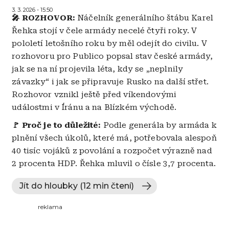
3. 3. 2026 - 15:50
🎤 ROZHOVOR:
Náčelník generálního štábu Karel
Řehka stojí v čele armády necelé čtyři roky. V
pololetí letošního roku by měl odejít do civilu. V
rozhovoru pro Publico popsal stav české armády,
jak se na ní projevila léta, kdy se „neplnily
závazky“ i jak se připravuje Rusko na další střet.
Rozhovor vznikl ještě před víkendovými
událostmi v Íránu a na Blízkém východě.
🚩 Proč je to důležité:
Podle generála by armáda k
plnění všech úkolů, které má, potřebovala alespoň
40 tisíc vojáků z povolání a rozpočet výrazně nad
2 procenta HDP. Řehka mluvil o čísle 3,7 procenta.
Jít do hloubky (12 min čtení)
reklama