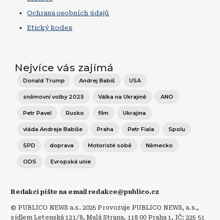
Ochrana osobních údajů
Etický kodex
Nejvíce vás zajímá
Donald Trump
Andrej Babiš
USA
sněmovní volby 2025
Válka na Ukrajině
ANO
Petr Pavel
Rusko
film
Ukrajina
vláda Andreje Babiše
Praha
Petr Fiala
Spolu
SPD
doprava
Motoristé sobě
Německo
ODS
Evropská unie
Redakci pište na email redakce@publico.cz
© PUBLICO NEWS a.s. 2025 Provozuje PUBLICO NEWS, a.s.,
sídlem Letenská 121/8, Malá Strana, 118 00 Praha 1, IČ: 225 51