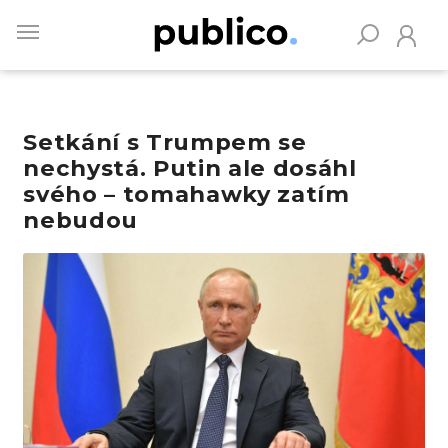
Skip
to
main
content
Setkání s Trumpem se
Vyhledávejte na Publiku
nechystá. Putin ale dosáhl
svého – tomahawky zatím
nebudou
Obrázek