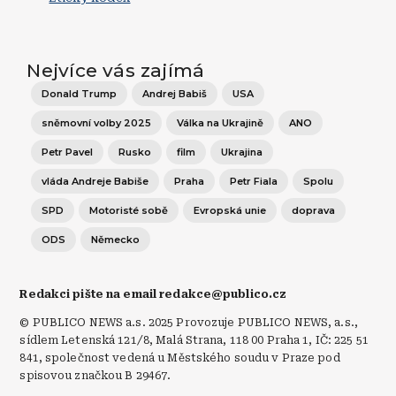
Nejvíce vás zajímá
Donald Trump
Andrej Babiš
USA
sněmovní volby 2025
Válka na Ukrajině
ANO
Petr Pavel
Rusko
film
Ukrajina
vláda Andreje Babiše
Praha
Petr Fiala
Spolu
SPD
Motoristé sobě
Evropská unie
doprava
ODS
Německo
Redakci pište na email redakce@publico.cz
© PUBLICO NEWS a.s. 2025 Provozuje PUBLICO NEWS, a.s.,
sídlem Letenská 121/8, Malá Strana, 118 00 Praha 1, IČ: 225 51
841, společnost vedená u Městského soudu v Praze pod
spisovou značkou B 29467.