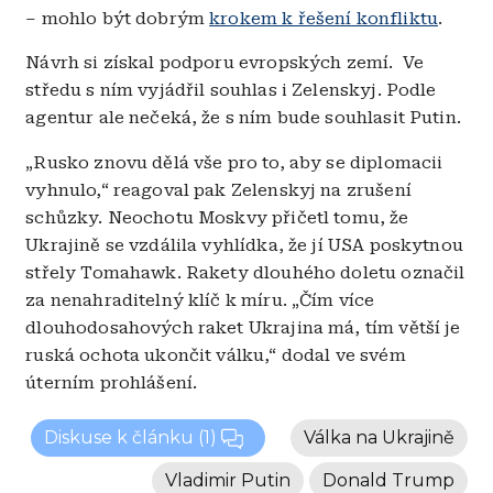
– mohlo být dobrým
krokem k řešení konfliktu
.
Návrh si získal podporu evropských zemí. Ve
středu s ním vyjádřil souhlas i Zelenskyj. Podle
agentur ale nečeká, že s ním bude souhlasit Putin.
„Rusko znovu dělá vše pro to, aby se diplomacii
vyhnulo,“ reagoval pak Zelenskyj na zrušení
schůzky. Neochotu Moskvy přičetl tomu, že
Ukrajině se vzdálila vyhlídka, že jí USA poskytnou
střely Tomahawk. Rakety dlouhého doletu označil
za nenahraditelný klíč k míru. „Čím více
dlouhodosahových raket Ukrajina má, tím větší je
ruská ochota ukončit válku,“ dodal ve svém
úterním prohlášení.
Diskuse k článku
(1)
Válka na Ukrajině
Vladimir Putin
Donald Trump