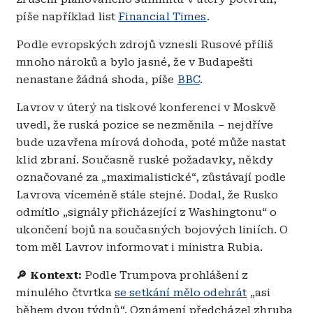
píše například list
Financial Times
.
Podle evropských zdrojů vznesli Rusové příliš
mnoho nároků a bylo jasné, že v Budapešti
nenastane žádná shoda, píše
BBC
.
Lavrov v úterý na tiskové konferenci v Moskvě
uvedl, že ruská pozice se nezměnila – nejdříve
bude uzavřena mírová dohoda, poté může nastat
klid zbraní. Současně ruské požadavky, někdy
označované za „maximalistické“, zůstávají podle
Lavrova víceméně stále stejné. Dodal, že Rusko
odmítlo „signály přicházející z Washingtonu“ o
ukončení bojů na současných bojových liniích. O
tom měl Lavrov informovat i ministra Rubia.
🔎 Kontext:
Podle Trumpova prohlášení z
minulého čtvrtka
se setkání mělo odehrát
„asi
během dvou týdnů“. Oznámení předcházel zhruba