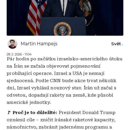
Martin Hampejs
Svět
28. 2. 2026 - 11:04
Pár hodin po začátku izraelsko-amerického útoku
na Írán se začala objevovat pojmenování
probíhající operace. Izrael a USA je nemají
sjednocená. Podle CNN bude akce trvat několik
dní, Izrael vyhlásil nouzový stav. Írán už začal s
odvetou, dopadají rakety na země, kde působí
americké jednotky.
🚩 Proč je to důležité:
Prezident Donald Trump
oznámil cíle – zničit íránské raketové kapacity,
námořnictvo, zabránit jadernému programu a