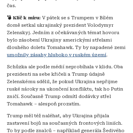
čas.
💣 Klíč k míru:
V pátek se s Trumpem v Bílém
domě setkal ukrajinský prezident Volodymyr
Zelenskyj. Jedním z očekávaných témat hovoru
bylo zásobení Ukrajiny americkými střelami
dlouhého doletu Tomahawk. Ty by napadené zemi
umožnily zásahy hluboko v ruském území
.
Schůzka ale podle médií neprobíhala v klidu. Oba
prezidenti na sebe křičeli a Trump údajně
Zelenskému sdělil, že pokud Ukrajina nepřijme
ruské nároky na ukončení konfliktu, tak ho Putin
zničí. Současně Trump odmítl dodávky střel
Tomahawk – alespoň prozatím.
Trump měl též naléhat, aby Ukrajina přijala
zastavení bojů na současných frontových liniích.
To by podle znalců – například generála Šedivého