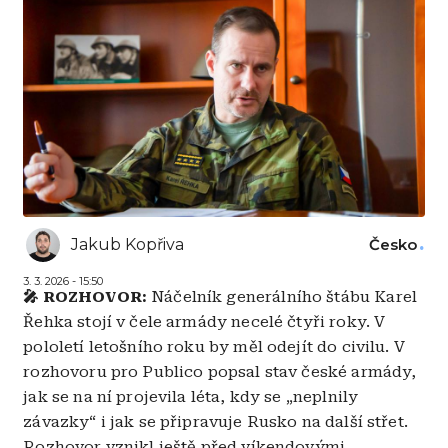
Jakub Kopřiva
Česko
3. 3. 2026 - 15:50
🎤 ROZHOVOR:
Náčelník generálního štábu Karel
Řehka stojí v čele armády necelé čtyři roky. V
pololetí letošního roku by měl odejít do civilu. V
rozhovoru pro Publico popsal stav české armády,
jak se na ní projevila léta, kdy se „neplnily
závazky“ i jak se připravuje Rusko na další střet.
Rozhovor vznikl ještě před víkendovými