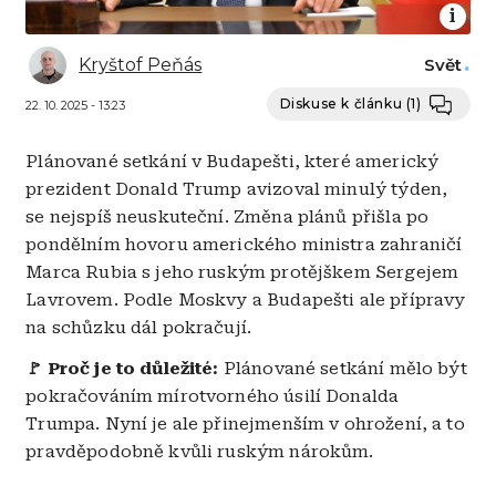
Kryštof Peňás
Svět
Diskuse k článku
(1)
22. 10. 2025 - 13:23
Plánované setkání v Budapešti, které americký
prezident Donald Trump avizoval minulý týden,
se nejspíš neuskuteční. Změna plánů přišla po
pondělním hovoru amerického ministra zahraničí
Marca Rubia s jeho ruským protějškem Sergejem
Lavrovem. Podle Moskvy a Budapešti ale přípravy
na schůzku dál pokračují.
🚩 Proč je to důležité:
Plánované setkání mělo být
pokračováním mírotvorného úsilí Donalda
Trumpa. Nyní je ale přinejmenším v ohrožení, a to
pravděpodobně kvůli ruským nárokům.