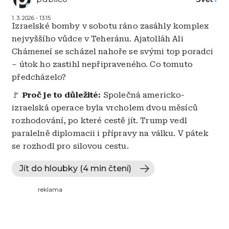
1. 3. 2026 - 13:15
Izraelské bomby v sobotu ráno zasáhly komplex
nejvyššího vůdce v Teheránu. Ajatolláh Ali
Chámeneí se scházel nahoře se svými top poradci
– útok ho zastihl nepřipraveného. Co tomuto
předcházelo?
🚩
Proč je to důležité:
Společná americko-
izraelská operace byla vrcholem dvou měsíců
rozhodování, po které cestě jít. Trump vedl
paralelně diplomacii i přípravy na válku. V pátek
se rozhodl pro silovou cestu.
Jít do hloubky (4 min čtení)
reklama