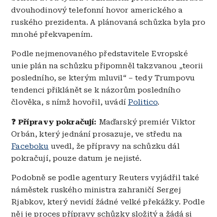
dvouhodinový telefonní hovor amerického a
ruského prezidenta. A plánovaná schůzka byla pro
mnohé překvapením.
Podle nejmenovaného představitele Evropské
unie plán na schůzku připomněl takzvanou „teorii
posledního, se kterým mluvil“ – tedy Trumpovu
tendenci přiklánět se k názorům posledního
člověka, s nímž hovořil, uvádí
Politico
.
❓ Přípravy pokračují:
Maďarský premiér Viktor
Orbán, který jednání prosazuje, ve středu na
Faceboku
uvedl, že přípravy na schůzku dál
pokračují, pouze datum je nejisté.
Podobně se podle agentury Reuters vyjádřil také
náměstek ruského ministra zahraničí Sergej
Rjabkov, který nevidí žádné velké překážky. Podle
něj je proces přípravy schůzky složitý a žádá si