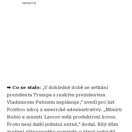
reklama
➡️ Co se stalo:
„V dohledné době se setkání
prezidenta Trumpa s ruským prezidentem
Vladimirem Putinem neplánuje,“ uvedl pro list
Politico zdroj z americké administrativy. „Ministr
Rubio a ministr Lavrov měli produktivní hovor.
Proto není další jednání nutné,“ dodal. Bílý dům
zrušení plánovaného summitu v úterý potvrdil,