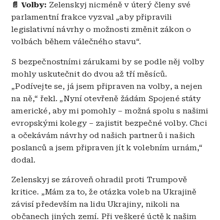
📄 Volby:
Zelenskyj nicméně v úterý členy své
parlamentní frakce vyzval „aby připravili
legislativní návrhy o možnosti změnit zákon o
volbách během válečného stavu“.
S bezpečnostními zárukami by se podle něj volby
mohly uskutečnit do dvou až tří měsíců.
„Podívejte se, já jsem připraven na volby, a nejen
na ně,“ řekl. „Nyní otevřeně žádám Spojené státy
americké, aby mi pomohly – možná spolu s našimi
evropskými kolegy – zajistit bezpečné volby. Chci
a očekávám návrhy od našich partnerů i našich
poslanců a jsem připraven jít k volebním urnám,“
dodal.
Zelenskyj se zároveň ohradil proti Trumpově
kritice. „Mám za to, že otázka voleb na Ukrajině
závisí především na lidu Ukrajiny, nikoli na
občanech jiných zemí. Při veškeré úctě k našim