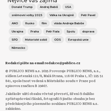
Nejvíce vás zajímá
Donald Trump
Andrej Babiš
USA
sněmovní volby 2025
Válka na Ukrajině
Petr Pavel
ANO
Rusko
film
vláda Andreje Babiše
Ukrajina
Praha
Petr Fiala
Spolu
doprava
SPD
Motoristé sobě
ODS
Evropská unie
Německo
Redakci pište na email redakce@publico.cz
© PUBLICO NEWS a.s. 2025 Provozuje PUBLICO NEWS, a.s.,
sídlem Letenská 121/8, Malá Strana, 118 00 Praha 1, IČ: 225 51
841, společnost vedená u Městského soudu v Praze pod
spisovou značkou B 29467.
Jakékoliv užití obsahu včetně převzetí, šíření či dalšího
zpřístupňování článků, fotografií či jiného obsahu je bez
předcházejícího písemného souhlasu PUBLICO NEWS a.s.
zakázáno.