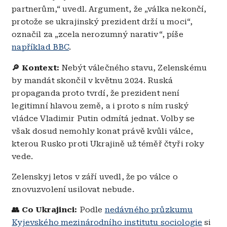
partnerům,“ uvedl. Argument, že „válka nekončí,
protože se ukrajinský prezident drží u moci“,
označil za „zcela nerozumný narativ“, píše
například BBC
.
🔎 Kontext:
Nebýt válečného stavu, Zelenskému
by mandát skončil v květnu 2024. Ruská
propaganda proto tvrdí, že prezident není
legitimní hlavou země, a i proto s ním ruský
vládce Vladimir Putin odmítá jednat. Volby se
však dosud nemohly konat právě kvůli válce,
kterou Rusko proti Ukrajině už téměř čtyři roky
vede.
Zelenskyj letos v září uvedl, že po válce o
znovuzvolení usilovat nebude.
👥 Co Ukrajinci:
Podle
nedávného průzkumu
Kyjevského mezinárodního institutu sociologie
si