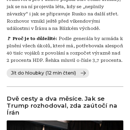
jak se na ní projevila léta, kdy se „neplnily
závazky“ i jak se připravuje Rusko na další střet.
Rozhovor vznikl ještě před víkendovými
událostmi v Íránu a na Blízkém východě.
🚩 Proč je to důležité:
Podle generála by armáda k
plnění všech úkolů, které má, potřebovala alespoň
40 tisíc vojáků z povolání a rozpočet výrazně nad
2 procenta HDP. Řehka mluvil o čísle 3,7 procenta.
Jít do hloubky (12 min čtení)
Dvě cesty a dva měsíce. Jak se
Trump rozhodoval, zda zaútočí na
Írán