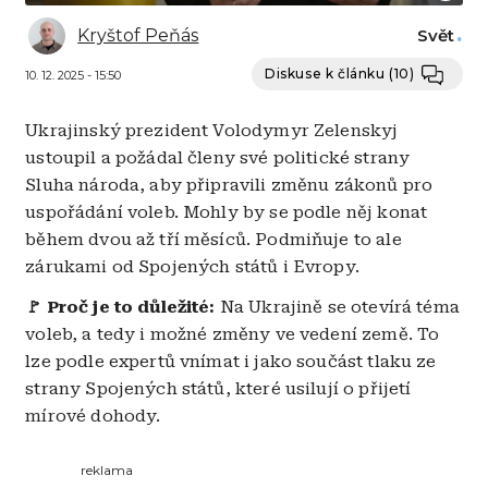
Kryštof Peňás
Svět
Diskuse k článku
(10)
10. 12. 2025 - 15:50
Ukrajinský prezident Volodymyr Zelenskyj
ustoupil a požádal členy své politické strany
Sluha národa, aby připravili změnu zákonů pro
uspořádání voleb. Mohly by se podle něj konat
během dvou až tří měsíců. Podmiňuje to ale
zárukami od Spojených států i Evropy.
🚩 Proč je to důležité:
Na Ukrajině se otevírá téma
voleb, a tedy i možné změny ve vedení země. To
lze podle expertů vnímat i jako součást tlaku ze
strany Spojených států, které usilují o přijetí
mírové dohody.
reklama