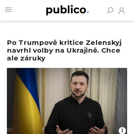
Skip
to
main
content
Po Trumpově kritice Zelenskyj
Vyhledávejte na Publiku
navrhl volby na Ukrajině. Chce
ale záruky
Obrázek