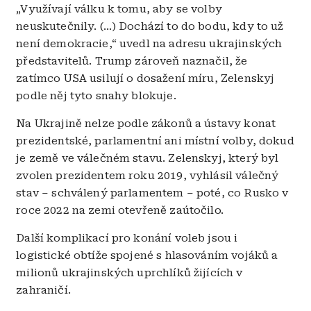
„Využívají válku k tomu, aby se volby
neuskutečnily. (…) Dochází to do bodu, kdy to už
není demokracie,“ uvedl na adresu ukrajinských
představitelů. Trump zároveň naznačil, že
zatímco USA usilují o dosažení míru, Zelenskyj
podle něj tyto snahy blokuje.
Na Ukrajině nelze podle zákonů a ústavy konat
prezidentské, parlamentní ani místní volby, dokud
je země ve válečném stavu. Zelenskyj, který byl
zvolen prezidentem roku 2019, vyhlásil válečný
stav – schválený parlamentem – poté, co Rusko v
roce 2022 na zemi otevřeně zaútočilo.
Další komplikací pro konání voleb jsou i
logistické obtíže spojené s hlasováním vojáků a
milionů ukrajinských uprchlíků žijících v
zahraničí.