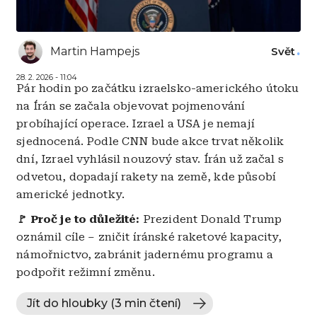
Martin Hampejs
Svět
28. 2. 2026 - 11:04
Pár hodin po začátku izraelsko-amerického útoku
na Írán se začala objevovat pojmenování
probíhající operace. Izrael a USA je nemají
sjednocená. Podle CNN bude akce trvat několik
dní, Izrael vyhlásil nouzový stav. Írán už začal s
odvetou, dopadají rakety na země, kde působí
americké jednotky.
🚩 Proč je to důležité:
Prezident Donald Trump
oznámil cíle – zničit íránské raketové kapacity,
námořnictvo, zabránit jadernému programu a
podpořit režimní změnu.
Jít do hloubky (3 min čtení)