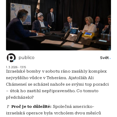
publico
Svět
1. 3. 2026 - 13:15
Izraelské bomby v sobotu ráno zasáhly komplex
nejvyššího vůdce v Teheránu. Ajatolláh Ali
Chámeneí se scházel nahoře se svými top poradci
– útok ho zastihl nepřipraveného. Co tomuto
předcházelo?
🚩
Proč je to důležité:
Společná americko-
izraelská operace byla vrcholem dvou měsíců