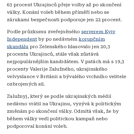
63 procent Ukrajinců přeje volby až po skončení
války. Konání voleb během příměří nebo se
zárukami bezpečnosti podporuje jen 22 procent.
Podle průzkumu zveřejněného
serverem Kyiv
Independent
by po nedávném
korupčním
skandálu
pro Zelenského hlasovalo jen 20,3
procenta Ukrajinců, stále však zůstává
nejpopulárnějším kandidátem. V patách má s 19,3
procenty Valerije Zalužného, ukrajinského
velvyslance v Británii a bývalého vrchního velitele
ozbrojených sil.
Zalužnyj, který se podle ukrajinských médií
nedávno vrátil na Ukrajinu, vyzývá k politickým
změnám po skončení války. Odmítá však, že by
během války vedl politickou kampaň nebo
podporoval konání voleb.