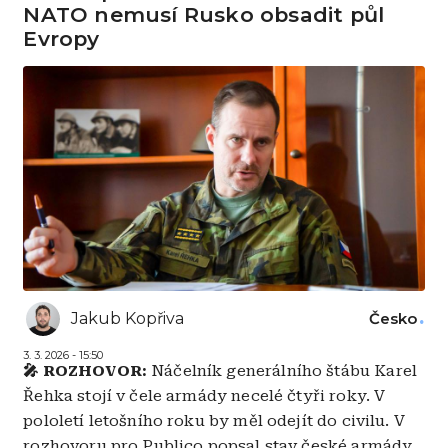
NATO nemusí Rusko obsadit půl
Evropy
Jakub Kopřiva
Česko
3. 3. 2026 - 15:50
🎤 ROZHOVOR:
Náčelník generálního štábu Karel
Řehka stojí v čele armády necelé čtyři roky. V
pololetí letošního roku by měl odejít do civilu. V
rozhovoru pro Publico popsal stav české armády,