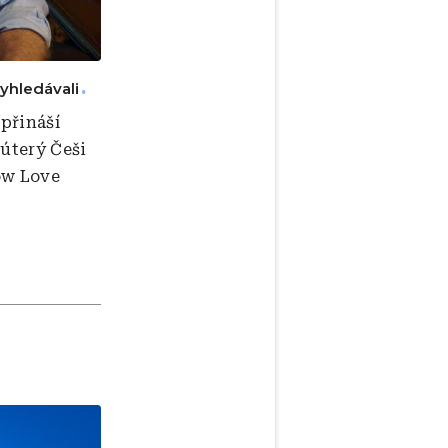
vyhledávali
přináší
 úterý Češi
ow Love
l