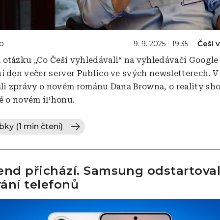
o
Češi 
9. 9. 2025 - 19:35
otázku „Co Češi vyhledávali“ na vyhledávači Google 
í den večer server Publico ve svých newsletterech. V
ali zprávy o novém románu Dana Browna, o reality sh
ké o novém iPhonu.
bky (1 min čtení)
end přichází. Samsung odstartova
ání telefonů