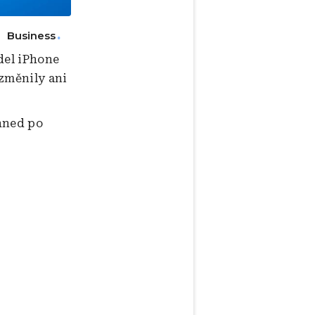
Business
del iPhone
ezměnily ani
hned po