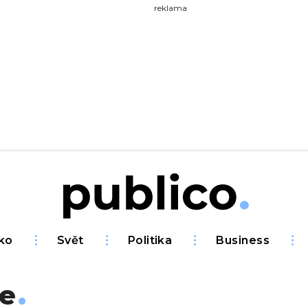
yhledávejte na Publiku
reklama
ko
Svět
Politika
Business
e