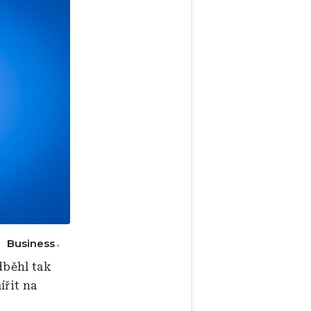
Business
dběhl tak
ířit na