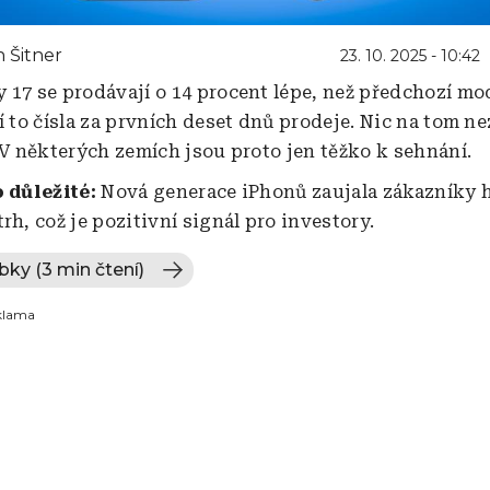
 Šitner
23. 10. 2025 - 10:42
 17 se prodávají o 14 procent lépe, než předchozí mo
í to čísla za prvních deset dnů prodeje. Nic na tom n
. V některých zemích jsou proto jen těžko k sehnání.
o důležité:
Nová generace iPhonů zaujala zákazníky 
rh, což je pozitivní signál pro investory.
bky (3 min čtení)
klama