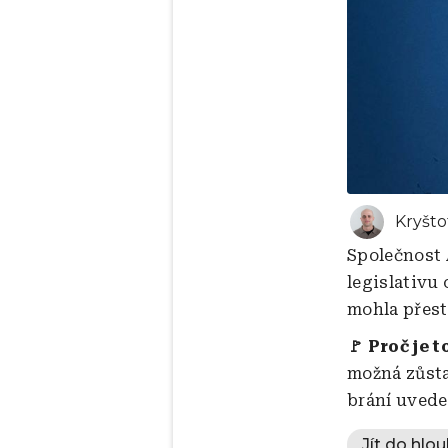
Kryšto
Společnost 
legislativu
mohla přest
🚩 Proč je t
možná zůsta
brání uvede
Jít do hlou