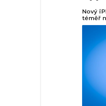
Nový iP
téměř n