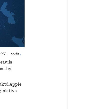
Svět
05:55
ravila
ost by
uktů Apple
gislativa