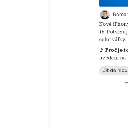
Roman
Nové iPhony
16. Potvrzuj
celní války
🚩 Proč je t
uvedení na t
Jít do hlou
re