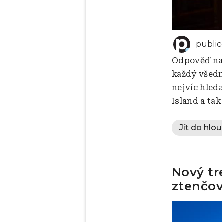
public
Odpověď na 
každý všedn
nejvíc hled
Island a ta
Jít do hlou
Nový tr
ztenčov