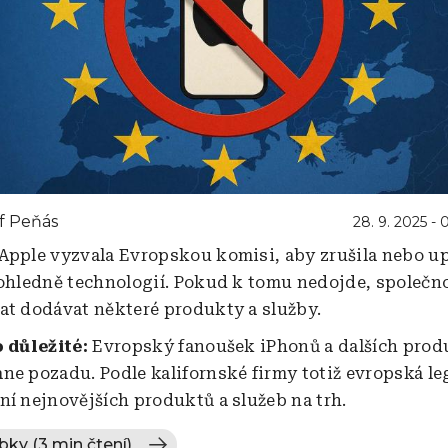
f Peňás
28. 9. 2025 - 
Apple vyzvala Evropskou komisi, aby zrušila nebo up
 ohledně technologií. Pokud k tomu nedojde, společn
at dodávat některé produkty a služby.
o důležité:
Evropský fanoušek iPhonů a dalších prod
ne pozadu. Podle kalifornské firmy totiž evropská le
ní nejnovějších produktů a služeb na trh.
bky (3 min čtení)