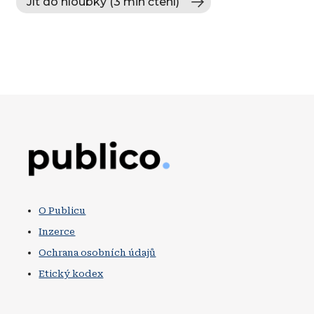
Jít do hloubky (3 min čtení)
Obrázek
O Publicu
Inzerce
Ochrana osobních údajů
Etický kodex