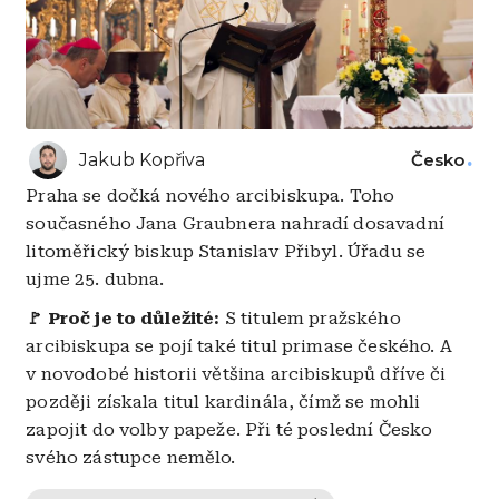
Jakub Kopřiva
Česko
Praha se dočká nového arcibiskupa. Toho
současného Jana Graubnera nahradí dosavadní
litoměřický biskup Stanislav Přibyl. Úřadu se
ujme 25. dubna.
🚩 Proč je to důležité:
S titulem pražského
arcibiskupa se pojí také titul primase českého. A
v novodobé historii většina arcibiskupů dříve či
později získala titul kardinála, čímž se mohli
zapojit do volby papeže. Při té poslední Česko
svého zástupce nemělo.