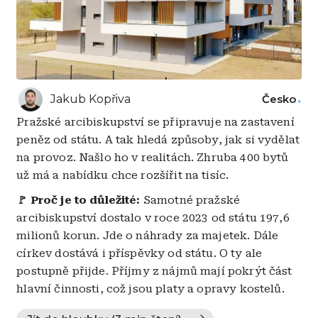
Jakub Kopřiva
Česko
Pražské arcibiskupství se připravuje na zastavení
peněz od státu. A tak hledá způsoby, jak si vydělat
na provoz. Našlo ho v realitách. Zhruba 400 bytů
už má a nabídku chce rozšířit na tisíc.
🚩 Proč je to důležité:
Samotné pražské
arcibiskupství dostalo v roce 2023 od státu 197,6
milionů korun. Jde o náhrady za majetek. Dále
církev dostává i příspěvky od státu. O ty ale
postupně přijde. Příjmy z nájmů mají pokrýt část
hlavní činnosti, což jsou platy a opravy kostelů.