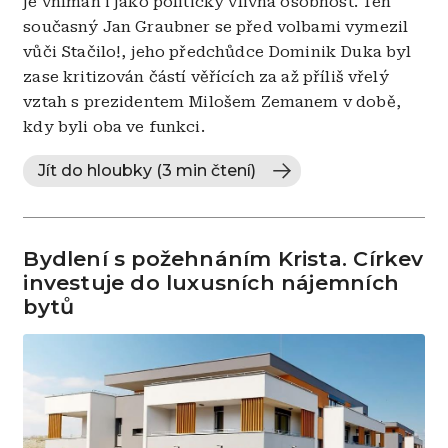
je vnímán i jako politicky vlivná osobnost. Ten
současný Jan Graubner se před volbami vymezil
vůči Stačilo!, jeho předchůdce Dominik Duka byl
zase kritizován částí věřících za až příliš vřelý
vztah s prezidentem Milošem Zemanem v době,
kdy byli oba ve funkci.
Jít do hloubky (3 min čtení)
Bydlení s požehnáním Krista. Církev
investuje do luxusních nájemních
bytů