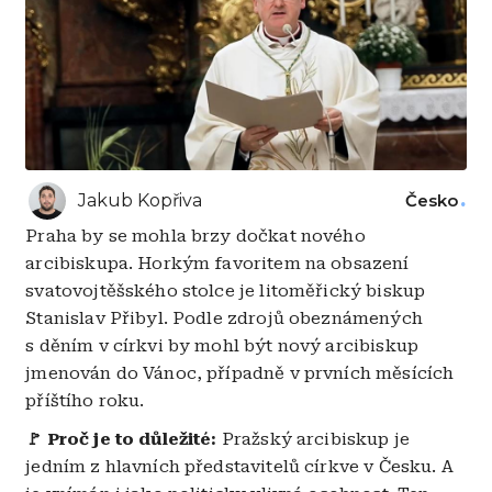
Jakub Kopřiva
Česko
Praha by se mohla brzy dočkat nového
arcibiskupa. Horkým favoritem na obsazení
svatovojtěšského stolce je litoměřický biskup
Stanislav Přibyl. Podle zdrojů obeznámených
s děním v církvi by mohl být nový arcibiskup
jmenován do Vánoc, případně v prvních měsících
příštího roku.
🚩 Proč je to důležité:
Pražský arcibiskup je
jedním z hlavních představitelů církve v Česku. A