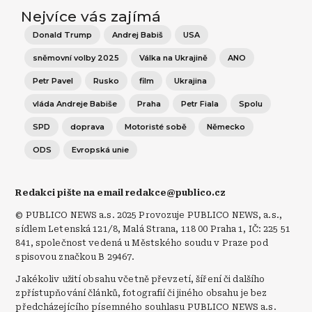
Nejvíce vás zajímá
Donald Trump
Andrej Babiš
USA
sněmovní volby 2025
Válka na Ukrajině
ANO
Petr Pavel
Rusko
film
Ukrajina
vláda Andreje Babiše
Praha
Petr Fiala
Spolu
SPD
doprava
Motoristé sobě
Německo
ODS
Evropská unie
Redakci pište na email redakce@publico.cz
© PUBLICO NEWS a.s. 2025 Provozuje PUBLICO NEWS, a.s.,
sídlem Letenská 121/8, Malá Strana, 118 00 Praha 1, IČ: 225 51
841, společnost vedená u Městského soudu v Praze pod
spisovou značkou B 29467.
Jakékoliv užití obsahu včetně převzetí, šíření či dalšího
zpřístupňování článků, fotografií či jiného obsahu je bez
předcházejícího písemného souhlasu PUBLICO NEWS a.s.