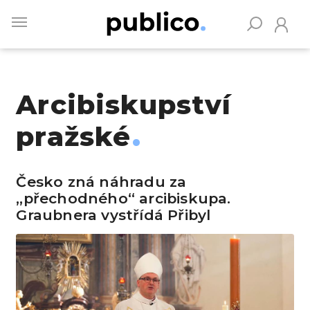
Skip
to
main
content
Arcibiskupství
Vyhledávejte na Publiku
pražské
Česko zná náhradu za
„přechodného“ arcibiskupa.
Graubnera vystřídá Přibyl