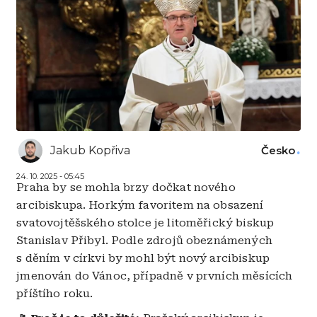
Jakub Kopřiva
Česko
24. 10. 2025 - 05:45
Praha by se mohla brzy dočkat nového
arcibiskupa. Horkým favoritem na obsazení
svatovojtěšského stolce je litoměřický biskup
Stanislav Přibyl. Podle zdrojů obeznámených
s děním v církvi by mohl být nový arcibiskup
jmenován do Vánoc, případně v prvních měsících
příštího roku.