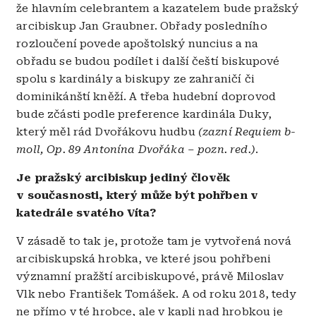
že hlavním celebrantem a kazatelem bude pražský
arcibiskup Jan Graubner. Obřady posledního
rozloučení povede apoštolský nuncius a na
obřadu se budou podílet i další čeští biskupové
spolu s kardinály a biskupy ze zahraničí či
dominikánští kněží. A třeba hudební doprovod
bude zčásti podle preference kardinála Duky,
který měl rád Dvořákovu hudbu
(zazní Requiem b-
moll, Op. 89 Antonína Dvořáka – pozn. red.)
.
Je pražský arcibiskup jediný člověk
v současnosti, který může být pohřben v
katedrále svatého Víta?
V zásadě to tak je, protože tam je vytvořená nová
arcibiskupská hrobka, ve které jsou pohřbeni
významní pražští arcibiskupové, právě Miloslav
Vlk nebo František Tomášek. A od roku 2018, tedy
ne přímo v té hrobce, ale v kapli nad hrobkou je