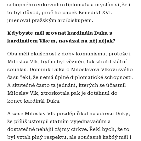
schopného církevního diplomata a myslím si, že i
to byl důvod, proč ho papež Benedikt XVI.
jmenoval pražským arcibiskupem.
Kdybyste měl srovnat kardinála Duku s
kardinálem Vlkem, navázal na něj nějak?
Oba měli zkušenost z doby komunismu, protože i
Miloslav Vlk, byť nebyl vězněn, tak ztratil státní
souhlas. Dominik Duka o Miloslavovi Vlkovi svého
času řekl, že nemá úplně diplomatické schopnosti.
A skutečně často ta jednání, kterých se účastnil
Miloslav Vlk, ztroskotala pak je dotáhnul do
konce kardinál Duka.
A zase Miloslav Vlk později říkal na adresu Duky,
že příliš ustoupil státním vyjednavačům a
dostatečně nehájil zájmy církve.
Řekl bych, že to
byl vztah plný respektu, ale současně každý měl i