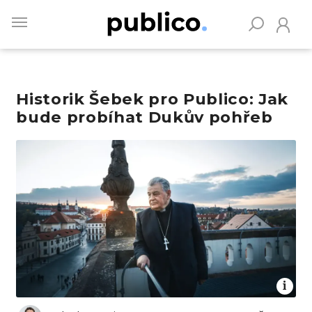
Skip
to
main
content
Historik Šebek pro Publico: Jak
Vyhledávejte na Publiku
bude probíhat Dukův pohřeb
Obrázek