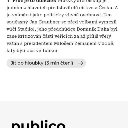
🚩 Proč je to důležité:
Pražský arcibiskup je
jedním z hlavních představitelů církve v Česku. A
je vnímán i jako politicky vlivná osobnost. Ten
současný Jan Graubner se před volbami vymezil
vůči Stačilo!, jeho předchůdce Dominik Duka byl
zase kritizován částí věřících za až příliš vřelý
vztah s prezidentem Milošem Zemanem v době,
kdy byli oba ve funkci.
Jít do hloubky (3 min čtení)
Obrázek