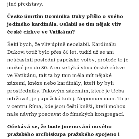
jiné představy.
Česko úmrtím Dominika Duky přišlo o svého
jediného kardinála. Oslabil se tím nějak vliv
české církve ve Vatikánu?
Řekl bych, že vliv úplně neoslabil. Kardinálu
Dukovi totiž bylo přes 80 let, tudíž už se ani
neúčastnil poslední papežské volby, protože to je
možné jen do 80. A co se týká vlivu české církve
ve Vatikánu, tak ta by tam měla mít nějaké
zázemí, kněze nebo kardinály, kteří by byli
prostředníky. Takovým zázemím, které je třeba
udržovat, je papežská kolej. Nepomucenum. Ta je
v centru Říma, kde jsou čeští kněží, kteří mohou
naše návrhy posouvat do římských kongregací.
Očekává se, že bude jmenování nového
pražského arcibiskupa pražského spojeno i