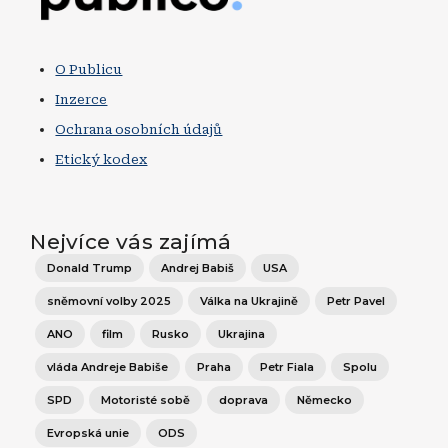
O Publicu
Inzerce
Ochrana osobních údajů
Etický kodex
Nejvíce vás zajímá
Donald Trump
Andrej Babiš
USA
sněmovní volby 2025
Válka na Ukrajině
Petr Pavel
ANO
film
Rusko
Ukrajina
vláda Andreje Babiše
Praha
Petr Fiala
Spolu
SPD
Motoristé sobě
doprava
Německo
Evropská unie
ODS