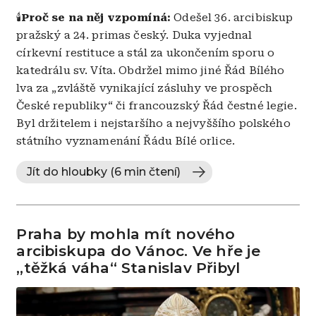
🕯️
Proč se na něj vzpomíná:
Odešel 36. arcibiskup
pražský a 24. primas český. Duka vyjednal
církevní restituce a stál za ukončením sporu o
katedrálu sv. Víta. Obdržel mimo jiné Řád Bílého
lva za „zvláště vynikající zásluhy ve prospěch
České republiky“ či francouzský Řád čestné legie.
Byl držitelem i nejstaršího a nejvyššího polského
státního vyznamenání Řádu Bílé orlice.
Jít do hloubky (6 min čtení)
Praha by mohla mít nového
arcibiskupa do Vánoc. Ve hře je
„těžká váha“ Stanislav Přibyl