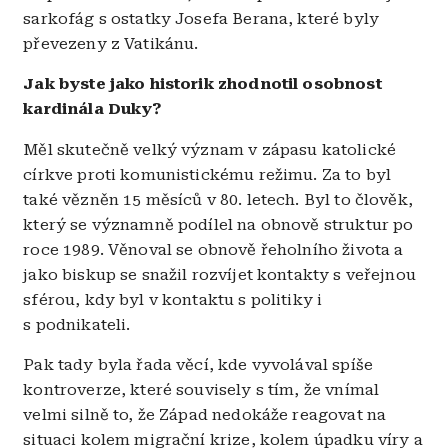
sarkofág s ostatky Josefa Berana, které byly
převezeny z Vatikánu.
Jak byste jako historik zhodnotil osobnost
kardinála Duky?
Měl skutečně velký význam v zápasu katolické
církve proti komunistickému režimu. Za to byl
také vězněn 15 měsíců v 80. letech. Byl to člověk,
který se významně podílel na obnově struktur po
roce 1989. Věnoval se obnově řeholního života a
jako biskup se snažil rozvíjet kontakty s veřejnou
sférou, kdy byl v kontaktu s politiky i
s podnikateli.
Pak tady byla řada věcí, kde vyvolával spíše
kontroverze, které souvisely s tím, že vnímal
velmi silně to, že Západ nedokáže reagovat na
situaci kolem migrační krize, kolem úpadku víry a