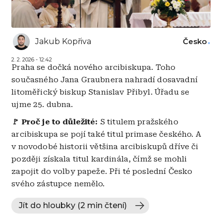
Jakub Kopřiva
Česko
2. 2. 2026 - 12:42
Praha se dočká nového arcibiskupa. Toho
současného Jana Graubnera nahradí dosavadní
litoměřický biskup Stanislav Přibyl. Úřadu se
ujme 25. dubna.
🚩 Proč je to důležité:
S titulem pražského
arcibiskupa se pojí také titul primase českého. A
v novodobé historii většina arcibiskupů dříve či
později získala titul kardinála, čímž se mohli
zapojit do volby papeže. Při té poslední Česko
svého zástupce nemělo.
Jít do hloubky (2 min čtení)