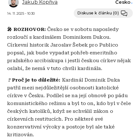
Jakub Kopřiva
Česko
Diskuse k článku
(0)
14. 11. 2025 - 10:30
🎤 ROZHOVOR:
Česko se v sobotu naposledy
rozloučí s kardinálem Dominikem Dukou.
Církevní historik Jaroslav Šebek pro Publico
popsal, jak bude vypadat pohřeb emeritního
pražského arcibiskupa i jestli českou církev nějak
oslabí, že nemá v tuto chvíli kardinála.
🚩
Proč je to důležité:
Kardinál Dominik Duka
patřil mezi nejdůležitější osobnosti katolické
církve v Česku. Podílel se na její obnově po pádu
komunistického režimu a byl to on, kdo byl v čele
českých katolíků, když se schválil zákon o
církevních restitucích. Pro některé své
konzervativní výroky a postoje byl ale také
kritizován.