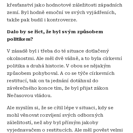
křesťanství jako hodnotové záležitosti západních
zemí. Byl hodně emoční ve svých vyjádřeních,
takže pak budil i kontroverze.
Dalo by se říct, že byl svým způsobem
politikem?
V zásadě byl i třeba do té situace dotlačený
okolnostmi. Ale měl dvě vášně, a to byla církevní
politika a druhá historie. V obou se nějakým
způsobem pohyboval. A co se týče církevních
restitucí, tak on ta jednání dotáhnul do
závěrečného konce tím, že byl přijat zákon
Nečasovou vládou.
Ale myslím si, že se cítil lépe v situaci, kdy se
mohl věnovat rozvíjení svých odborných
záležitostí, než aby byl přímým jakoby
vyjednavačem o restitucích. Ale měl pověst velmi