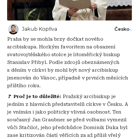
Jakub Kopřiva
Česko
Praha by se mohla brzy dočkat nového
arcibiskupa. Horkým favoritem na obsazení
svatovojtěšského stolce je litoměřický biskup
Stanislav Přibyl. Podle zdrojů obeznámených
s děním v církvi by mohl být nový arcibiskup
jmenován do Vánoc, případně v prvních měsících
příštího roku.
🚩 Proč je to důležité:
Pražský arcibiskup je
jedním z hlavních představitelů církve v Česku. A
je vnímán i jako politicky vlivná osobnost. Ten
současný Jan Graubner se před volbami vymezil
vůči Stačilo!, jeho předchůdce Dominik Duka byl
zase kritizován částí věřících za až příliš vřelý