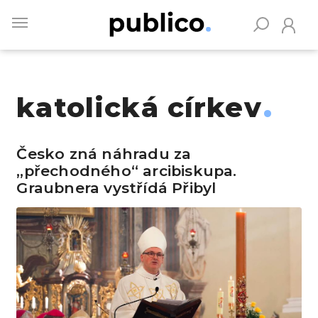
Skip
to
main
content
katolická církev
Vyhledávejte na Publiku
Česko zná náhradu za
„přechodného“ arcibiskupa.
Graubnera vystřídá Přibyl