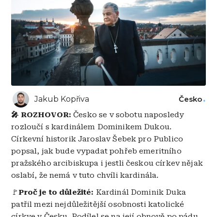
Jakub Kopřiva
Česko
🎤 ROZHOVOR:
Česko se v sobotu naposledy
rozloučí s kardinálem Dominikem Dukou.
Církevní historik Jaroslav Šebek pro Publico
popsal, jak bude vypadat pohřeb emeritního
pražského arcibiskupa i jestli českou církev nějak
oslabí, že nemá v tuto chvíli kardinála.
🚩
Proč je to důležité:
Kardinál Dominik Duka
patřil mezi nejdůležitější osobnosti katolické
církve v Česku. Podílel se na její obnově po pádu