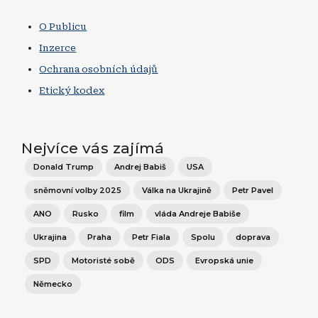
O Publicu
Inzerce
Ochrana osobních údajů
Etický kodex
Nejvíce vás zajímá
Donald Trump
Andrej Babiš
USA
sněmovní volby 2025
Válka na Ukrajině
Petr Pavel
ANO
Rusko
film
vláda Andreje Babiše
Ukrajina
Praha
Petr Fiala
Spolu
doprava
SPD
Motoristé sobě
ODS
Evropská unie
Německo