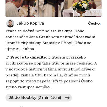
Jakub Kopřiva
Česko
Praha se dočká nového arcibiskupa. Toho
současného Jana Graubnera nahradí dosavadní
litoměřický biskup Stanislav Přibyl. Úřadu se
ujme 25. dubna.
🚩 Proč je to důležité:
S titulem pražského
arcibiskupa se pojí také titul primase českého. A
v novodobé historii většina arcibiskupů dříve či
později získala titul kardinála, čímž se mohli
zapojit do volby papeže. Při té poslední Česko
svého zástupce nemělo.
Jít do hloubky (2 min čtení)