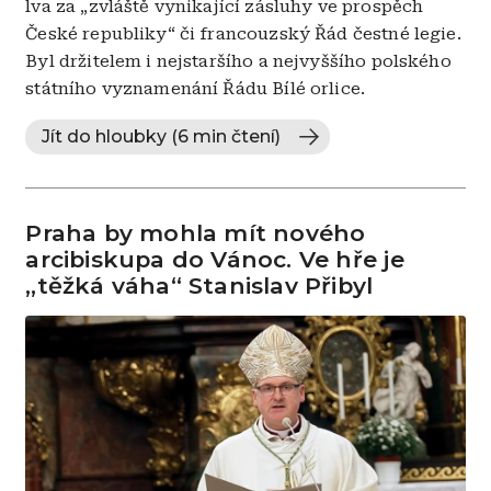
lva za „zvláště vynikající zásluhy ve prospěch
České republiky“ či francouzský Řád čestné legie.
Byl držitelem i nejstaršího a nejvyššího polského
státního vyznamenání Řádu Bílé orlice.
Jít do hloubky (6 min čtení)
Praha by mohla mít nového
arcibiskupa do Vánoc. Ve hře je
„těžká váha“ Stanislav Přibyl