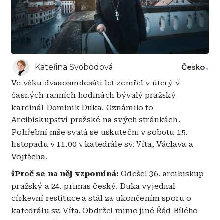
Kateřina Svobodová
Česko
Ve věku dvaaosmdesáti let zemřel v úterý v
časných ranních hodinách bývalý pražský
kardinál Dominik Duka. Oznámilo to
Arcibiskupství pražské na svých stránkách.
Pohřební mše svatá se uskuteční v sobotu 15.
listopadu v 11.00 v katedrále sv. Víta, Václava a
Vojtěcha.
🕯️
Proč se na něj vzpomíná:
Odešel 36. arcibiskup
pražský a 24. primas český. Duka vyjednal
církevní restituce a stál za ukončením sporu o
katedrálu sv. Víta. Obdržel mimo jiné Řád Bílého