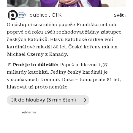
publico
ČTK
Svět
O nástupci zesnulého papeže Františka nebude
poprvé od roku 1963 rozhodovat žádný zástupce
českých katolíků. Hlavu katolické církve volí
kardinálové mladší 80 let. České kořeny má jen
Michael Czerny z Kanady.
🚩 Proč je to důležité:
Papež je hlavou 1,37
miliardy katolíků. Jediný český kardinál je
v současnosti Dominik Duka – tomu je ale 81 let,
hlasovat už proto nemůže.
Jít do hloubky (3 min čtení)
reklama