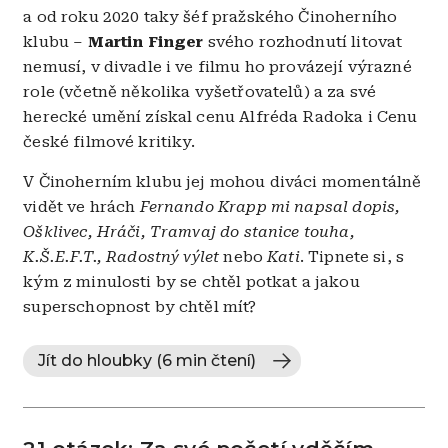
a od roku 2020 taky šéf pražského Činoherního
klubu –
Martin Finger
svého rozhodnutí litovat
nemusí, v divadle i ve filmu ho provázejí výrazné
role (včetně několika vyšetřovatelů) a za své
herecké umění získal cenu Alfréda Radoka i Cenu
české filmové kritiky.
V Činoherním klubu jej mohou diváci momentálně
vidět ve hrách
Fernando Krapp mi napsal dopis,
Ošklivec, Hráči, Tramvaj do stanice touha,
K.Š.E.F.T., Radostný výlet
nebo
Kati
. Tipnete si, s
kým z minulosti by se chtěl potkat a jakou
superschopnost by chtěl mít?
Jít do hloubky (6 min čtení)