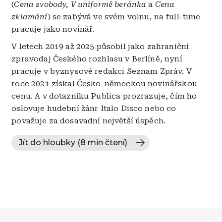
(
Cena svobody, V uniformě beránka
a
Cena
zklamání
)
se zabývá ve svém volnu, na full-time
pracuje jako novinář.
V letech 2019 až 2025 působil jako zahraniční
zpravodaj Českého rozhlasu v Berlíně, nyní
pracuje v byznysové redakci Seznam Zpráv. V
roce 2021 získal Česko-německou novinářskou
cenu. A v dotazníku Publica prozrazuje, čím ho
oslovuje hudební žánr Italo Disco nebo co
považuje za dosavadní největší úspěch.
Jít do hloubky (8 min čtení)