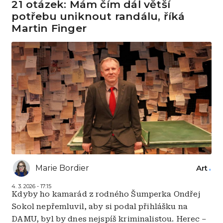
21 otázek: Mám čím dál větší
potřebu uniknout randálu, říká
Martin Finger
Marie Bordier
Art
4. 3. 2026 - 17:15
Kdyby ho kamarád z rodného Šumperka Ondřej
Sokol nepřemluvil, aby si podal přihlášku na
DAMU, byl by dnes nejspíš kriminalistou. Herec –