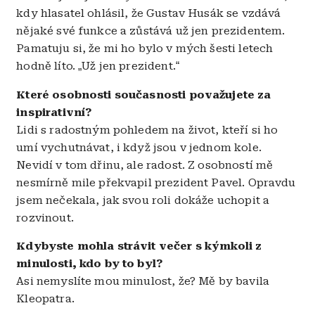
kdy hlasatel ohlásil, že Gustav Husák se vzdává
nějaké své funkce a zůstává už jen prezidentem.
Pamatuju si, že mi ho bylo v mých šesti letech
hodně líto.
„
Už jen prezident.
“
Které osobnosti současnosti považujete za
inspirativní?
Lidi s radostným pohledem na život, kteří si ho
umí vychutnávat, i když jsou v jednom kole.
Nevidí v tom dřinu, ale radost. Z osobností mě
nesmírně mile překvapil prezident Pavel. Opravdu
jsem nečekala, jak svou roli dokáže uchopit a
rozvinout.
Kdybyste mohla strávit večer s kýmkoli z
minulosti, kdo by to byl?
Asi nemyslíte mou minulost, že? Mě by bavila
Kleopatra.