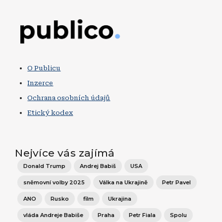
Obrázek
O Publicu
Inzerce
Ochrana osobních údajů
Etický kodex
Nejvíce vás zajímá
Donald Trump
Andrej Babiš
USA
sněmovní volby 2025
Válka na Ukrajině
Petr Pavel
ANO
Rusko
film
Ukrajina
vláda Andreje Babiše
Praha
Petr Fiala
Spolu