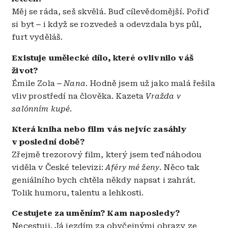
Měj se ráda, seš skvělá. Buď cílevědomější. Pořiď
si byt
–
i když se rozvedeš a odevzdala bys půl,
furt vyděláš.
Existuje umělecké dílo, které ovlivnilo váš
život?
Émile Zola
–
Nana
. Hodně jsem už jako malá řešila
vliv prostředí na člověka. Kazeta
Vražda v
salónním kupé
.
Která kniha nebo film vás nejvíc zasáhly
v poslední době?
Zřejmě trezorový film, který jsem teď náhodou
viděla v České televizi:
Aféry mé ženy
. Něco tak
geniálního bych chtěla někdy napsat i zahrát.
Tolik humoru, talentu a lehkosti.
Cestujete za uměním? Kam naposledy?
Necestuji. Já jezdím za obyčejnými obrazy ze