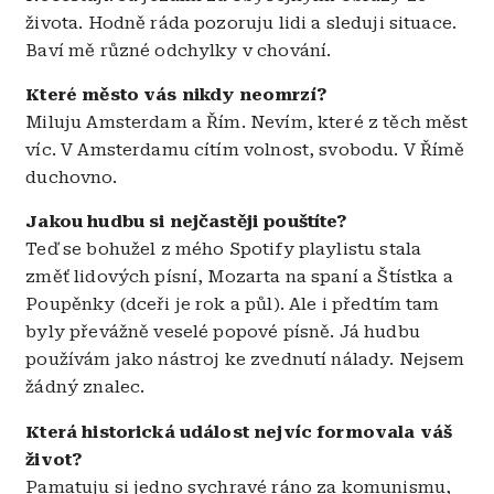
života. Hodně ráda pozoruju lidi a sleduji situace.
Baví mě různé odchylky v chování.
Které město vás nikdy neomrzí?
Miluju Amsterdam a Řím. Nevím, které z těch měst
víc. V Amsterdamu cítím volnost, svobodu. V Římě
duchovno.
Jakou hudbu si nejčastěji pouštíte?
Teď se bohužel z mého Spotify playlistu stala
změť lidových písní, Mozarta na spaní a Štístka a
Poupěnky (dceři je rok a půl). Ale i předtím tam
byly převážně veselé popové písně. Já hudbu
používám jako nástroj ke zvednutí nálady. Nejsem
žádný znalec.
Která historická událost nejvíc formovala váš
život?
Pamatuju si jedno sychravé ráno za komunismu,