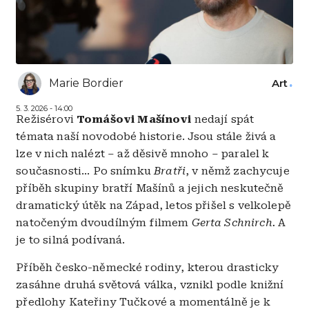
Marie Bordier
Art
5. 3. 2026 - 14:00
Režisérovi
Tomášovi Mašínovi
nedají spát
témata naší novodobé historie. Jsou stále živá a
lze v nich nalézt
–
až děsivě mnoho
–
paralel k
současnosti... Po snímku
Bratři
, v němž zachycuje
příběh skupiny bratří Mašínů a jejich neskutečně
dramatický útěk na Západ, letos přišel s velkolepě
natočeným dvoudílným filmem
Gerta Schnirch.
A
je to silná podívaná.
Příběh česko-německé rodiny, kterou drasticky
zasáhne druhá světová válka, vznikl podle knižní
předlohy Kateřiny Tučkové a momentálně je k