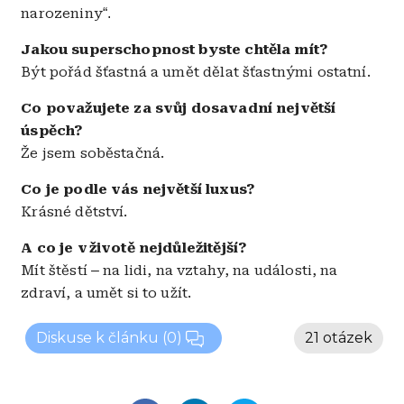
narozeniny
“.
Jakou superschopnost byste chtěla mít?
Být pořád šťastná a umět dělat šťastnými ostatní.
Co považujete za svůj dosavadní největší
úspěch?
Že jsem soběstačná.
Co je podle vás největší luxus?
Krásné dětství.
A co je v životě nejdůležitější?
Mít štěstí
–
na lidi, na vztahy, na události, na
zdraví, a umět si to užít.
Diskuse k článku
(0)
21 otázek