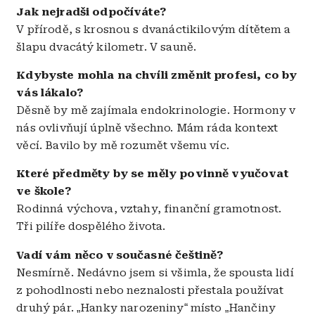
Jak nejradši odpočíváte?
V přírodě, s krosnou s dvanáctikilovým dítětem a
šlapu dvacátý kilometr. V sauně.
Kdybyste mohla na chvíli změnit profesi, co by
vás lákalo?
Děsně by mě zajímala endokrinologie. Hormony v
nás ovlivňují úplně všechno. Mám ráda kontext
věcí. Bavilo by mě rozumět všemu víc.
Které předměty by se měly povinně vyučovat
ve škole?
Rodinná výchova, vztahy, finanční gramotnost.
Tři pilíře dospělého života.
Vadí vám něco v současné češtině?
Nesmírně. Nedávno jsem si všimla, že spousta lidí
z pohodlnosti nebo neznalosti přestala používat
druhý pár.
„
Hanky narozeniny
“
místo
„
Hančiny