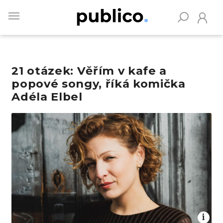
Skip
to
main
content
21 otázek: Věřím v kafe a
Vyhledávejte na Publiku
popové songy, říká komička
Adéla Elbel
Obrázek