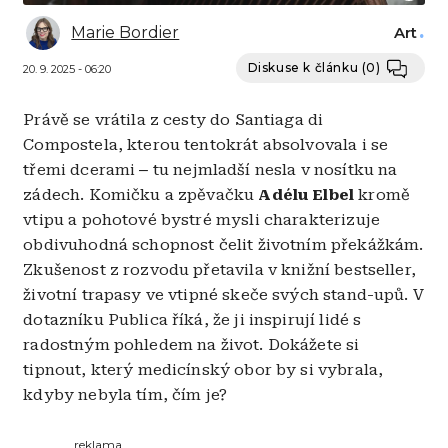
Marie Bordier
Art
Diskuse k článku
(0)
20. 9. 2025 - 06:20
Právě se vrátila z cesty do Santiaga di
Compostela, kterou tentokrát absolvovala i se
třemi dcerami
–
tu nejmladší nesla v nosítku na
zádech. Komičku a zpěvačku
Adélu Elbel
kromě
vtipu a pohotové bystré mysli charakterizuje
obdivuhodná schopnost čelit životním překážkám.
Zkušenost z rozvodu přetavila v knižní bestseller,
životní trapasy ve vtipné skeče svých stand-upů. V
dotazníku Publica říká, že ji inspirují lidé s
radostným pohledem na život. Dokážete si
tipnout, který medicínský obor by si vybrala,
kdyby nebyla tím, čím je?
reklama