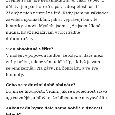
Zřejmě zdají, ale nepamatuju si je. Jako vůbec. Z
dětství jen pár hororů a pak z dospělosti asi tři.
Žádný z nich nestojí za řeč. Vždy jsem na základce
záviděla spolužákům, jak si vyprávějí barvité
historky z noci. Myslela jsem si, že jsem šíleně
nudná, když nezažívám v noci žádné
dobrodružství.
V co absolutně věříte?
V naději, v popovou hudbu, že když si dáte mezi
zuby tužku, tak se vám udělá líp, i když je vám
sebemizerněji. Na kávu, na čokoládu a ve své
hodnoty.
Čeho se v dnešní době obáváte?
Bojím se hlouposti. Vidím, jak se společnost stává
agresivnější, a blbý je, že blbému nic nevysvětlíte.
Jakou radu byste dala sama sobě ve dvaceti
letech?