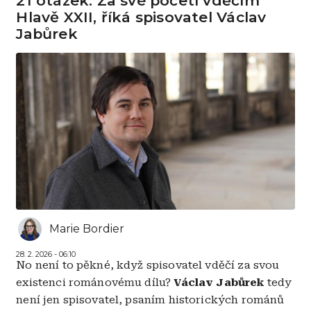
21 otázek: Za své početí vděčím
Hlavě XXII, říká spisovatel Václav
Jabůrek
Marie Bordier
28. 2. 2026 - 06:10
No není to pěkné, když spisovatel vděčí za svou
existenci románovému dílu?
Václav Jabůrek
tedy
není jen spisovatel, psaním historických románů