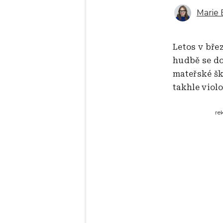
Marie 
Letos v bře
hudbě se do
mateřské ško
takhle viol
re