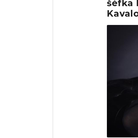
šéfka
Kaval
Obrázek