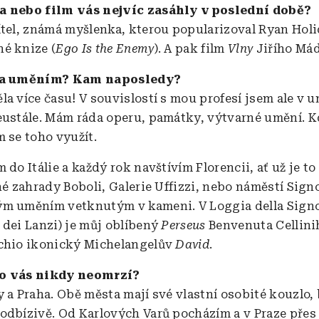
a nebo film vás nejvíc zasáhly v poslední době?
ítel, známá myšlenka, kterou popularizoval Ryan Holi
é knize (
Ego Is the Enemy
). A pak film
Vlny
Jiřího Mád
 za uměním? Kam naposledy?
la více času! V souvislostí s mou profesí jsem ale v
eustále. Mám ráda operu, památky, výtvarné umění. 
m se toho využít.
 do Itálie a každý rok navštívím Florencii, ať už je to
né zahrady Boboli, Galerie Uffizzi, nebo náměstí Sign
m uměním vetknutým v kameni. V Loggia della Sign
 dei Lanzi) je můj oblíbený
Perseus
Benvenuta Cellinih
chio ikonický Michelangelův
David
.
o vás nikdy neomrzí?
 a Praha. Obě města mají své vlastní osobité kouzlo, 
odbízivě. Od Karlových Varů pocházím a v Praze přes t