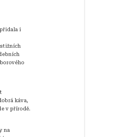
přidala i
stižních
udebních
ioborového
t
dobrá káva,
e v přírodě.
y na