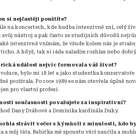
u si nejčastěji pouštíte?
le na koncertech, kde hudba intenzivně zní, celý živ
svůj nástroj a pak často ze studijních důvodů nejrů
aké intenzivně vnímám, že všude kolem nás je strašn
 ticho. A když, tak si ráda naladím rozhlas nebo dobrý
orická událost nejvíc formovala váš život?
voluce, bylo mi 18 let a jako studentka konzervatoře
dně prožívala. Po roce 1989 se nám otevřela úplně nov
jen pro vlastní profesi.
nosti současnosti považujete za inspirativní?
hod Dany Drábové a Dominika kardinála Duky.
ohla strávit večer s kýmkoli z minulosti, kdo by
a a můj táta. Babička mě spoustu věcí naučila a mohla