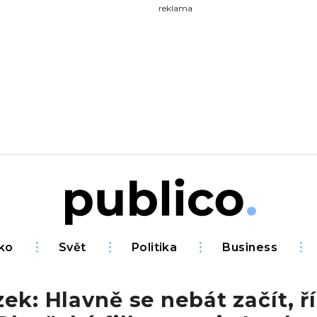
yhledávejte na Publiku
reklama
ko
Svět
Politika
Business
zek: Hlavně se nebát začít, ř