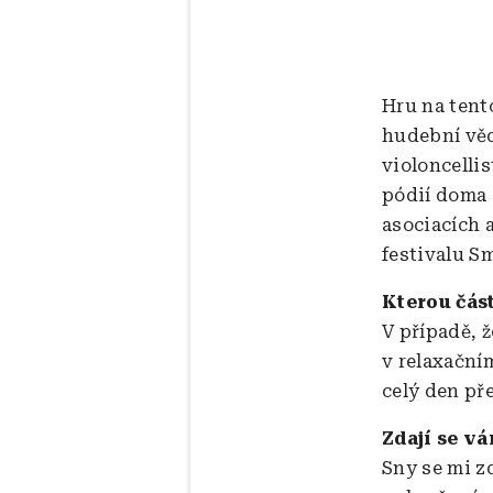
Hru na tent
hudební věd
violoncelli
pódií doma 
asociacích 
festivalu S
Kterou čás
V případě, 
v relaxační
celý den př
Zdají se v
Sny se mi z