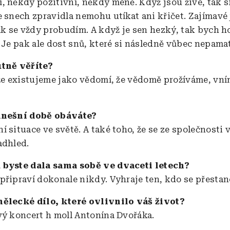
, někdy pozitivní, někdy méně. Když jsou živé, tak si
e snech zpravidla nemohu utíkat ani křičet. Zajímavé 
tak se vždy probudím. A když je sen hezký, tak bych h
. Je pak ale dost snů, které si následně vůbec nepamat
utně věříte?
 že existujeme jako vědomí, že vědomě prožíváme, vní
dnešní době obáváte?
 situace ve světě. A také toho, že se ze společnosti 
adhled.
 byste dala sama sobě ve dvaceti letech?
připraví dokonale nikdy. Vyhraje ten, kdo se přestane
mělecké dílo, které ovlivnilo váš život?
vý koncert h moll Antonína Dvořáka.