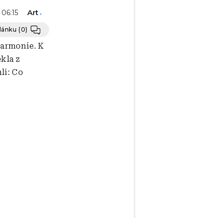
Art
- 06:15
článku
(0)
lharmonie. K
kla z
li: Co