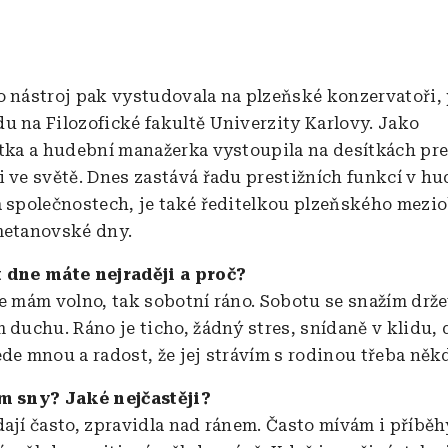
o nástroj pak vystudovala na plzeňské konzervatoři, 
u na Filozofické fakultě Univerzity Karlovy. Jako
stka a hudební manažerka vystoupila na desítkách pre
i ve světě. Dnes zastává řadu prestižních funkcí v h
a společnostech, je také ředitelkou plzeňského mez
metanovské dny.
t dne máte nejraději a proč?
že mám volno, tak sobotní ráno. Sobotu se snažím drže
m duchu. Ráno je ticho, žádný stres, snídaně v klidu, 
ede mnou a radost, že jej strávím s rodinou třeba někd
ám sny? Jaké nejčastěji?
dají často, zpravidla nad ránem. Často mívám i příběh