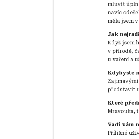
mluvit úpln
navíc odeše
měla jsem v
Jak nejrad
Když jsem h
v přírodě, 
u vaření a 
Kdybyste m
Zajímavými 
představit 
Které před
Mravouka, te
Vadí vám n
Přílišné uží