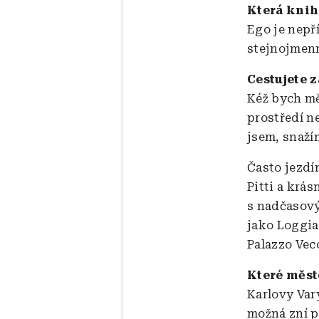
Která knih
Ego je nepř
stejnojmenn
Cestujete
Kéž bych mě
prostředí n
jsem, snaží
Často jezdím
Pitti a krás
s nadčasový
jako Loggia
Palazzo Vec
Které měst
Karlovy Vary
možná zní p