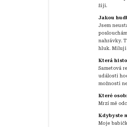
žiji.
Jakou hudb
Jsem neustá
poslouchám 
nahrávky. T
hluk. Miluji
Která hist
Sametová re
události ho
možnosti ne
Které osob
Mrzí mě odc
Kdybyste m
Moje babičk