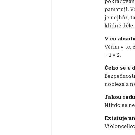
pokračování
pamatuji. V
je nejhůř, 
klidně déle
V co absol
Věřím v to,
+ 1 = 2.
Čeho se v 
Bezpečnostní
noblesa a n
Jakou radu
Nikdo se ne
Existuje u
Violoncello