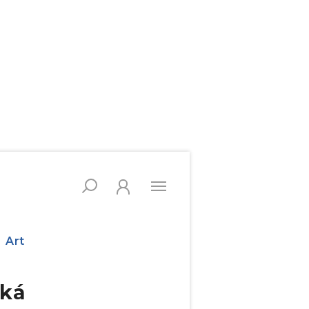
Art
íká