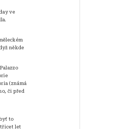
day ve
la.
 uměleckém
Když někde
 Palazzo
orie
oria (známá
o, či před
byť to
řicet let