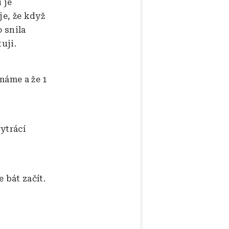
 je
je, že když
o snila
uji.
máme a že 1
vytrácí
 bát začít.