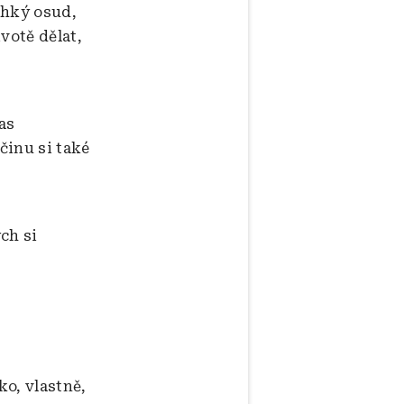
lehký osud,
votě dělat,
as
činu si také
?
ch si
ko, vlastně,