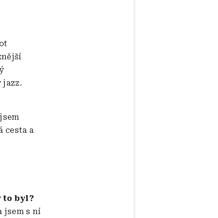
ot
znější
ý
 jazz.
 jsem
á cesta a
 to byl?
 jsem s ní