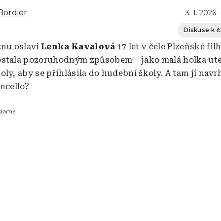
Bordier
3. 1. 2026 
Diskuse k 
znu oslaví
Lenka Kavalová
17 let v čele Plzeňské fi
stala pozoruhodným způsobem – jako malá holka ute
ly, aby se přihlásila do hudební školy. A tam jí navrh
oncello?
klama