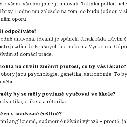
ě o všem. Všichni jsme ji milovali. Tatínka potkal ne
l brzy. Hodně mu záleželo na tom, co budu jednou v ži
 něm oporu.
ši odpočíváte?
odně unavená, ideální je spánek. Jinak ráda trávím č
často jezdím do Krušných hor nebo na Vysočinu. Odpo
užívám si domácí práce.
ohla na chvíli změnit profesi, co by vás lákalo
obory jsou psychologie, genetika, astronomie. To by
uměla.
měty by se měly povinně vyučovat ve škole?
dy etika, etiketa a rétorika.
ěco v současné češtině?
vání anglicismů, nadměrné užívání výrazů – prostě, ja