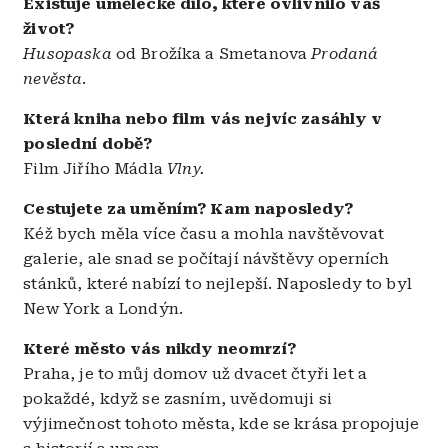
Existuje umělecké dílo, které ovlivnilo váš
život?
Husopaska
od Brožíka a Smetanova
Prodaná
nevěsta
.
Která kniha nebo film vás nejvíc zasáhly v
poslední době?
Film Jiřího Mádla
Vlny.
Cestujete za uměním? Kam naposledy?
Kéž bych měla více času a mohla navštěvovat
galerie, ale snad se počítají návštěvy operních
stánků, které nabízí to nejlepší. Naposledy to byl
New York a Londýn.
Které město vás nikdy neomrzí?
Praha, je to můj domov už dvacet čtyři let a
pokaždé, když se zasním, uvědomuji si
výjimečnost tohoto města, kde se krása propojuje