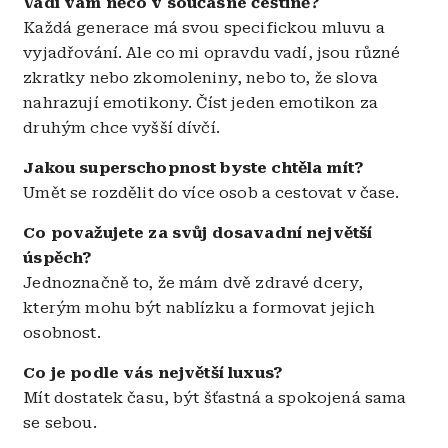
Vadí vám něco v současné češtině?
Každá generace má svou specifickou mluvu a
vyjadřování. Ale co mi opravdu vadí, jsou různé
zkratky nebo zkomoleniny, nebo to, že slova
nahrazují emotikony. Číst jeden emotikon za
druhým chce vyšší dívčí.
Jakou superschopnost byste chtěla mít?
Umět se rozdělit do více osob a cestovat v čase.
Co považujete za svůj dosavadní největší
úspěch?
Jednoznačně to, že mám dvě zdravé dcery,
kterým mohu být nablízku a formovat jejich
osobnost.
Co je podle vás největší luxus?
Mít dostatek času, být šťastná a spokojená sama
se sebou.