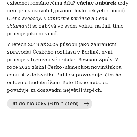
existenci románovému dílu?
Václav Jabůrek
tedy
není jen spisovatel, psaním historických románů
(
Cena svobody, V uniformě beránka
a
Cena
zklamání
)
se zabývá ve svém volnu, na full-time
pracuje jako novinář.
V letech 2019 až 2025 působil jako zahraniční
zpravodaj Českého rozhlasu v Berlíně, nyní
pracuje v byznysové redakci Seznam Zpráv. V
roce 2021 získal Česko-německou novinářskou
cenu. A v dotazníku Publica prozrazuje, čím ho
oslovuje hudební žánr Italo Disco nebo co
považuje za dosavadní největší úspěch.
Jít do hloubky (8 min čtení)