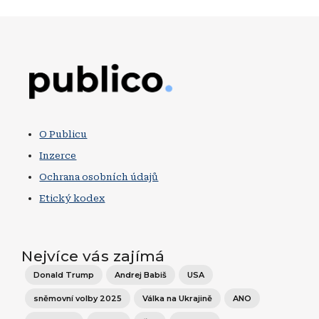
Obrázek
O Publicu
Inzerce
Ochrana osobních údajů
Etický kodex
Nejvíce vás zajímá
Donald Trump
Andrej Babiš
USA
sněmovní volby 2025
Válka na Ukrajině
ANO