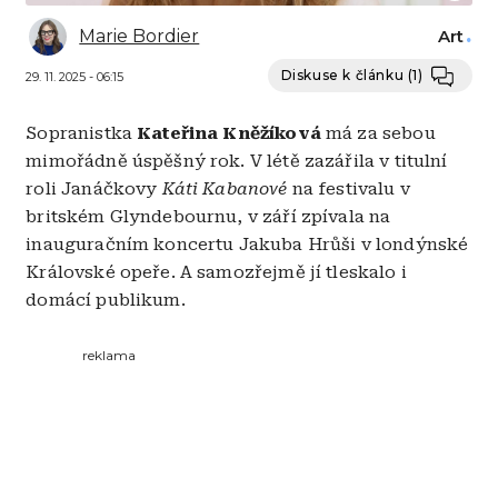
Marie Bordier
Art
Diskuse k článku
(1)
29. 11. 2025 - 06:15
Sopranistka
Kateřina Kněžíková
má za sebou
mimořádně úspěšný rok. V létě zazářila v titulní
roli Janáčkovy
Káti Kabanové
na festivalu v
britském Glyndebournu, v září zpívala na
inauguračním koncertu Jakuba Hrůši v londýnské
Královské opeře. A samozřejmě jí tleskalo i
domácí publikum.
reklama