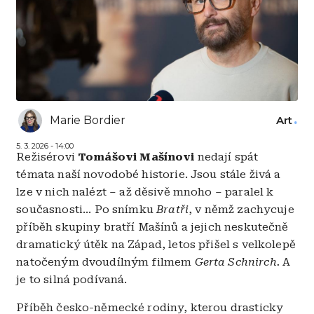
Marie Bordier
Art
5. 3. 2026 - 14:00
Režisérovi
Tomášovi Mašínovi
nedají spát
témata naší novodobé historie. Jsou stále živá a
lze v nich nalézt
–
až děsivě mnoho
–
paralel k
současnosti... Po snímku
Bratři
, v němž zachycuje
příběh skupiny bratří Mašínů a jejich neskutečně
dramatický útěk na Západ, letos přišel s velkolepě
natočeným dvoudílným filmem
Gerta Schnirch.
A
je to silná podívaná.
Příběh česko-německé rodiny, kterou drasticky