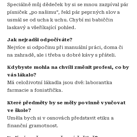
Speciálně můj dědeček by si se mnou zazpíval pár
písniček „po našimu“, řekl pár peprných slov a
usmál se od ucha k uchu. Chybí mi babiččin
laskavý a všeříkající pohled.
Jak nejradši odpočíváte?
Nejvíce si odpočinu při manuální práci, doma či
na zahradě, ale i třeba u dobré kávy s přáteli.
Kdybyste mohla na chvíli změnit profesi, co by
vás lákalo?
Má celoživotní lákadla jsou dvě: laborantka
farmacie a foniatřička.
Které předměty by se měly povinně vyučovat
ve škole?
Uměla bych si v osnovách představit etiku a
finanční gramotnost.