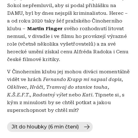
Sokol nepřemluvil, aby si podal přihlášku na
DAMU, byl by dnes nejspíš kriminalistou. Herec –
a od roku 2020 taky šéf pražského Činoherního
klubu –
Martin Finger
svého rozhodnutí litovat
nemusí, v divadle i ve filmu ho provázejí výrazné
role (včetně několika vyšetřovatelů) a za své
herecké umění získal cenu Alfréda Radoka i Cenu
české filmové kritiky.
V Činoherním klubu jej mohou diváci momentálně
vidět ve hrách
Fernando Krapp mi napsal dopis,
Ošklivec, Hráči, Tramvaj do stanice touha,
K.Š.E.F.T., Radostný výlet
nebo
Kati
. Tipnete si, s
kým z minulosti by se chtěl potkat a jakou
superschopnost by chtěl mít?
Jít do hloubky (6 min čtení)