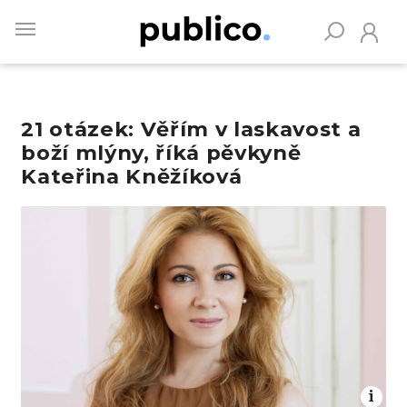
Skip
to
main
content
21 otázek: Věřím v laskavost a
Vyhledávejte na Publiku
boží mlýny, říká pěvkyně
Kateřina Kněžíková
Obrázek