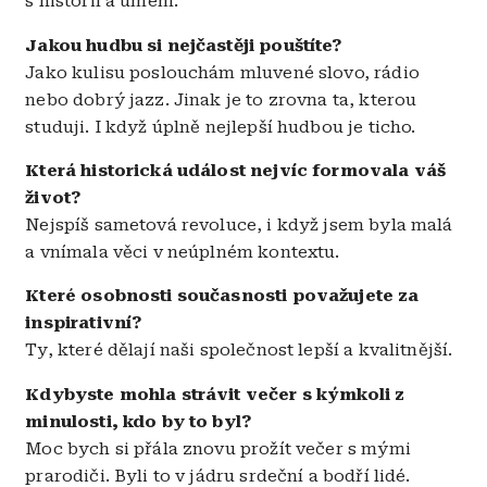
s historií a umem.
Jakou hudbu si nejčastěji pouštíte?
Jako kulisu poslouchám mluvené slovo, rádio
nebo dobrý jazz. Jinak je to zrovna ta, kterou
studuji. I když úplně nejlepší hudbou je ticho.
Která historická událost nejvíc formovala váš
život?
Nejspíš sametová revoluce, i když jsem byla malá
a vnímala věci v neúplném kontextu.
Které osobnosti současnosti považujete za
inspirativní?
Ty, které dělají naši společnost lepší a kvalitnější.
Kdybyste mohla strávit večer s kýmkoli z
minulosti, kdo by to byl?
Moc bych si přála znovu prožít večer s mými
prarodiči. Byli to v jádru srdeční a bodří lidé.