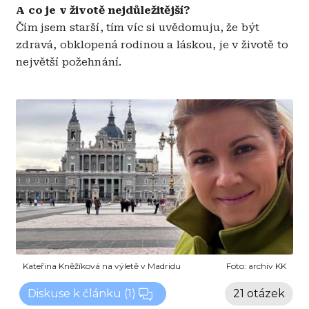
A co je v životě nejdůležitější?
Čím jsem starší, tím víc si uvědomuju, že být
zdravá, obklopená rodinou a láskou, je v životě to
největší požehnání.
Obrázek
Kateřina Kněžíková na výletě v Madridu
Foto:
archiv KK
Diskuse k článku
(1)
21 otázek