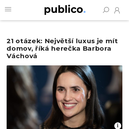
Skip
to
main
content
21 otázek: Největší luxus je mít
Vyhledávejte na Publiku
domov, říká herečka Barbora
Váchová
Obrázek