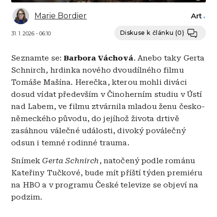
Marie Bordier
Art
Diskuse k článku
(0)
31. 1. 2026 - 06:10
Seznamte se:
Barbora Váchová
. Anebo taky Gerta
Schnirch
,
hrdinka nového dvoudílného filmu
Tomáše Mašína. Herečka, kterou mohli diváci
dosud vídat především v Činoherním studiu v Ústí
nad Labem, ve filmu ztvárnila mladou ženu česko-
německého původu, do jejíhož života drtivě
zasáhnou válečné události, divoký poválečný
odsun i temné rodinné trauma.
Snímek
Gerta Schnirch
, natočený podle románu
Kateřiny Tučkové, bude mít příští týden premiéru
na HBO a v programu České televize se objeví na
podzim.