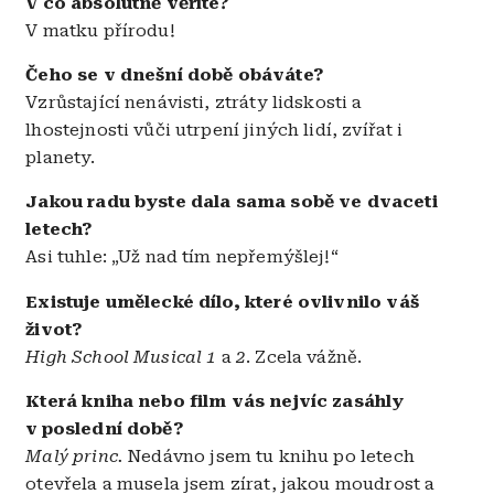
V co absolutně věříte?
V matku přírodu!
Čeho se v dnešní době obáváte?
Vzrůstající nenávisti, ztráty lidskosti a
lhostejnosti vůči utrpení jiných lidí, zvířat i
planety.
Jakou radu byste dala sama sobě ve dvaceti
letech?
Asi tuhle: „Už nad tím nepřemýšlej!“
Existuje umělecké dílo, které ovlivnilo váš
život?
High School Musical 1
a
2
. Zcela vážně.
Která kniha nebo film vás nejvíc zasáhly
v poslední době?
Malý princ.
Nedávno jsem tu knihu po letech
otevřela a musela jsem zírat, jakou moudrost a