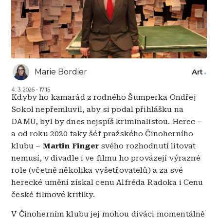
Marie Bordier
Art
4. 3. 2026 - 17:15
Kdyby ho kamarád z rodného Šumperka Ondřej
Sokol nepřemluvil, aby si podal přihlášku na
DAMU, byl by dnes nejspíš kriminalistou. Herec –
a od roku 2020 taky šéf pražského Činoherního
klubu –
Martin Finger
svého rozhodnutí litovat
nemusí, v divadle i ve filmu ho provázejí výrazné
role (včetně několika vyšetřovatelů) a za své
herecké umění získal cenu Alfréda Radoka i Cenu
české filmové kritiky.
V Činoherním klubu jej mohou diváci momentálně