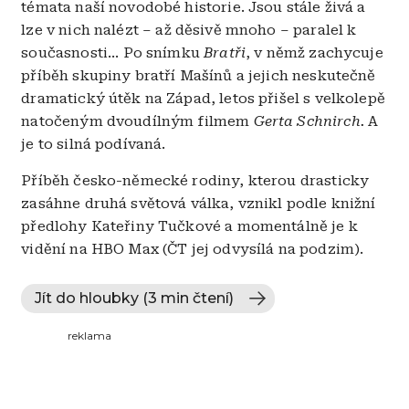
témata naší novodobé historie. Jsou stále živá a
lze v nich nalézt
–
až děsivě mnoho
–
paralel k
současnosti... Po snímku
Bratři
, v němž zachycuje
příběh skupiny bratří Mašínů a jejich neskutečně
dramatický útěk na Západ, letos přišel s velkolepě
natočeným dvoudílným filmem
Gerta Schnirch.
A
je to silná podívaná.
Příběh česko-německé rodiny, kterou drasticky
zasáhne druhá světová válka, vznikl podle knižní
předlohy Kateřiny Tučkové a momentálně je k
vidění na HBO Max (ČT jej odvysílá na podzim).
Jít do hloubky (3 min čtení)
reklama