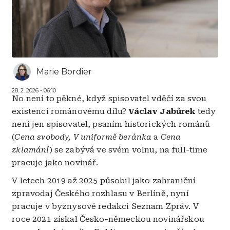
Marie Bordier
28. 2. 2026 - 06:10
No není to pěkné, když spisovatel vděčí za svou
existenci románovému dílu?
Václav Jabůrek
tedy
není jen spisovatel, psaním historických románů
(
Cena svobody, V uniformě beránka
a
Cena
zklamání
)
se zabývá ve svém volnu, na full-time
pracuje jako novinář.
V letech 2019 až 2025 působil jako zahraniční
zpravodaj Českého rozhlasu v Berlíně, nyní
pracuje v byznysové redakci Seznam Zpráv. V
roce 2021 získal Česko-německou novinářskou