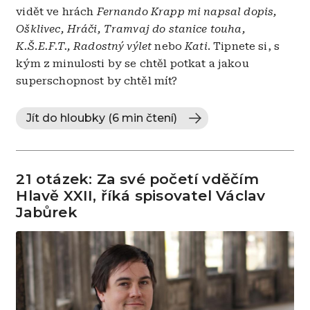
vidět ve hrách
Fernando Krapp mi napsal dopis,
Ošklivec, Hráči, Tramvaj do stanice touha,
K.Š.E.F.T., Radostný výlet
nebo
Kati
. Tipnete si, s
kým z minulosti by se chtěl potkat a jakou
superschopnost by chtěl mít?
Jít do hloubky (6 min čtení)
21 otázek: Za své početí vděčím
Hlavě XXII, říká spisovatel Václav
Jabůrek