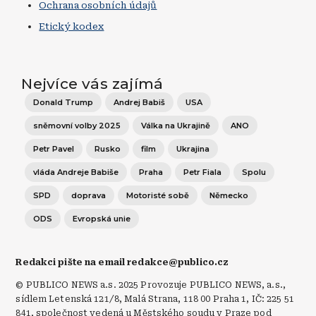
Ochrana osobních údajů
Etický kodex
Nejvíce vás zajímá
Donald Trump
Andrej Babiš
USA
sněmovní volby 2025
Válka na Ukrajině
ANO
Petr Pavel
Rusko
film
Ukrajina
vláda Andreje Babiše
Praha
Petr Fiala
Spolu
SPD
doprava
Motoristé sobě
Německo
ODS
Evropská unie
Redakci pište na email redakce@publico.cz
© PUBLICO NEWS a.s. 2025 Provozuje PUBLICO NEWS, a.s.,
sídlem Letenská 121/8, Malá Strana, 118 00 Praha 1, IČ: 225 51
841, společnost vedená u Městského soudu v Praze pod