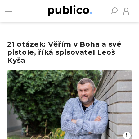
Skip
to
main
content
21 otázek: Věřím v Boha a své
Vyhledávejte na Publiku
pistole, říká spisovatel Leoš
Kyša
Obrázek