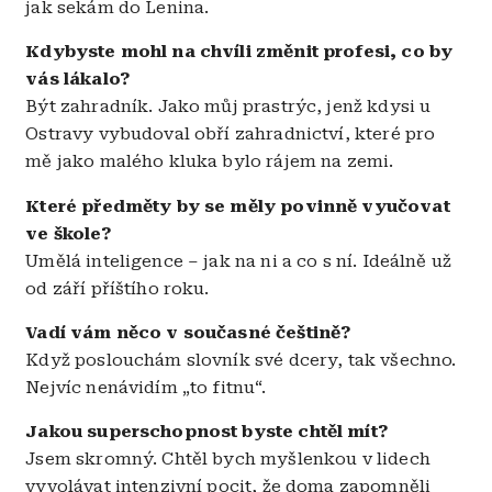
jak sekám do Lenina.
Kdybyste mohl na chvíli změnit profesi, co by
vás lákalo?
Být zahradník. Jako můj prastrýc, jenž kdysi u
Ostravy vybudoval obří zahradnictví, které pro
mě jako malého kluka bylo rájem na zemi.
Které předměty by se měly povinně vyučovat
ve škole?
Umělá inteligence – jak na ni a co s ní. Ideálně už
od září příštího roku.
Vadí vám něco v současné češtině?
Když poslouchám slovník své dcery, tak všechno.
Nejvíc nenávidím „to fitnu“.
Jakou superschopnost byste chtěl mít?
Jsem skromný. Chtěl bych myšlenkou v lidech
vyvolávat intenzivní pocit, že doma zapomněli