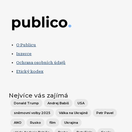
Obrázek
O Publicu
Inzerce
Ochrana osobních údajů
Etický kodex
Nejvíce vás zajímá
Donald Trump
Andrej Babiš
USA
sněmovní volby 2025
Válka na Ukrajině
Petr Pavel
ANO
Rusko
film
Ukrajina