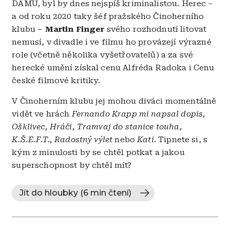
DAMU, byl by dnes nejspíš kriminalistou. Herec –
a od roku 2020 taky šéf pražského Činoherního
klubu –
Martin Finger
svého rozhodnutí litovat
nemusí, v divadle i ve filmu ho provázejí výrazné
role (včetně několika vyšetřovatelů) a za své
herecké umění získal cenu Alfréda Radoka i Cenu
české filmové kritiky.
V Činoherním klubu jej mohou diváci momentálně
vidět ve hrách
Fernando Krapp mi napsal dopis,
Ošklivec, Hráči, Tramvaj do stanice touha,
K.Š.E.F.T., Radostný výlet
nebo
Kati
. Tipnete si, s
kým z minulosti by se chtěl potkat a jakou
superschopnost by chtěl mít?
Jít do hloubky (6 min čtení)