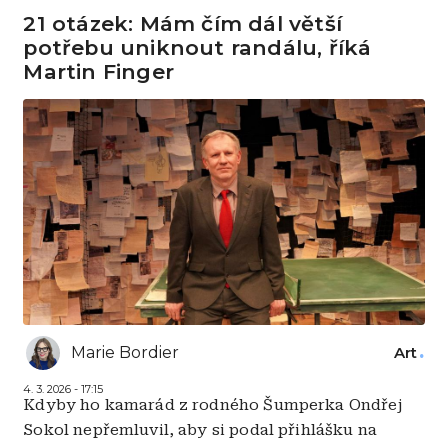
21 otázek: Mám čím dál větší
potřebu uniknout randálu, říká
Martin Finger
Marie Bordier
Art
4. 3. 2026 - 17:15
Kdyby ho kamarád z rodného Šumperka Ondřej
Sokol nepřemluvil, aby si podal přihlášku na