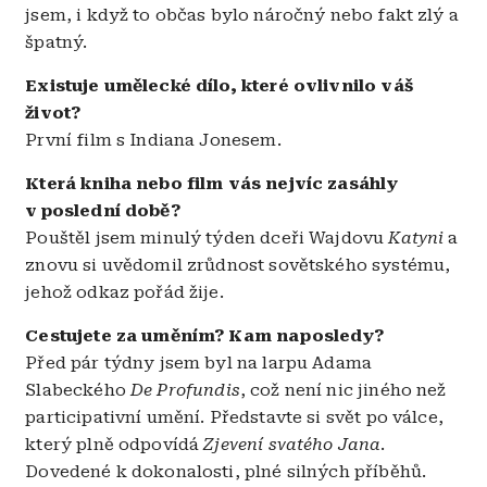
jsem, i když to občas bylo náročný nebo fakt zlý a
špatný.
Existuje umělecké dílo, které ovlivnilo váš
život?
První film s Indiana Jonesem.
Která kniha nebo film vás nejvíc zasáhly
v poslední době?
Pouštěl jsem minulý týden dceři Wajdovu
Katyni
a
znovu si uvědomil zrůdnost sovětského systému,
jehož odkaz pořád žije.
Cestujete za uměním? Kam naposledy?
Před pár týdny jsem byl na larpu Adama
Slabeckého
De Profundis
, což není nic jiného než
participativní umění. Představte si svět po válce,
který plně odpovídá
Zjevení svatého Jana
.
Dovedené k dokonalosti, plné silných příběhů.