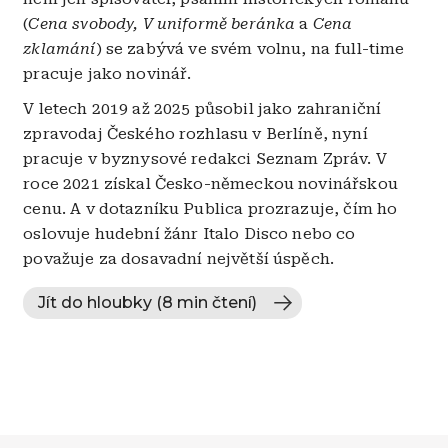
(
Cena svobody, V uniformě beránka
a
Cena
zklamání
)
se zabývá ve svém volnu, na full-time
pracuje jako novinář.
V letech 2019 až 2025 působil jako zahraniční
zpravodaj Českého rozhlasu v Berlíně, nyní
pracuje v byznysové redakci Seznam Zpráv. V
roce 2021 získal Česko-německou novinářskou
cenu. A v dotazníku Publica prozrazuje, čím ho
oslovuje hudební žánr Italo Disco nebo co
považuje za dosavadní největší úspěch.
Jít do hloubky (8 min čtení)