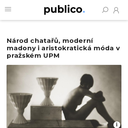
Skip
to
main
content
Národ chatařů, moderní
Vyhledávejte na Publiku
madony i aristokratická móda v
pražském UPM
Obrázek