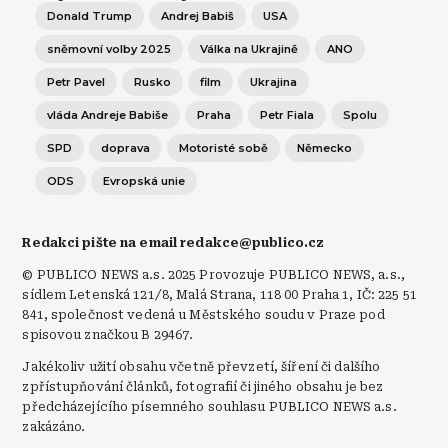
Donald Trump
Andrej Babiš
USA
sněmovní volby 2025
Válka na Ukrajině
ANO
Petr Pavel
Rusko
film
Ukrajina
vláda Andreje Babiše
Praha
Petr Fiala
Spolu
SPD
doprava
Motoristé sobě
Německo
ODS
Evropská unie
Redakci pište na email redakce@publico.cz
© PUBLICO NEWS a.s. 2025 Provozuje PUBLICO NEWS, a.s.,
sídlem Letenská 121/8, Malá Strana, 118 00 Praha 1, IČ: 225 51
841, společnost vedená u Městského soudu v Praze pod
spisovou značkou B 29467.
Jakékoliv užití obsahu včetně převzetí, šíření či dalšího
zpřístupňování článků, fotografií či jiného obsahu je bez
předcházejícího písemného souhlasu PUBLICO NEWS a.s.
zakázáno.