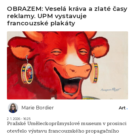
OBRAZEM: Veselá kráva a zlaté časy
reklamy. UPM vystavuje
francouzské plakáty
Marie Bordier
Art
2. 1. 2026 - 16:25
Pražské Uměleckoprůmyslové museum v prosinci
otevřelo výstavu francouzského propagačního