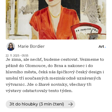
Marie Bordier
Art
22. 11. 2025 - 05:55
Je zima, ale nechť, budeme cestovat. Vezmeme to
pěkně do Olomouce, do Brna a nakonec i do
hlavního města, čeká nás špičkový český design i
umění tří současných mezinárodně uznávaných
výtvarnic. Jde o žhavé novinky, všechny tři
výstavy odstartovaly tento týden.
Jít do hloubky (3 min čtení)