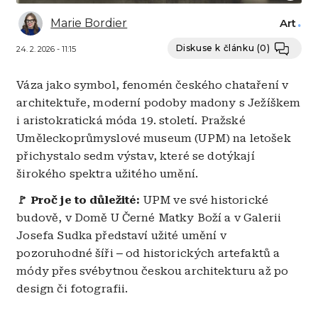
Marie Bordier
Art
Diskuse k článku
(0)
24. 2. 2026 - 11:15
Váza jako symbol, fenomén českého chataření v
architektuře, moderní podoby madony s Ježíškem
i aristokratická móda 19. století. Pražské
Uměleckoprůmyslové museum (UPM) na letošek
přichystalo sedm výstav, které se dotýkají
širokého spektra užitého umění.
🚩 Proč je to důležité:
UPM ve své historické
budově, v Domě U Černé Matky Boží a v Galerii
Josefa Sudka představí užité umění v
pozoruhodné šíři
–
od historických artefaktů a
módy přes svébytnou českou architekturu až po
design či fotografii.