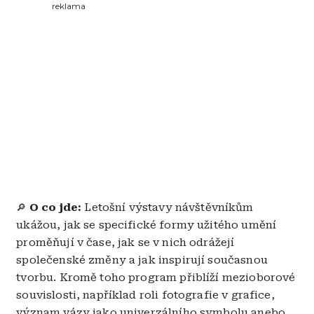
reklama
O co jde:
Letošní výstavy návštěvníkům
🔎
ukážou, jak se specifické formy užitého umění
proměňují v čase, jak se v nich odrážejí
společenské změny a jak inspirují současnou
tvorbu. Kromě toho program přiblíží mezioborové
souvislosti, například roli fotografie v grafice,
význam vázy jako univerzálního symbolu anebo