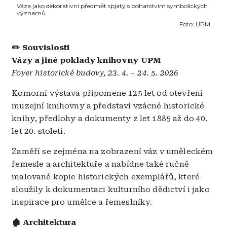
Váza jako dekorativní předmět spjatý s bohatstvím symbolických
významů
Foto:
UPM
✏️ Souvislosti
Vázy a jiné poklady knihovny UPM
Foyer historické budovy, 23. 4. – 24. 5. 2026
Komorní výstava připomene 125 let od otevření
muzejní knihovny a představí vzácné historické
knihy, předlohy a dokumenty z let 1885 až do 40.
let 20. století.
Zaměří se zejména na zobrazení váz v uměleckém
řemesle a architektuře a nabídne také ručně
malované kopie historických exemplářů, které
sloužily k dokumentaci kulturního dědictví i jako
inspirace pro umělce a řemeslníky.
🏚️ Architektura