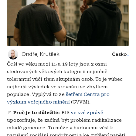
Ondřej Krutilek
Česko
Češi ve věku mezi 15 a 19 lety jsou z osmi
sledovaných věkových kategorií nejméně
tolerantní vůči třem skupinám osob. To je vůbec
nejhorší výsledek ve srovnání se zbytkem
populace. Vyplývá to ze
šetření Centra pro
výzkum veřejného mínění
(CVVM).
🚩
Proč je to důležité:
BIS
ve své zprávě
upozorňuje, že začíná být problém radikalizace
mladé generace. To může v budoucnu vést k
narušení sociální soudržnosti a ke zvýšení napětí