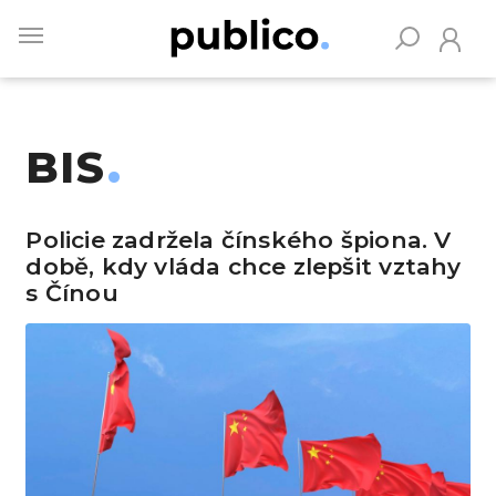
Skip
to
main
content
BIS
Vyhledávejte na Publiku
Policie zadržela čínského špiona. V
době, kdy vláda chce zlepšit vztahy
s Čínou