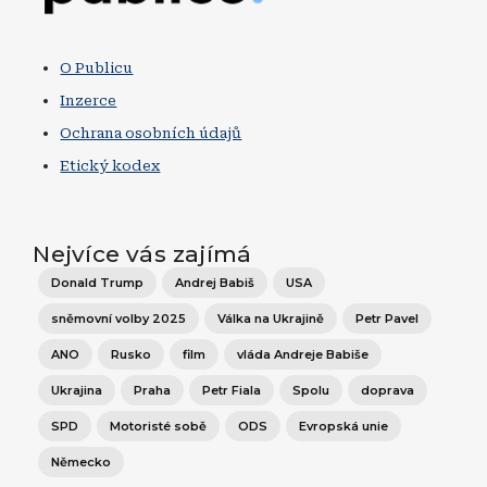
O Publicu
Inzerce
Ochrana osobních údajů
Etický kodex
Nejvíce vás zajímá
Donald Trump
Andrej Babiš
USA
sněmovní volby 2025
Válka na Ukrajině
Petr Pavel
ANO
Rusko
film
vláda Andreje Babiše
Ukrajina
Praha
Petr Fiala
Spolu
doprava
SPD
Motoristé sobě
ODS
Evropská unie
Německo