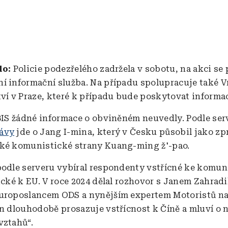
lo:
Policie podezřelého zadržela v sobotu, na akci se 
í informační služba. Na případu spolupracuje také Vr
tví v Praze, které k případu bude poskytovat informa
 BIS žádné informace o obviněném neuvedly. Podle ser
ávy
jde o Jang I-mina, který v Česku působil jako zp
ské komunistické strany Kuang-ming ž'-pao.
podle serveru vybíral respondenty vstřícné ke komun
tické k EU. V roce 2024 dělal rozhovor s Janem Zahrad
uroposlancem ODS a nynějším expertem Motoristů na
en dlouhodobě prosazuje vstřícnost k Číně a mluví o 
vztahů“.