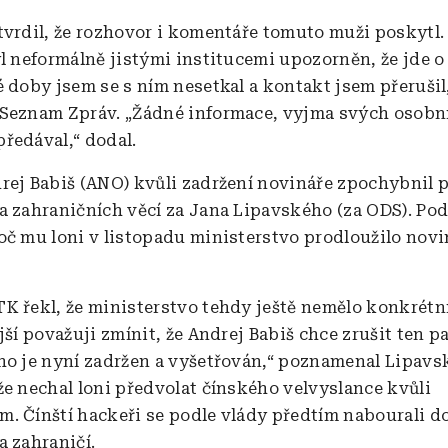
tvrdil, že rozhovor i komentáře tomuto muži poskytl. 
yl neformálně jistými institucemi upozorněn, že jde o
é doby jsem se s ním nesetkal a kontakt jsem přerušil
Seznam Zpráv. „Žádné informace, vyjma svých osobn
ředával,“ dodal.
rej Babiš (ANO) kvůli zadržení novináře zpochybnil p
a zahraničních věcí za Jana Lipavského (za ODS). Podl
oč mu loni v listopadu ministerstvo prodloužilo nov
K řekl, že ministerstvo tehdy ještě nemělo konkrétn
jší považuji zmínit, že Andrej Babiš chce zrušit ten p
ho je nyní zadržen a vyšetřován,“ poznamenal Lipavs
že nechal loni předvolat čínského velvyslance kvůli
. Čínští hackeři se podle vlády předtím nabourali d
a zahraničí.