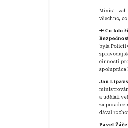
Ministr zahr
všechno, co
📢
Co kdo ř
Bezpečnost
byla Polici
zpravodajsk
činnosti pr
spolupráce B
Jan Lipavs
ministrován
a udělali v
za poradce 
dával rozho
Pavel Žáče