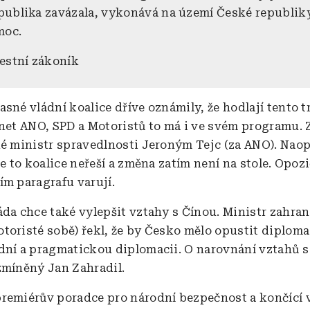
publika zavázala, vykonává na území České republik
moc.
restní zákoník
sné vládní koalice dříve oznámily, že hodlají tento t
inet ANO, SPD a Motoristů to má i ve svém programu.
ké ministr spravedlnosti Jeroným Tejc (za ANO). Nao
že to koalice neřeší a změna zatím není na stole. Opozi
ím paragrafu varují.
áda chce také vylepšit vztahy s Čínou. Ministr zahrani
toristé sobě) řekl, že by Česko mělo opustit diplomac
dní a pragmatickou diplomacii. O narovnání vztahů s
zmíněný Jan Zahradil.
remiérův poradce pro národní bezpečnost a končící 