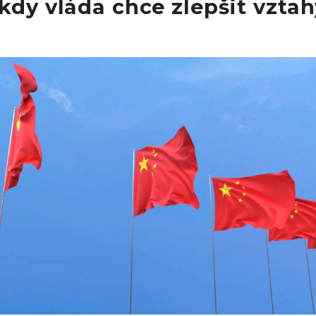
kdy vláda chce zlepšit vztah