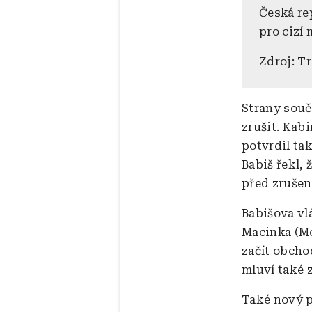
Česká re
pro cizí 
Zdroj: T
Strany souča
zrušit. Kab
potvrdil ta
Babiš řekl, 
před zrušen
Babišova vl
Macinka (Mo
začít obcho
mluví také 
Také nový p