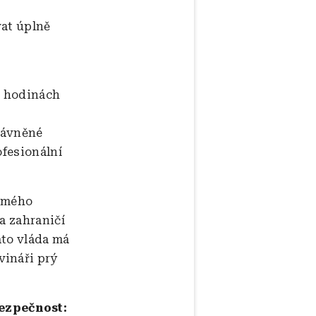
vat úplně
h hodinách
rávněné
ofesionální
 mého
a zahraničí
ato vláda má
vináři prý
ezpečnost: