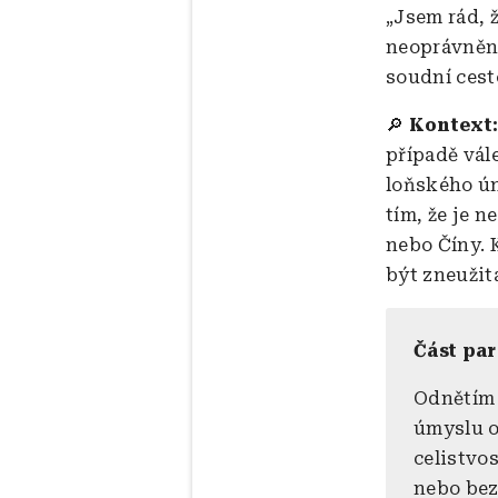
„Jsem rád, ž
neoprávněné 
soudní cest
🔎
Kontext
případě vál
loňského ún
tím, že je 
nebo Číny. K
být zneužit
Část pa
Odnětím 
úmyslu o
celistvo
nebo bez