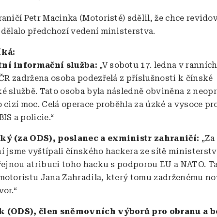
aničí Petr Macinka (Motoristé) sdělil, že chce revido
 dělalo předchozí vedení ministerstva.
íká:
ní informační služba:
„V sobotu 17. ledna v ranníc
í ČR zadržena osoba podezřelá z příslušnosti k čínské
é službě. Tato osoba byla následně obviněna z neop
o cizí moc. Celá operace proběhla za úzké a vysoce pr
IS a policie.“
ký (za ODS), poslanec a exministr zahraničí:
„Za
í jsme vyštípali čínského hackera ze sítě ministerstv
eřejnou atribuci toho hacku s podporou EU a NATO. T
motoristu Jana Zahradila, který tomu zadrženému no
vor.“
k (ODS), člen sněmovních výborů pro obranu a b