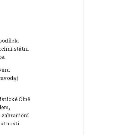
podílela
chní státní
ce.
veru
ravodaj
istické Číně
ilem,
 zahraniční
nutnosti