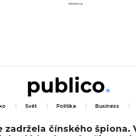
yhledávejte na Publiku
reklama
ko
Svět
Politika
Business
e zadržela čínského špiona. 