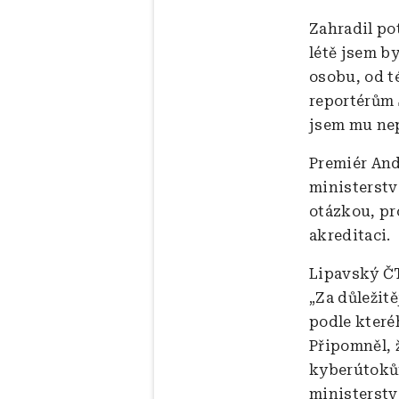
Zahradil po
létě jsem b
osobu, od t
reportérům 
jsem mu nep
Premiér And
ministerstv
otázkou, pr
akreditaci.
Lipavský ČT
„Za důležitě
podle které
Připomněl, 
kyberútokům
ministerstv