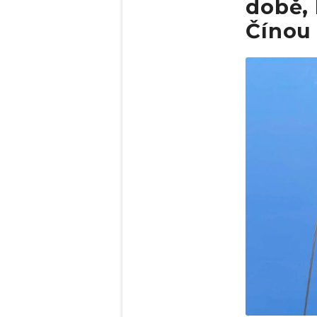
době, 
Čínou
Obrázek