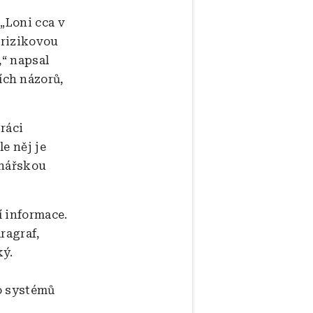
„Loni cca v
 rizikovou
,“ napsal
ích názorů,
ráci
e něj je
inářskou
í informace.
aragraf,
ký.
o systémů