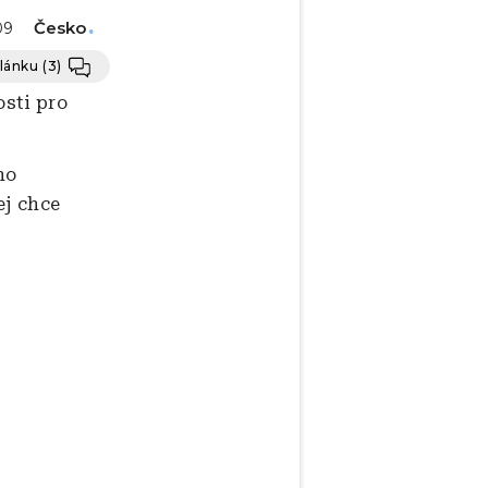
Česko
09
článku
(3)
osti pro
ho
ej chce