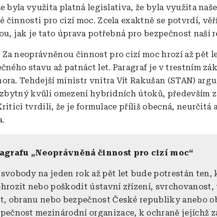
e byla využita platná legislativa, že byla využita naš
činnosti pro cizí moc. Zcela exaktně se potvrdí, věří
ou, jak je tato úprava potřebná pro bezpečnost naší r
:
Za neoprávněnou činnost pro cizí moc hrozí až pět le
ečného stavu až patnáct let. Paragraf je v trestním z
ora. Tehdejší ministr vnitra Vít Rakušan (STAN) arg
nezbytný kvůli omezení hybridních útoků, především 
ritici tvrdili, že je formulace příliš obecná, neurčitá
a.
ragrafu „Neoprávněná činnost pro cizí moc“
svobody na jeden rok až pět let bude potrestán ten, 
hrozit nebo poškodit ústavní zřízení, svrchovanost,
st, obranu nebo bezpečnost České republiky anebo o
pečnost mezinárodní organizace, k ochraně jejíchž z