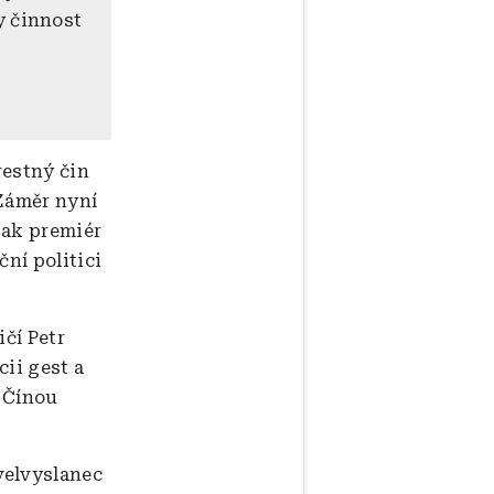
y činnost
restný čin
 Záměr nyní
pak premiér
ční politici
čí Petr
ii gest a
 Čínou
velvyslanec