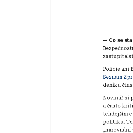
➡️
Co se sta
Bezpečnostn
zastupitels
Policie ani
Seznam Zpr
deníku čín
Novinář si 
a často kri
tehdejším e
politiku. T
„narovnání 