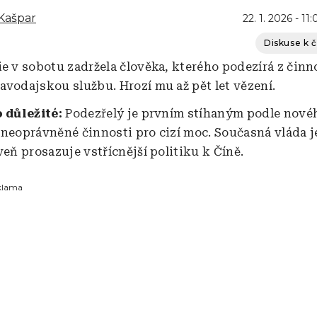
Kašpar
22. 1. 2026 - 11:
Diskuse k 
ie v sobotu zadržela člověka, kterého podezírá z činn
avodajskou službu. Hrozí mu až pět let vězení.
o důležité:
Podezřelý je prvním stíhaným podle nové
 neoprávněné činnosti pro cizí moc. Současná vláda j
veň prosazuje vstřícnější politiku k Číně.
klama