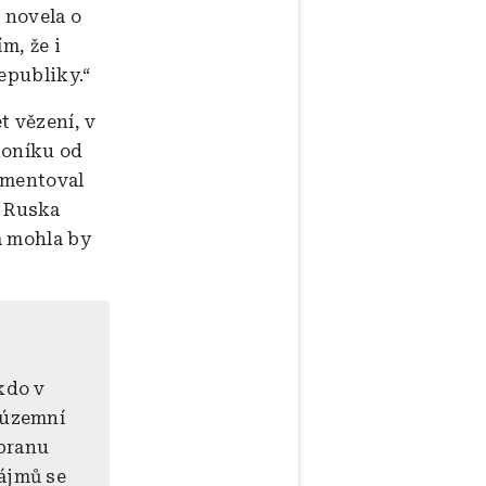
e novela o
m, že i
epubliky.“
t vězení, v
ákoníku od
umentoval
z Ruska
 a mohla by
kdo v
 územní
branu
ájmů se