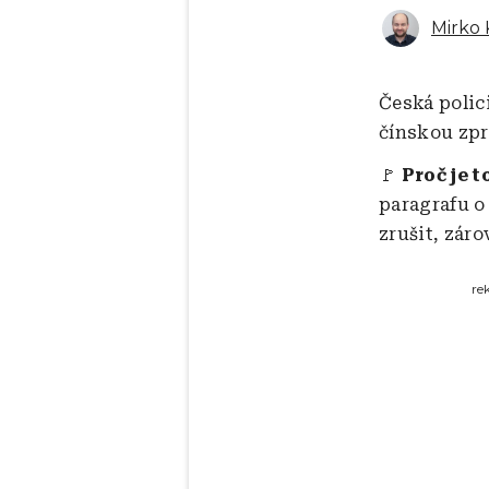
Mirko 
Česká polic
čínskou zpr
🚩
Proč je t
paragrafu o
zrušit, záro
re