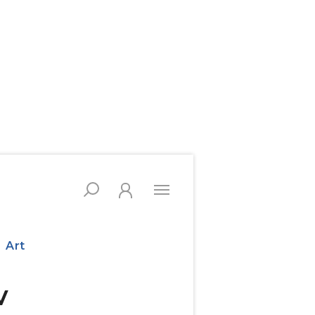
Art
V