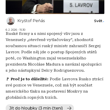
Kryštof Peňás
Svět
6. 2. 2026 - 15:30
Ruské firmy a s nimi spojený vliv jsou z
Venezuely „otevřeně vytlačovány“, zhodnotil
současnou situaci ruský ministr zahraničí Sergej
Lavrov. Podle něj jde o postup Spojených států
poté, co Washington zajal venezuelského
prezidenta Nicoláse Madura a navázal spolupráci
s jeho nástupkyní Delcy Rodriguezovou.
🚩 Proč je to důležité:
Podle Lavrova Rusko ztrácí
své pozice ve Venezuele, což má být součást
amerického tlaku na postavení Moskvy na
globálních ropných trzích.
Jít do hloubky (3 min čtení)