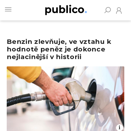
Skip
to
main
content
Benzin zlevňuje, ve vztahu k
Vyhledávejte na Publiku
hodnotě peněz je dokonce
nejlacinější v historii
Obrázek