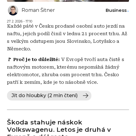
Roman Šitner
Business
27. 2. 2026 - 17:10
Každé páté v Česku prodané osobní auto jezdí na
naftu, jejich podíl činil v lednu 21 procent trhu. Až
s velkým odstupem jsou Slovinsko, Lotyšsko a
Německo.
🚩 Proč je to důležité:
V Evropě tvoří auta čistě s
naftovým motorem, kterému nepomáhá žádný
elektromotor, zhruba osm procent trhu. Česko
patří k zemím, kde je to násobně více.
Jít do hloubky (2 min čtení)
Škoda stahuje náskok
Volkswagenu. Letos je druhá v