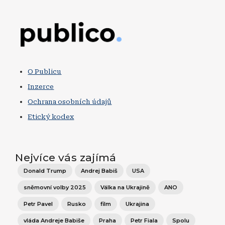
Obrázek
O Publicu
Inzerce
Ochrana osobních údajů
Etický kodex
Nejvíce vás zajímá
Donald Trump
Andrej Babiš
USA
sněmovní volby 2025
Válka na Ukrajině
ANO
Petr Pavel
Rusko
film
Ukrajina
vláda Andreje Babiše
Praha
Petr Fiala
Spolu