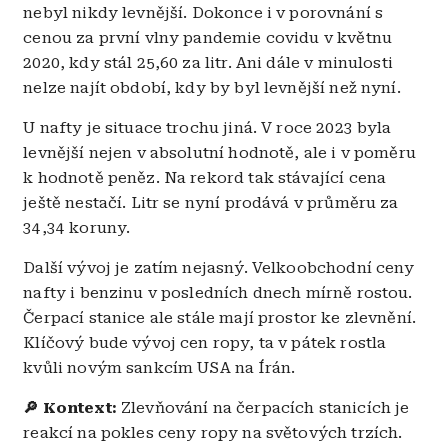
nebyl nikdy levnější. Dokonce i v porovnání s
cenou za první vlny pandemie covidu v květnu
2020, kdy stál 25,60 za litr. Ani dále v minulosti
nelze najít období, kdy by byl levnější než nyní.
U nafty je situace trochu jiná. V roce 2023 byla
levnější nejen v absolutní hodnotě, ale i v poměru
k hodnotě peněz. Na rekord tak stávající cena
ještě nestačí. Litr se nyní prodává v průměru za
34,34 koruny.
Další vývoj je zatím nejasný. Velkoobchodní ceny
nafty i benzinu v posledních dnech mírně rostou.
Čerpací stanice ale stále mají prostor ke zlevnění.
Klíčový bude vývoj cen ropy, ta v pátek rostla
kvůli novým sankcím USA na Írán.
🔎 Kontext:
Zlevňování na čerpacích stanicích je
reakcí na pokles ceny ropy na světových trzích.