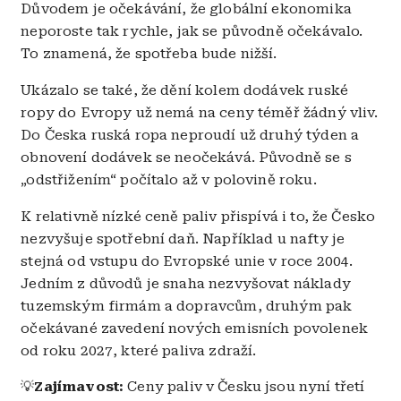
Důvodem je očekávání, že globální ekonomika
neporoste tak rychle, jak se původně očekávalo.
To znamená, že spotřeba bude nižší.
Ukázalo se také, že dění kolem dodávek ruské
ropy do Evropy už nemá na ceny téměř žádný vliv.
Do Česka ruská ropa neproudí už druhý týden a
obnovení dodávek se neočekává. Původně se s
„odstřižením“ počítalo až v polovině roku.
K relativně nízké ceně paliv přispívá i to, že Česko
nezvyšuje spotřební daň. Například u nafty je
stejná od vstupu do Evropské unie v roce 2004.
Jedním z důvodů je snaha nezvyšovat náklady
tuzemským firmám a dopravcům, druhým pak
očekávané zavedení nových emisních povolenek
od roku 2027, které paliva zdraží.
💡
Zajímavost:
Ceny paliv v Česku jsou nyní třetí