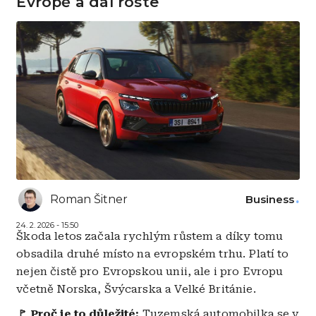
Evropě a dál roste
Roman Šitner
Business
24. 2. 2026 - 15:50
Škoda letos začala rychlým růstem a díky tomu
obsadila druhé místo na evropském trhu. Platí to
nejen čistě pro Evropskou unii, ale i pro Evropu
včetně Norska, Švýcarska a Velké Británie.
🚩 Proč je to důležité:
Tuzemská automobilka se v