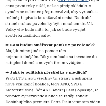
například u povolenek ETS (
více v boxu níže
) byla
cena první roky nižší, než se předpokládalo. A
systém se nakonec přepracovával, aby vyrostla a
reálně přispívala ke snižování emisí. Na druhé
straně mohou povolenky být i mnohem dražší.
Velký vliv bude mít i to, jak se bude vyvíjet
spotřeba fosilních paliv.
➡️ Kam budou směřovat peníze z povolenek?
Mají jít mimo jiné na pomoc těm
nejzranitelnějším. Díky nim bude na investice do
zateplení domů a nových forem vytápění.
➡️
Jaká je politická přestřelka v médiích?
Proti ETS 2 jsou všechny tři strany a uskupení
nově vznikající koalice, tedy ANO, SPD a
Motoristé sobě. Šéf ANO Andrej Babiš opakuje, že
povolenky nezavede a bude se raději soudit.
Dosluhujícího premiéra Petra Fialu v ranním videu