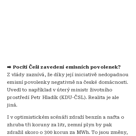
➡️ Pocítí Češi zavedení emisních povolenek?
Z vlády zaznívá, že díky její iniciativě nedopadnou
emisní povolenky negativně na české domácnosti.
Uvedl to například v úterý ministr životního
prostředí Petr Hladík (KDU-ČSL). Realita je ale
jiná.
I v optimistickém scénáři zdraží benzín a nafta o
zhruba tři koruny za litr, zemní plyn by pak
zdražil skoro o 300 korun za MWh. To jsou změny,