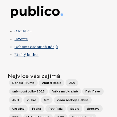
Obrázek
O Publicu
Inzerce
Ochrana osobních údajů
Etický kodex
Nejvíce vás zajímá
Donald Trump
Andrej Babiš
USA
sněmovní volby 2025
Válka na Ukrajině
Petr Pavel
ANO
Rusko
film
vláda Andreje Babiše
Ukrajina
Praha
Petr Fiala
Spolu
doprava