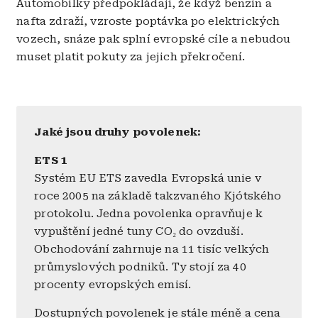
Automobilky předpokládají, že když benzin a
nafta zdraží, vzroste poptávka po elektrických
vozech, snáze pak splní evropské cíle a nebudou
muset platit pokuty za jejich překročení.
Jaké jsou druhy povolenek:
ETS 1
Systém EU ETS zavedla Evropská unie v
roce 2005 na základě takzvaného Kjótského
protokolu. Jedna povolenka opravňuje k
vypuštění jedné tuny CO₂ do ovzduší.
Obchodování zahrnuje na 11 tisíc velkých
průmyslových podniků. Ty stojí za 40
procenty evropských emisí.
Dostupných povolenek je stále méně a cena