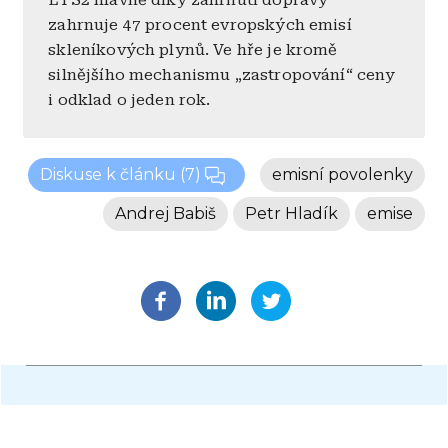
ETS2 hlavně díky zahrnutí dopravy
zahrnuje 47 procent evropských emisí
skleníkových plynů. Ve hře je kromě
silnějšího mechanismu „zastropování“ ceny
i odklad o jeden rok.
Diskuse k článku
(7)
emisní povolenky
Andrej Babiš
Petr Hladík
emise