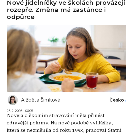
Nové jídelníčky ve školách provázejí
rozepře. Změna má zastánce i
odpůrce
Alžběta Šimková
Česko
26. 2. 2026 - 06:05
Novela o školním stravování měla přinést
zdravější pokrmy. Na nové podobě vyhlášky,
která se nezměnila od roku 1993, pracoval Státní