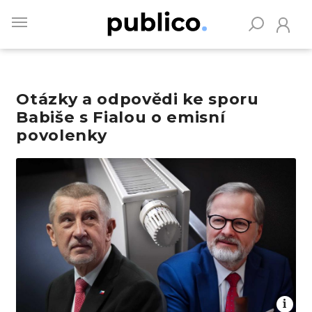
Skip
to
main
content
Otázky a odpovědi ke sporu
Vyhledávejte na Publiku
Babiše s Fialou o emisní
povolenky
Obrázek