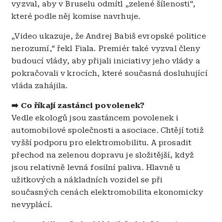
vyzval, aby v Bruselu odmítl „zelené šílenosti“,
které podle něj komise navrhuje.
„Video ukazuje, že Andrej Babiš evropské politice
nerozumí,“ řekl Fiala. Premiér také vyzval členy
budoucí vlády, aby přijali iniciativy jeho vlády a
pokračovali v krocích, které současná dosluhující
vláda zahájila.
➡️
Co říkají zastánci povolenek?
Vedle ekologů jsou zastáncem povolenek i
automobilové společnosti a asociace. Chtějí totiž
vyšší podporu pro elektromobilitu. A prosadit
přechod na zelenou dopravu je složitější, když
jsou relativně levná fosilní paliva. Hlavně u
užitkových a nákladních vozidel se při
současných cenách elektromobilita ekonomicky
nevyplácí.