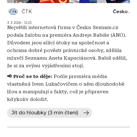
ČTK
Česko
3. 3. 2026 - 12:25
Největší internetová firma v Česku Seznam.cz
podala žalobu na premiéra Andreje Babiše (ANO).
Důvodem jsou sílící útoky na společnost a
ochrana dobré pověsti právnické osoby, sdělila
mluvčí Seznamu Aneta Kapuciánová. Babiš sdělil,
že si za svými vyjádřeními stojí.
📢 Proč se to děje:
Podle premiéra média
vlastněná Ivem Lukačovičem o něm dlouhodobě
lžou a manipulují s fakty, což je připraven
kdykoliv doložit.
Jít do hloubky (3 min čtení)