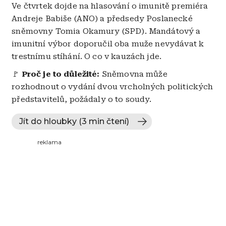
Ve čtvrtek dojde na hlasování o imunitě premiéra
Andreje Babiše (ANO) a předsedy Poslanecké
sněmovny Tomia Okamury (SPD). Mandátový a
imunitní výbor doporučil oba muže nevydávat k
trestnímu stíhání. O co v kauzách jde.
🚩
Proč je to důležité:
Sněmovna může
rozhodnout o vydání dvou vrcholných politických
představitelů, požádaly o to soudy.
Jít do hloubky (3 min čtení)
reklama