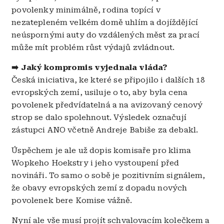
povolenky minimálně, rodina topící v
nezatepleném velkém domě uhlím a dojíždějící
neúspornými auty do vzdálených měst za prací
může mít problém růst výdajů zvládnout.
➡️
Jaký kompromis vyjednala vláda?
Česká iniciativa, ke které se připojilo i dalších 18
evropských zemí, usiluje o to, aby byla cena
povolenek předvídatelná a na avizovaný cenový
strop se dalo spolehnout. Výsledek označují
zástupci ANO včetně Andreje Babiše za debakl.
Úspěchem je ale už dopis komisaře pro klima
Wopkeho Hoekstry i jeho vystoupení před
novináři. To samo o sobě je pozitivním signálem,
že obavy evropských zemí z dopadu nových
povolenek bere Komise vážně.
Nyní ale vše musí projít schvalovacím kolečkem a