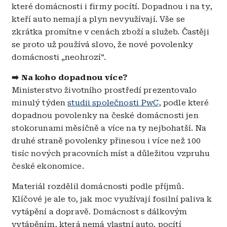
které domácnosti i firmy pocítí. Dopadnou i na ty,
kteří auto nemají a plyn nevyužívají. Vše se
zkrátka promítne v cenách zboží a služeb. Častěji
se proto už používá slovo, že nové povolenky
domácnosti „neohrozí“.
➡️ Na koho dopadnou více?
Ministerstvo životního prostředí prezentovalo
minulý týden
studii společnosti PwC
, podle které
dopadnou povolenky na české domácnosti jen
stokorunami měsíčně a více na ty nejbohatší. Na
druhé straně povolenky přinesou i více než 100
tisíc nových pracovních míst a důležitou vzpruhu
české ekonomice.
Materiál rozdělil domácnosti podle příjmů.
Klíčové je ale to, jak moc využívají fosilní paliva k
vytápění a dopravě. Domácnost s dálkovým
vytápěním, která nemá vlastní auto, pocítí