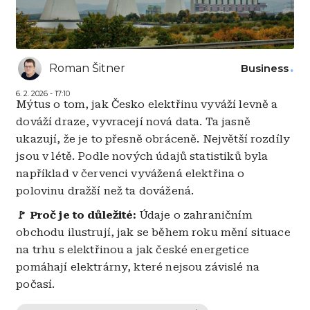
Roman Šitner
Business
6. 2. 2026 - 17:10
Mýtus o tom, jak Česko elektřinu vyváží levně a
dováží draze, vyvracejí nová data. Ta jasně
ukazují, že je to přesně obráceně. Největší rozdíly
jsou v létě. Podle nových údajů statistiků byla
například v červenci vyvážená elektřina o
polovinu dražší než ta dovážená.
🚩 Proč je to důležité:
Údaje o zahraničním
obchodu ilustrují, jak se během roku mění situace
na trhu s elektřinou a jak české energetice
pomáhají elektrárny, které nejsou závislé na
počasí.