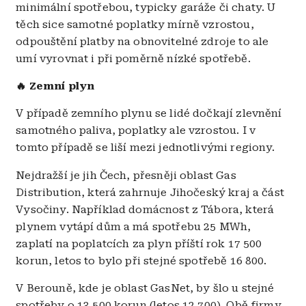
minimální spotřebou, typicky garáže či chaty. U
těch sice samotné poplatky mírně vzrostou,
odpouštění platby na obnovitelné zdroje to ale
umí vyrovnat i při poměrně nízké spotřebě.
🔥 Zemní plyn
V případě zemního plynu se lidé dočkají zlevnění
samotného paliva, poplatky ale vzrostou. I v
tomto případě se liší mezi jednotlivými regiony.
Nejdražší je jih Čech, přesněji oblast Gas
Distribution, která zahrnuje Jihočeský kraj a část
Vysočiny. Například domácnost z Tábora, která
plynem vytápí dům a má spotřebu 25 MWh,
zaplatí na poplatcích za plyn příští rok 17 500
korun, letos to bylo při stejné spotřebě 16 800.
V Berouně, kde je oblast GasNet, by šlo u stejné
spotřeby o 13 500 korun (letos 12 700). Obě firmy,