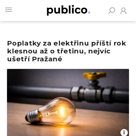
Skip
to
main
content
Poplatky za elektřinu příští rok
Vyhledávejte na Publiku
klesnou až o třetinu, nejvíc
ušetří Pražané
Obrázek