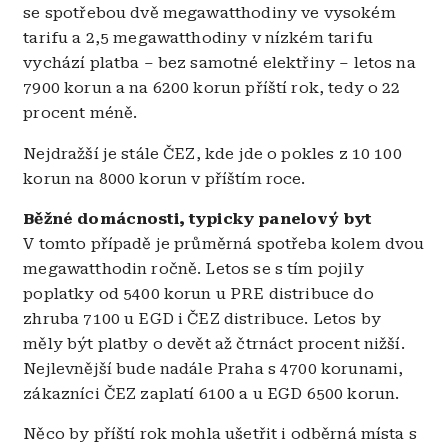
se spotřebou dvě megawatthodiny ve vysokém
tarifu a 2,5 megawatthodiny v nízkém tarifu
vychází platba – bez samotné elektřiny – letos na
7900 korun a na 6200 korun příští rok, tedy o 22
procent méně.
Nejdražší je stále ČEZ, kde jde o pokles z 10 100
korun na 8000 korun v příštím roce.
Běžné domácnosti, typicky panelový byt
V tomto případě je průměrná spotřeba kolem dvou
megawatthodin ročně. Letos se s tím pojily
poplatky od 5400 korun u PRE distribuce do
zhruba 7100 u EGD i ČEZ distribuce. Letos by
měly být platby o devět až čtrnáct procent nižší.
Nejlevnější bude nadále Praha s 4700 korunami,
zákazníci ČEZ zaplatí 6100 a u EGD 6500 korun.
Něco by příští rok mohla ušetřit i odběrná místa s