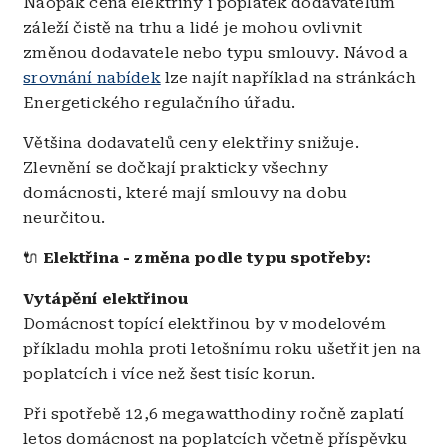
Naopak cena elektřiny i poplatek dodavatelům
záleží čistě na trhu a lidé je mohou ovlivnit
změnou dodavatele nebo typu smlouvy. Návod a
srovnání nabídek
lze najít například na stránkách
Energetického regulačního úřadu.
Většina dodavatelů ceny elektřiny snižuje.
Zlevnění se dočkají prakticky všechny
domácnosti, které mají smlouvy na dobu
neurčitou.
🔌
Elektřina - změna podle typu spotřeby:
Vytápění elektřinou
Domácnost topící elektřinou by v modelovém
příkladu mohla proti letošnímu roku ušetřit jen na
poplatcích i více než šest tisíc korun.
Při spotřebě 12,6 megawatthodiny ročně zaplatí
letos domácnost na poplatcích včetně příspěvku