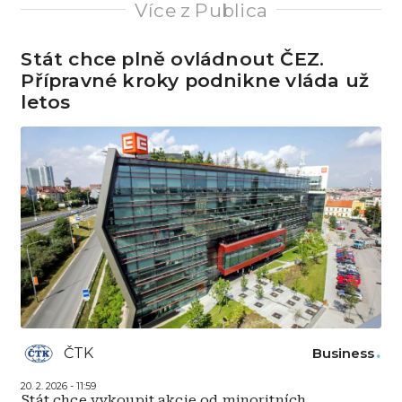
Více z Publica
Stát chce plně ovládnout ČEZ.
Přípravné kroky podnikne vláda už
letos
ČTK
Business
20. 2. 2026 - 11:59
Stát chce vykoupit akcie od minoritních