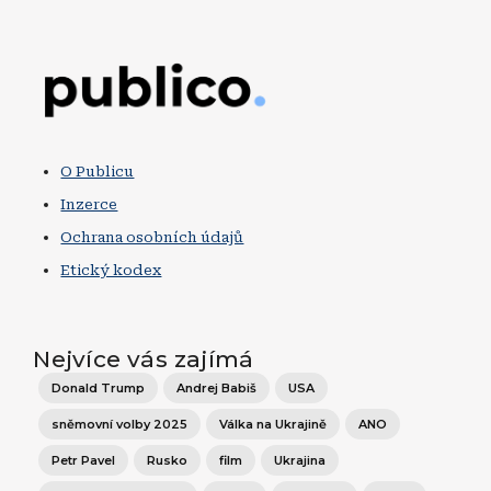
Obrázek
O Publicu
Inzerce
Ochrana osobních údajů
Etický kodex
Nejvíce vás zajímá
Donald Trump
Andrej Babiš
USA
sněmovní volby 2025
Válka na Ukrajině
ANO
Petr Pavel
Rusko
film
Ukrajina