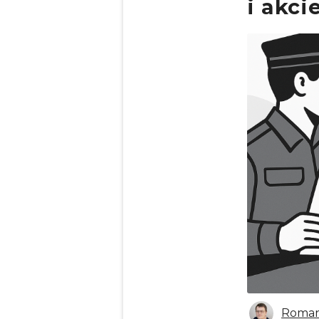
i akc
Obrázek
Roman