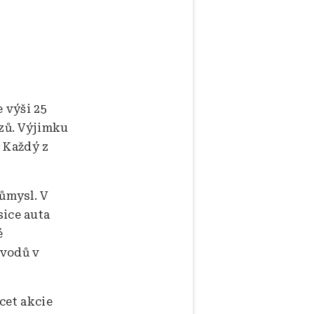
 výši 25
zů. Výjimku
. Každý z
ůmysl. V
ice auta
é
ávodů v
ácet akcie