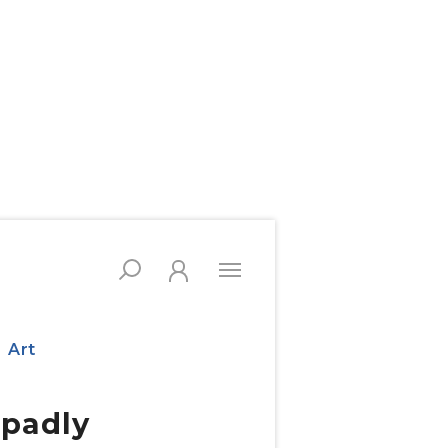
Art
opadly