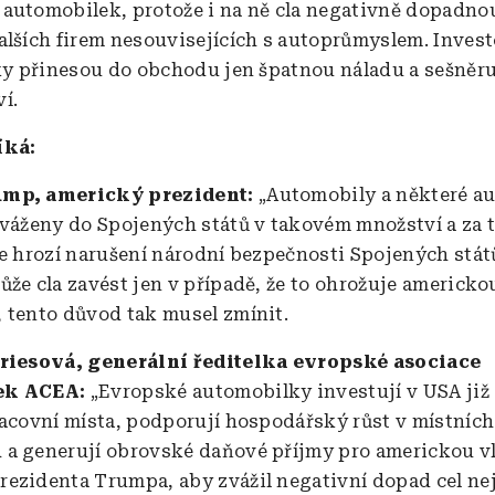
automobilek, protože i na ně cla negativně dopadnou.
alších firem nesouvisejících s autoprůmyslem. Investo
lky přinesou do obchodu jen špatnou náladu a sešněru
í.
íká:
ump, americký prezident:
„Automobily a některé a
ováženy do Spojených států v takovém množství a za
že hrozí narušení národní bezpečnosti Spojených států
ůže cla zavést jen v případě, že to ohrožuje americko
 tento důvod tak musel zmínit.
Vriesová, generální ředitelka evropské asociace
ek ACEA:
„Evropské automobilky investují v USA již 
racovní místa, podporují hospodářský růst v místních
a generují obrovské daňové příjmy pro americkou v
ezidenta Trumpa, aby zvážil negativní dopad cel ne