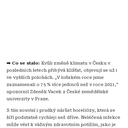
➡️ Co se stalo:
Kvůli změně klimatu v Česku v
posledních letech přibývá klíšťat, objevují se už i
ve vyšších polohách. „
V loňském roce jsme
zaznamenali o 75 % více jedinců než v roce 2021,“
upozornil Zdeněk Vacek z České zemědělské
univerzity v Praze.
S tím souvisí i prudký nárůst boreliózy, která se
šíří podstatně rychleji než dříve.
Neléčená infekce
může vést k vážným zdravotním potížím, jako je