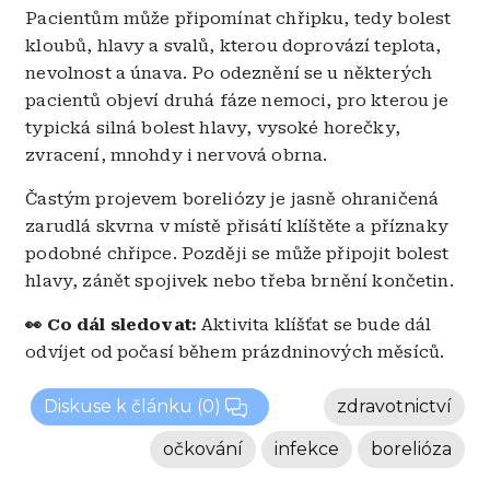
Pacientům může připomínat chřipku, tedy bolest
kloubů, hlavy a svalů, kterou doprovází teplota,
nevolnost a únava. Po odeznění se u některých
pacientů objeví druhá fáze nemoci, pro kterou je
typická silná bolest hlavy, vysoké horečky,
zvracení, mnohdy i nervová obrna.
Častým projevem boreliózy je jasně ohraničená
zarudlá skvrna v místě přisátí klíštěte a příznaky
podobné chřipce. Později se může připojit bolest
hlavy, zánět spojivek nebo třeba brnění končetin.
👀 Co dál sledovat:
Aktivita klíšťat se bude dál
odvíjet od počasí během prázdninových měsíců.
Diskuse k článku
(0)
zdravotnictví
očkování
infekce
borelióza