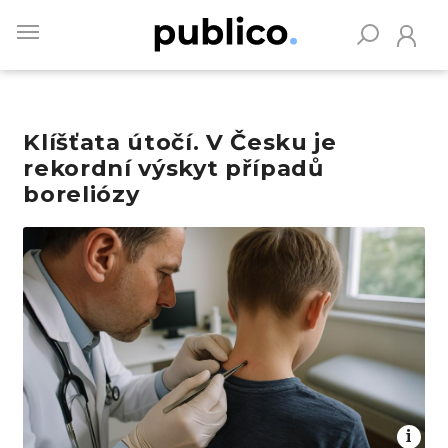
Skip
to
main
content
Klíšťata útočí. V Česku je
Vyhledávejte na Publiku
rekordní výskyt případů
boreliózy
Obrázek