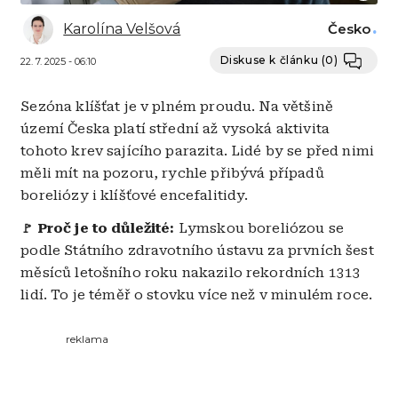
Karolína Velšová
Česko
Diskuse k článku
(0)
22. 7. 2025 - 06:10
Sezóna klíšťat je v plném proudu. Na většině
území Česka platí střední až vysoká aktivita
tohoto krev sajícího parazita. Lidé by se před nimi
měli mít na pozoru, rychle přibývá případů
boreliózy i klíšťové encefalitidy.
Proč je to důležité:
Lymskou boreliózou se
🚩
podle Státního zdravotního ústavu za prvních šest
měsíců letošního roku nakazilo rekordních 1313
lidí. To je téměř o stovku více než v minulém roce.
reklama