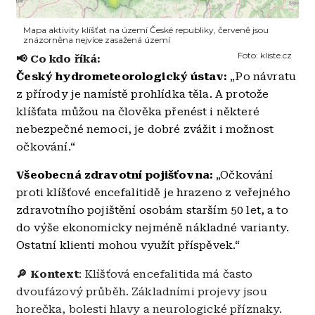
Mapa aktivity klíšťat na území České republiky, červeně jsou
znázorněna nejvíce zasažená území
Foto:
kliste.cz
📢 Co kdo říká:
Český hydrometeorologický ústav:
„Po návratu
z přírody je namístě prohlídka těla. A protože
klíšťata můžou na člověka přenést i některé
nebezpečné nemoci, je dobré zvážit i možnost
očkování.“
Všeobecná zdravotní pojišťovna:
„Očkování
proti klíšťové encefalitidě je hrazeno z veřejného
zdravotního pojištění osobám starším 50 let, a to
do výše ekonomicky nejméně nákladné varianty.
Ostatní klienti mohou využít příspěvek.“
🔎 Kontext
: Klíšťová encefalitida má často
dvoufázový průběh. Základními projevy jsou
horečka, bolesti hlavy a neurologické příznaky.