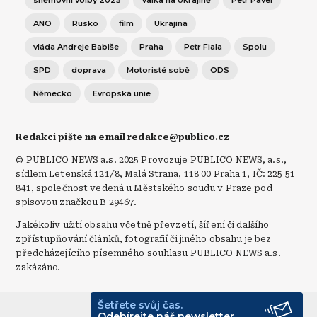
ANO
Rusko
film
Ukrajina
vláda Andreje Babiše
Praha
Petr Fiala
Spolu
SPD
doprava
Motoristé sobě
ODS
Německo
Evropská unie
Redakci pište na email redakce@publico.cz
© PUBLICO NEWS a.s. 2025 Provozuje PUBLICO NEWS, a.s.,
sídlem Letenská 121/8, Malá Strana, 118 00 Praha 1, IČ: 225 51
841, společnost vedená u Městského soudu v Praze pod
spisovou značkou B 29467.
Jakékoliv užití obsahu včetně převzetí, šíření či dalšího
zpřístupňování článků, fotografií či jiného obsahu je bez
předcházejícího písemného souhlasu PUBLICO NEWS a.s.
zakázáno.
Šetřete svůj čas.
© Publico 2026
Odebírejte náš newsletter.