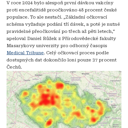
V roce 2024 bylo alespoň první dávkou vakcíny
proti encefalitidě proočkováno 48 procent české
populace. To ale nestačí. „Základní očkovací
schéma vyžaduje podání tří dávek, a poté je nutné
pravidelné přeočkování po třech až pěti letech,“
apeloval Daniel Růžek z Přírodovědecké fakulty
Masarykovy univerzity pro odborný časopis
Medical Tribune
. Celý očkovací proces podle
dostupných dat dokončilo loni pouze 37 procent
Čechů.
Obrázek