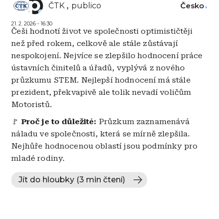
ČTK
publico
Česko
21. 2. 2026 - 16:30
Češi hodnotí život ve společnosti optimističtěji
než před rokem, celkově ale stále zůstávají
nespokojení. Nejvíce se zlepšilo hodnocení práce
ústavních činitelů a úřadů, vyplývá z nového
průzkumu STEM. Nejlepší hodnocení má stále
prezident, překvapivě ale tolik nevadí voličům
Motoristů.
🚩
Proč je to důležité:
Průzkum zaznamenává
náladu ve společnosti, která se mírně zlepšila.
Nejhůře hodnocenou oblastí jsou podmínky pro
mladé rodiny.
Jít do hloubky (3 min čtení)