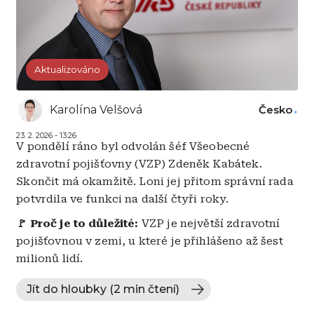
Aktualizováno
Karolína Velšová
Česko
23. 2. 2026 - 13:26
V pondělí ráno byl odvolán šéf Všeobecné
zdravotní pojišťovny (VZP) Zdeněk Kabátek.
Skončit má okamžitě. Loni jej přitom správní rada
potvrdila ve funkci na další čtyři roky.
🚩 Proč je to důležité:
VZP je největší zdravotní
pojišťovnou v zemi, u které je přihlášeno až šest
milionů lidí.
Jít do hloubky (2 min čtení)