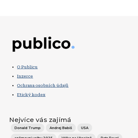
Obrázek
O Publicu
Inzerce
Ochrana osobních údajů
Etický kodex
Nejvíce vás zajímá
Donald Trump
Andrej Babiš
USA
sněmovní volby 2025
Válka na Ukrajině
Petr Pavel