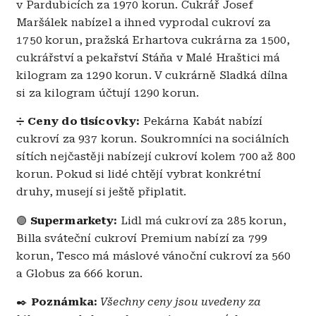
v Pardubicích za 1970 korun. Cukrář Josef
Maršálek nabízel a ihned vyprodal cukroví za
1750 korun, pražská Erhartova cukrárna za 1500,
cukrářství a pekařství Stáňa v Malé Hraštici má
kilogram za 1290 korun. V cukrárně Sladká dílna
si za kilogram účtují 1290 korun.
➗
Ceny do tisícovky:
Pekárna Kabát nabízí
cukroví za 937 korun. Soukromníci na sociálních
sítích nejčastěji nabízejí cukroví kolem 700 až 800
korun. Pokud si lidé chtějí vybrat konkrétní
druhy, musejí si ještě připlatit.
🟣
Supermarkety:
Lidl má cukroví za 285 korun,
Billa sváteční cukroví Premium nabízí za 799
korun, Tesco má máslové vánoční cukroví za 560
a Globus za 666 korun.
✒️
Poznámka:
Všechny ceny jsou uvedeny za