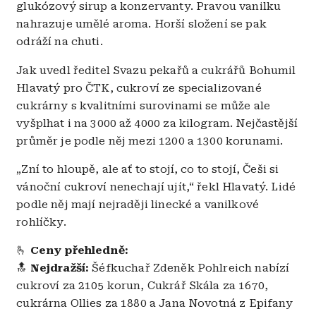
glukózový sirup a konzervanty. Pravou vanilku
nahrazuje umělé aroma. Horší složení se pak
odráží na chuti.
Jak uvedl ředitel Svazu pekařů a cukrářů Bohumil
Hlavatý pro ČTK, cukroví ze specializované
cukrárny s kvalitními surovinami se může ale
vyšplhat i na 3000 až 4000 za kilogram. Nejčastější
průměr je podle něj mezi 1200 a 1300 korunami.
„Zní to hloupě, ale ať to stojí, co to stojí, Češi si
vánoční cukroví nenechají ujít,“ řekl Hlavatý. Lidé
podle něj mají nejraději linecké a vanilkové
rohlíčky.
🫰
Ceny přehledně:
🔝
Nejdražší:
Šéfkuchař Zdeněk Pohlreich nabízí
cukroví za 2105 korun, Cukrář Skála za 1670,
cukrárna Ollies za 1880 a Jana Novotná z Epifany