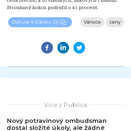
cena ořechů, a to vlašských, lískových i mandlí.
Strouhaný kokos podražil o 41 procent.
Diskuse k článku
(0)
Vánoce
ceny
Více z Publica
Nový potravinový ombudsman
dostal složité úkoly, ale žádné