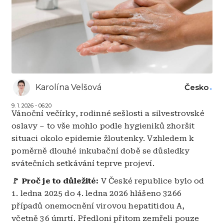
Karolína Velšová
Česko
9. 1. 2026 - 06:20
Vánoční večírky, rodinné sešlosti a silvestrovské
oslavy – to vše mohlo podle hygieniků zhoršit
situaci okolo epidemie žloutenky. Vzhledem k
poměrně dlouhé inkubační době se důsledky
svátečních setkávání teprve projeví.
🚩 Proč je to důležité:
V České republice bylo od
1. ledna 2025 do 4. ledna 2026 hlášeno 3266
případů onemocnění virovou hepatitidou A,
včetně 36 úmrtí. Předloni přitom zemřeli pouze