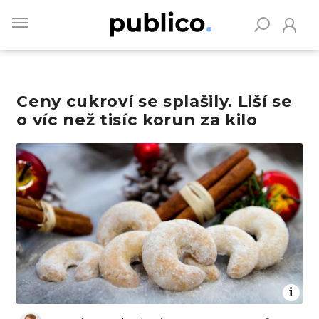
Skip
to
main
content
Ceny cukroví se splašily. Liší se
Vyhledávejte na Publiku
o víc než tisíc korun za kilo
Obrázek