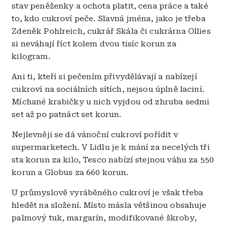
stav peněženky a ochota platit, cena práce a také
to, kdo cukroví peče. Slavná jména, jako je třeba
Zdeněk Pohlreich, cukrář Skála či cukrárna Ollies
si neváhají říct kolem dvou tisíc korun za
kilogram.
Ani ti, kteří si pečením přivydělávají a nabízejí
cukroví na sociálních sítích, nejsou úplně laciní.
Míchané krabičky u nich vyjdou od zhruba sedmi
set až po patnáct set korun.
Nejlevněji se dá vánoční cukroví pořídit v
supermarketech. V Lidlu je k mání za necelých tři
sta korun za kilo, Tesco nabízí stejnou váhu za 550
korun a Globus za 660 korun.
U průmyslově vyráběného cukroví je však třeba
hledět na složení. Místo másla většinou obsahuje
palmový tuk, margarín, modifikované škroby,