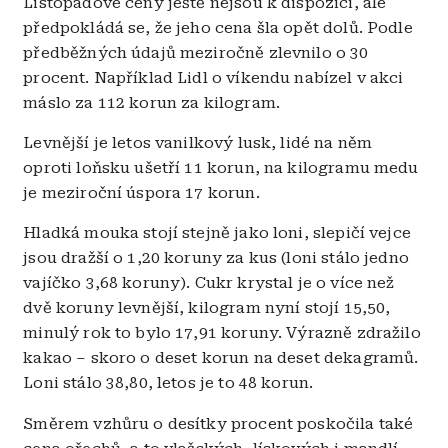
Listopadové ceny ještě nejsou k dispozici, ale
předpokládá se, že jeho cena šla opět dolů. Podle
předběžných údajů meziročně zlevnilo o 30
procent. Například Lidl o víkendu nabízel v akci
máslo za 112 korun za kilogram.
Levnější je letos vanilkový lusk, lidé na něm
oproti loňsku ušetří 11 korun, na kilogramu medu
je meziroční úspora 17 korun.
Hladká mouka stojí stejně jako loni, slepičí vejce
jsou dražší o 1,20 koruny za kus (loni stálo jedno
vajíčko 3,68 koruny). Cukr krystal je o více než
dvě koruny levnější, kilogram nyní stojí 15,50,
minulý rok to bylo 17,91 koruny. Výrazně zdražilo
kakao – skoro o deset korun na deset dekagramů.
Loni stálo 38,80, letos je to 48 korun.
Směrem vzhůru o desítky procent poskočila také