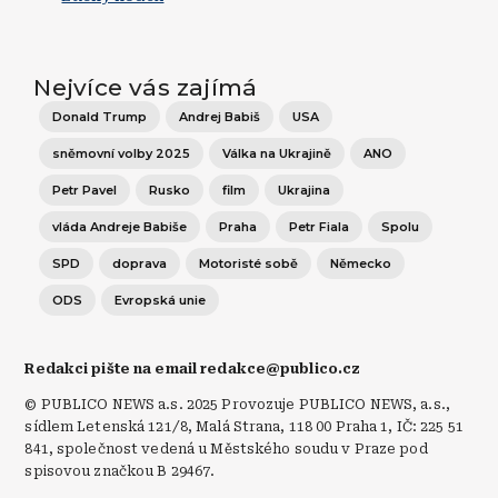
Nejvíce vás zajímá
Donald Trump
Andrej Babiš
USA
sněmovní volby 2025
Válka na Ukrajině
ANO
Petr Pavel
Rusko
film
Ukrajina
vláda Andreje Babiše
Praha
Petr Fiala
Spolu
SPD
doprava
Motoristé sobě
Německo
ODS
Evropská unie
Redakci pište na email redakce@publico.cz
© PUBLICO NEWS a.s. 2025 Provozuje PUBLICO NEWS, a.s.,
sídlem Letenská 121/8, Malá Strana, 118 00 Praha 1, IČ: 225 51
841, společnost vedená u Městského soudu v Praze pod
spisovou značkou B 29467.