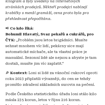
kilogram a byly uvedeny na internetových
stránkách prodejců. Někteří prodejci nabízejí
krabičky s menší gramáží, cena proto byla pro
přehlednost přepočítána.
📢
Co kdo říká:
Bohumil Hlavatý, Svaz pekařů a cukrářů, pro
ČTK:
„Problém jsou letos brigádníci. Musíte
sehnat mnohem víc lidí, pekárny sice mají
automatické míchače, ale ta vlastní práce je
manuální. Sezonní lidé ale nejsou a abyste je tam
dostali, musíte jim víc zaplatit.“
🔎
Kontext:
Loni si lidé za vánoční cukroví oproti
roku 2023 připlatili výrazněji, do cen se tehdy
promítlo zdražení základních surovin na pečení.
Podle Českého statistického úřadu loni stálo kilo
másla 235 korun, letos v říjnu 216 korun.