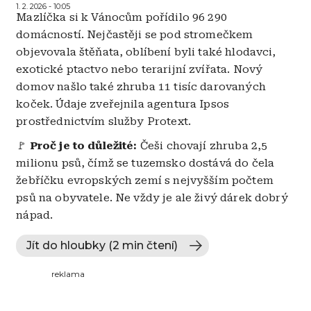
1. 2. 2026 - 10:05
Mazlíčka si k Vánocům pořídilo 96 290
domácností. Nejčastěji se pod stromečkem
objevovala štěňata, oblíbení byli také hlodavci,
exotické ptactvo nebo terarijní zvířata. Nový
domov našlo také zhruba 11 tisíc darovaných
koček. Údaje zveřejnila agentura Ipsos
prostřednictvím služby Protext.
🚩
Proč je to důležité:
Češi chovají zhruba 2,5
milionu psů, čímž se tuzemsko dostává do čela
žebříčku evropských zemí s nejvyšším počtem
psů na obyvatele. Ne vždy je ale živý dárek dobrý
nápad.
Jít do hloubky (2 min čtení)
reklama