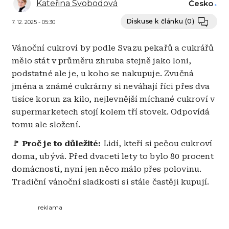
Kateřina Svobodová
Česko
Diskuse k článku
(0)
7. 12. 2025 - 05:30
Vánoční cukroví by podle Svazu pekařů a cukrářů
mělo stát v průměru zhruba stejně jako loni,
podstatné ale je, u koho se nakupuje. Zvučná
jména a známé cukrárny si neváhají říci přes dva
tisíce korun za kilo, nejlevnější míchané cukroví v
supermarketech stojí kolem tří stovek. Odpovídá
tomu ale složení.
🚩 Proč je to důležité:
Lidí, kteří si pečou cukroví
doma, ubývá. Před dvaceti lety to bylo 80 procent
domácností, nyní jen něco málo přes polovinu.
Tradiční vánoční sladkosti si stále častěji kupují.
reklama